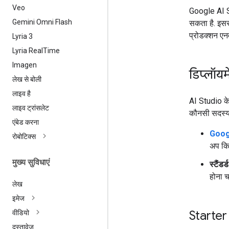
Veo
Google AI St
Gemini Omni Flash
सकता है. इसस
प्रोडक्शन एनव
Lyria 3
Lyria Real
Time
Imagen
डिप्लॉयम
लेख से बोली
लाइव है
AI Studio के 
लाइव ट्रांसलेट
कौनसी सदस्यत
एंबेड करना
Googl
रोबोटिक्स
अप किए
मुख्य सुविधाएं
स्टैंडर
होना च
लेख
इमेज
Starter 
वीडियो
दस्तावेज़