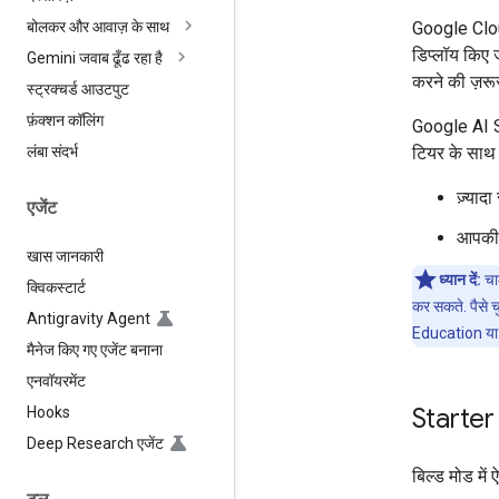
Google Clou
बोलकर और आवाज़ के साथ
डिप्लॉय किए 
Gemini जवाब ढूँढ रहा है
करने की ज़रूर
स्ट्रक्चर्ड आउटपुट
फ़ंक्शन कॉलिंग
Google AI St
टियर के साथ ड
लंबा संदर्भ
ज़्यादा
एजेंट
आपकी 
खास जानकारी
ध्यान दें:
चाल
क्विकस्टार्ट
कर सकते. पैसे
Antigravity Agent
Education या G
मैनेज किए गए एजेंट बनाना
एनवॉयरमेंट
Starter
Hooks
Deep Research एजेंट
बिल्ड मोड में