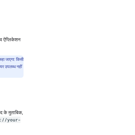
इव ऐप्लिकेशन
 कहा जाएगा: किसी
ियर उपलब्ध नहीं
द के मुताबिक,
://your-