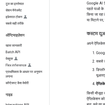
Google AI Stu
टूल का इस्तेमाल
पहले पाओ के 
सेशन मैनेजमेंट
किया जा रहा 
इफ़ेमरल टोकन
या मिटाने पर
सबसे सही तरीके
कस्टम यू
ऑप्टिमाइज़ेशन
अपने ऐप्लिके
खास जानकारी
Batch API
Googl
वेबहुक
सबसे ऊ
Flex inference
डिप्लॉय
प्राथमिकता के आधार पर अनुमान
यूआरएल
लगाना
कॉन्टेक्स्ट कैश मेमोरी
ऐप्लिक
किसी मौजूदा 
गाइड
ऐप्लिकेशन को
बाद, चुने गए
Interactions API