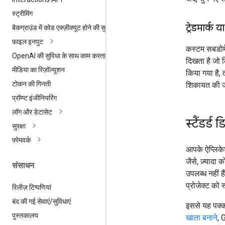
स्ट्रीमिंग
ट्रेडमार्क
बैकग्राउंड में कोड एक्ज़ीक्यूट होने की सुविधा
फ़ाइल इनपुट
कस्टम सबडो
Open
AI की सुविधा के साथ काम करता है
दिखता है जो क
मीडिया का रिज़ॉल्यूशन
किया गया है, 
टोकन की गिनती
शिकायत की ज
प्रॉम्प्ट इंजीनियरिंग
लॉग और डेटासेट
स्टैंडर्ड 
सुरक्षा
फ़्रेमवर्क
आपके ऐप्लिके
जैसे, ज़्यादा
संसाधन
उपलब्ध नहीं ह
प्रोजेक्ट को 
रिलीज़ टिप्पणियां
बंद की गई सेवाएं
/
सुविधाएं
इससे यह पक्क
पुस्तकालय
खाता बनाने
, 