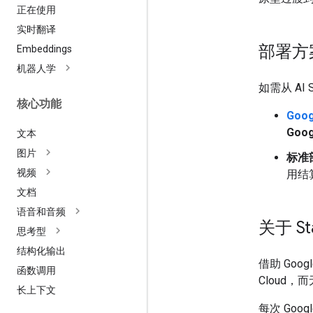
正在使用
实时翻译
部署方
Embeddings
机器人学
如需从 A
核心功能
Goog
Goo
文本
图片
标准
视频
用结
文档
语音和音频
关于 Sta
思考型
结构化输出
借助 Googl
函数调用
Cloud，
长上下文
每次 Goog