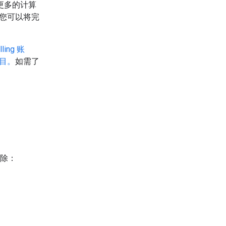
、更多的计算
能，您可以将完
ing 账
项目。
如需了
删除：