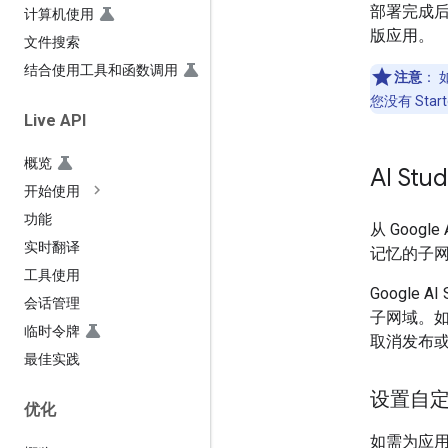
部署完成后，
计算机使用
版应用。
文件搜索
结合使用工具和函数调用
注意
：
您没有 Sta
Live API
概览
AI St
开始使用
功能
从 Googl
实时翻译
记忆的子
工具使用
Google
会话管理
子网域。如
临时令牌
取消发布
最佳实践
设置自
优化
如需为应