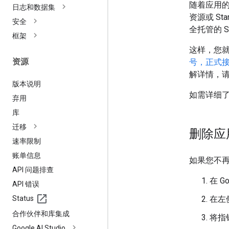
随着应用的发
日志和数据集
资源或 St
安全
全托管的 St
框架
这样，您
资源
号，正式接受标
解详情，
版本说明
如需详细
弃用
库
迁移
删除应
速率限制
账单信息
如果您不再需
API 问题排查
在 G
API 错误
Status
在左
合作伙伴和库集成
将指
Google AI Studio