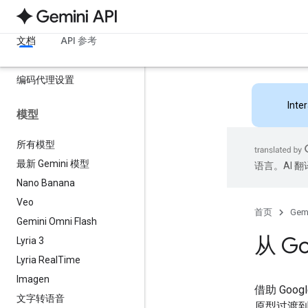
概览
开始使用
文档
API 参考
API 密钥
价格
编码代理设置
Inte
模型
所有模型
最新 Gemini 模型
语言。AI 
Nano Banana
Veo
首页
Gemi
Gemini Omni Flash
从 Go
Lyria 3
Lyria Real
Time
Imagen
借助 Goo
文字转语音
原型过渡