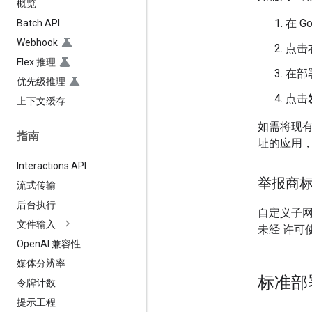
概览
在 Go
Batch API
Webhook
点击
Flex 推理
在部
优先级推理
点击
上下文缓存
如需将现
指南
址的应用
Interactions API
举报商
流式传输
后台执行
自定义子
文件输入
未经 许
Open
AI 兼容性
媒体分辨率
标准部
令牌计数
提示工程