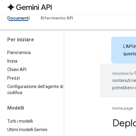
Documenti
Riferimento API
Per iniziare
L'API
I
Panoramica
questa 
Inizia
Chiavi API
Prezzi
contenuti nel
Configurazione dell'agente di
potrebbero c
codifica
Modelli
Home page
Depl
Tutti i modelli
Ultimi modelli Gemini