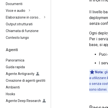
Documenti
Voce e audio
Il livello 
deployment
Elaborazione in corso…
senza conf
Output strutturati
Chiamata di funzione
Ogni deplo
Contesto lungo
Per i servi
base, si ap
Agenti
Puoi 
Panoramica
I ser
Guida rapida
Nota:
gl
Agente Antigravity
a utilizzare
Creazione di agenti gestiti
o senza cos
Ambienti
sono idonei.
Hooks
Agente Deep Research
Passagg