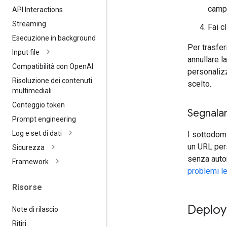
cam
API Interactions
Streaming
Fai c
Esecuzione in background
Per trasfer
Input file
annullare l
Compatibilità con Open
AI
personalizz
Risoluzione dei contenuti
scelto.
multimediali
Conteggio token
Segnalar
Prompt engineering
Log e set di dati
I sottodomi
un URL pers
Sicurezza
senza autor
Framework
problemi le
Risorse
Deploy
Note di rilascio
Ritiri