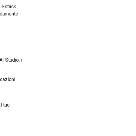
ll-stack
pidamente
I Studio, i
icazioni
l tuo