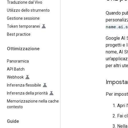
Traduzione dal Vivo
Utilizzo dello strumento
Quando pub
Gestione sessione
personalizz
name.ai.s
Token temporanei
Best practice
Google AI S
progetti e l
Ottimizzazione
nome, AI St
un'applicaz
Panoramica
per altri ute
API Batch
Webhook
Imposta
Inferenza flessibile
Inferenza della priorità
Per impost
Memorizzazione nella cache del
Apri 
contesto
Fai c
Guide
Nella