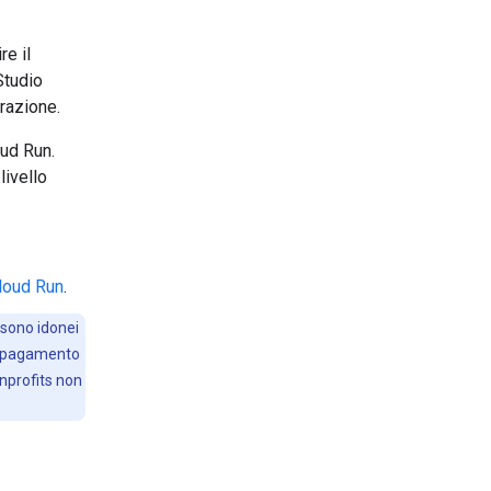
re il
Studio
razione.
oud Run.
livello
Cloud Run
.
 sono idonei
 a pagamento
nprofits non