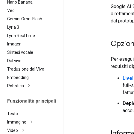
Nano Banana
Google AI S
Veo
direttamen
Gemini Omni Flash
dal prototi
Lyria 3
Lyria Real
Time
Opzion
Imagen
Sintesi vocale
Per eseguir
Dal vivo
requisiti di
Traduzione dal Vivo
Embedding
Live
full-
Robotica
fattu
Funzionalità principali
Depl
accou
Testo
Immagine
Video
Informa