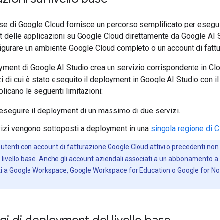
base di Google Cloud fornisce un percorso semplificato per esegui
 delle applicazioni su Google Cloud direttamente da Google AI 
igurare un ambiente Google Cloud completo o un account di fattu
yment di Google AI Studio crea un servizio corrispondente in Cl
zi di cui è stato eseguito il deployment in Google AI Studio con il 
plicano le seguenti limitazioni:
eseguire il deployment di un massimo di due servizi.
vizi vengono sottoposti a deployment in una
singola regione di 
i utenti con account di fatturazione Google Cloud attivi o precedenti non
 il livello base. Anche gli account aziendali associati a un abbonamento
ti a Google Workspace, Google Workspace for Education o Google for No
i di deployment del livello base