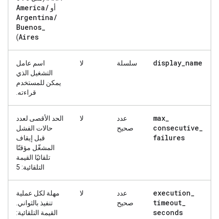
America
/
أو
Argentina
/
Buenos
_
Aires
)
display
_
name
سلسلة
لا
اسم عامل
التشغيل الذي
يمكن للمستخدم
قراءته.
max
_
عدد
لا
الحد الأقصى لعدد
consecutive
_
صحيح
حالات الفشل
failures
قبل إيقاف
المشغّل مؤقتًا
تلقائيًا القيمة
التلقائية: 5
execution
_
عدد
لا
مهلة لكل عملية
timeout
_
صحيح
تنفيذ بالثواني.
seconds
القيمة التلقائية: