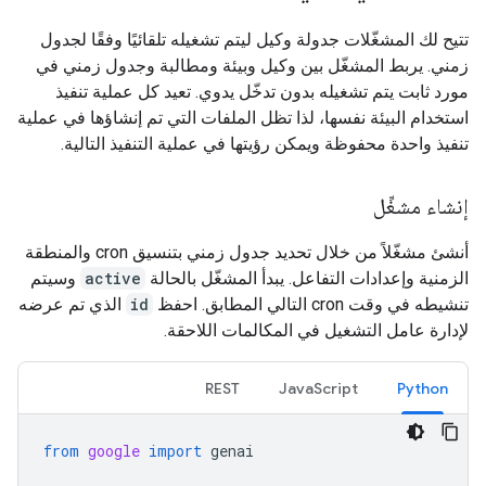
تتيح لك المشغّلات جدولة وكيل ليتم تشغيله تلقائيًا وفقًا لجدول
زمني. يربط المشغّل بين وكيل وبيئة ومطالبة وجدول زمني في
مورد ثابت يتم تشغيله بدون تدخّل يدوي. تعيد كل عملية تنفيذ
استخدام البيئة نفسها، لذا تظل الملفات التي تم إنشاؤها في عملية
تنفيذ واحدة محفوظة ويمكن رؤيتها في عملية التنفيذ التالية.
إنشاء مشغِّل
أنشئ مشغّلاً من خلال تحديد جدول زمني بتنسيق cron والمنطقة
الزمنية وإعدادات التفاعل. يبدأ المشغّل بالحالة
active
وسيتم
تنشيطه في وقت cron التالي المطابق. احفظ
id
الذي تم عرضه
لإدارة عامل التشغيل في المكالمات اللاحقة.
REST
JavaScript
Python
from
google
import
genai