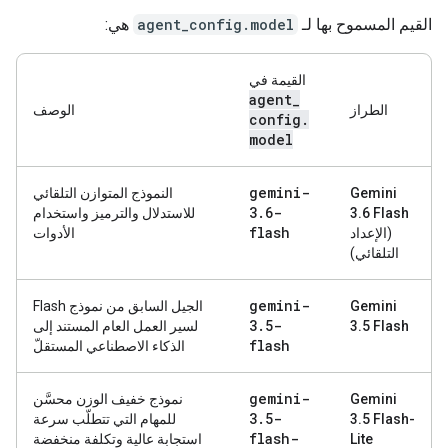
القيم المسموح بها لـ
agent_config.model
هي:
القيمة في
agent
_
الطراز
الوصف
config
.
model
gemini-
Gemini
النموذج المتوازن التلقائي
3
.
6-
3.6 Flash
للاستدلال والترميز واستخدام
flash
(الإعداد
الأدوات
التلقائي)
gemini-
Gemini
الجيل السابق من نموذج Flash
3
.
5-
3.5 Flash
لسير العمل العام المستند إلى
flash
الذكاء الاصطناعي المستقلّ
gemini-
‫Gemini
نموذج خفيف الوزن محسَّن
3
.
5-
3.5 Flash-
للمهام التي تتطلّب سرعة
flash-
Lite
استجابة عالية وتكلفة منخفضة