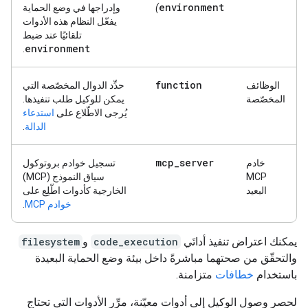
environment
)
وإدراجها في وضع الحماية
يفعّل النظام هذه الأدوات
تلقائيًا عند ضبط
environment
.
function
الوظائف
حدِّد الدوال المخصّصة التي
المخصّصة
يمكن للوكيل طلب تنفيذها.
يُرجى الاطّلاع على
استدعاء
الدالة
.
mcp
_
server
خادم
تسجيل خوادم بروتوكول
MCP
سياق النموذج (MCP)
البعيد
الخارجية كأدوات اطّلِع على
خوادم MCP
.
يمكنك اعتراض تنفيذ أداتَي
code_execution
و
filesystem
والتحقّق من صحتهما مباشرةً داخل بيئة وضع الحماية البعيدة
باستخدام
خطافات
متزامنة.
لحصر وصول الوكيل إلى أدوات معيّنة، مرِّر الأدوات التي تحتاج