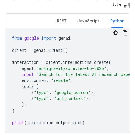
إليها فقط:
REST
JavaScript
Python
from
google
import
genai
client
=
genai
.
Client
()
interaction
=
client
.
interactions
.
create
(
agent
=
"antigravity-preview-05-2026"
,
input
=
"Search for the latest AI research paper
environment
=
"remote"
,
tools
=
[
{
"type"
:
"google_search"
},
{
"type"
:
"url_context"
},
],
)
print
(
interaction
.
output_text
)