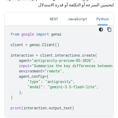
لتحسين السرعة أو التكلفة أو قدرة الاستدلال.
REST
JavaScript
Python
from
google
import
genai
client
=
genai
.
Client
()
interaction
=
client
.
interactions
.
create
(
agent
=
"antigravity-preview-05-2026"
,
input
=
"Summarize the key differences between f
environment
=
"remote"
,
agent_config
=
{
"type"
:
"antigravity"
,
"model"
:
"gemini-3.5-flash-lite"
,
},
)
print
(
interaction
.
output_text
)