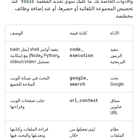
والأدوات الخاصة بك. ما عليك سوى تحديد المَعلمة
tools
عند
تخصيص المجموعة التلقائية أو حصرها، أو عند إضافة وظائف
مخصّصة.
الأداة
كتابة قيمة
الوصف
code
_
تنفيذ
تنفيذ أوامر shell (مثل bash
execution
الرموز
وPython وNode) مع إمكانية
البرمجية
تسجيل stdout/stderr
google
_
بحث
البحث في شبكة الويب
search
Google
المتاحة للجميع
url
_
context
سياق
جلب صفحات الويب
عناوين
وقراءتها
URL
نظام
(يتم تفعيلها من
قراءة الملفات وكتابتها
الملفات
خلال
وتعديلها والبحث فيها