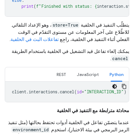
else
:
print
(
f
"Finished with status: 
{
interaction
.
sta
يتطلّب التنفيذ في الخلفية
store=True
، وهو الإعداد التلقائي.
للاطّلاع على آخر المعلومات عن مستوى التقدّم في الوقت
الفعلي أثناء التنفيذ في الخلفية، راجِع
تفاعلات البث في الخلفية
.
يمكنك إلغاء تفاعل قيد التشغيل في الخلفية باستخدام الطريقة
.
cancel
REST
JavaScript
Python
client
.
interactions
.
cancel
(
id
=
"INTERACTION_ID"
)
محادثة مترابطة مع التنفيذ في الخلفية
عندما يتضمّن تفاعل في الخلفية أدوات تحتفظ بحالتها (مثل تنفيذ
الرمز البرمجي في بيئة الاختبار)، استخدِم
environment_id