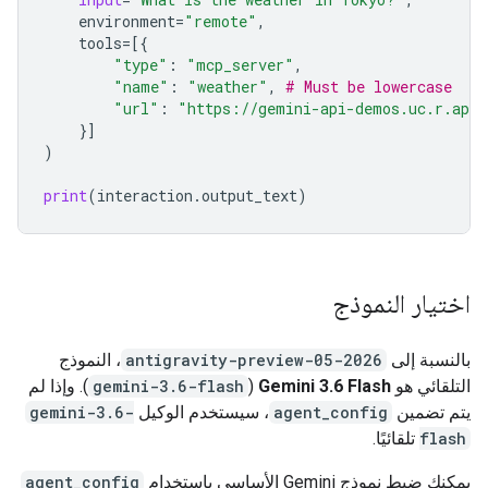
environment
=
"remote"
,
tools
=
[{
"type"
:
"mcp_server"
,
"name"
:
"weather"
,
# Must be lowercase
"url"
:
"https://gemini-api-demos.uc.r.app
}]
)
print
(
interaction
.
output_text
)
اختيار النموذج
بالنسبة إلى
antigravity-preview-05-2026
، النموذج
التلقائي هو
Gemini 3.6 Flash
(
gemini-3.6-flash
). وإذا لم
يتم تضمين
agent_config
، سيستخدم الوكيل
gemini-3.6-
flash
تلقائيًا.
يمكنك ضبط نموذج Gemini الأساسي باستخدام
agent_config