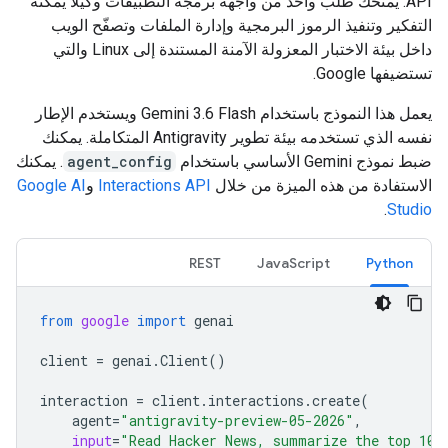
API. يمنحك طلب واحد من واجهة برمجة التطبيقات وكيلاً يمكنه
التفكير وتنفيذ الرموز البرمجية وإدارة الملفات وتصفّح الويب
داخل بيئة الاختبار المعزولة الآمنة المستندة إلى Linux والتي
تستضيفها Google.
يعمل هذا النموذج باستخدام Gemini 3.6 Flash ويستخدم الإطار
نفسه الذي تستخدمه بيئة تطوير Antigravity المتكاملة. يمكنك
ضبط نموذج Gemini الأساسي باستخدام
agent_config
. يمكنك
الاستفادة من هذه الميزة من خلال
Interactions API
و
Google AI
.
Studio
REST
JavaScript
Python
from
google
import
genai
client
=
genai
.
Client
()
interaction
=
client
.
interactions
.
create
(
agent
=
"antigravity-preview-05-2026"
,
input
=
"Read Hacker News, summarize the top 10 