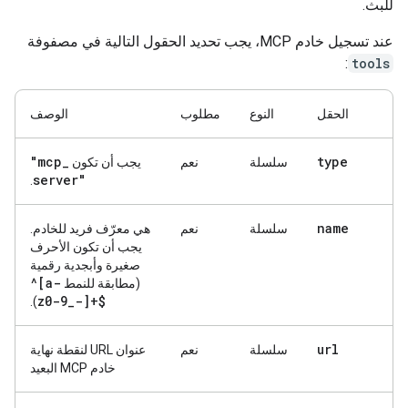
للبث.
عند تسجيل خادم MCP، يجب تحديد الحقول التالية في مصفوفة
:
tools
الحقل
النوع
مطلوب
الوصف
"mcp
_
type
سلسلة
نعم
يجب أن تكون
server"
.
name
سلسلة
نعم
هي معرّف فريد للخادم.
يجب أن تكون الأحرف
صغيرة وأبجدية رقمية
^[a-
(مطابقة للنمط
z0-9
_
-]+$
).
url
سلسلة
نعم
عنوان URL لنقطة نهاية
خادم MCP البعيد