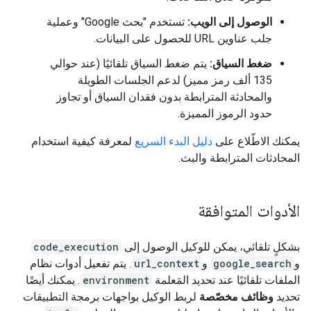
الوصول إلى الويب:
تستخدم "بحث Google" وعملية
جلب عناوين URL للحصول على البيانات.
ضغط السياق:
يتم ضغط السياق تلقائيًا (عند حوالي
135 ألف رمز مميز) لدعم الجلسات الطويلة
والمحادثة المترابطة بدون فقدان السياق أو تجاوز
حدود الرموز المميزة.
يمكنك الاطّلاع على
دليل البدء السريع
لمعرفة كيفية استخدام
المحادثات المترابطة والبث.
الأدوات المتوافقة
بشكلٍ تلقائي، يمكن للوكيل الوصول إلى
code_execution
و
google_search
و
url_context
. يتم تفعيل أدوات نظام
الملفات تلقائيًا عند تحديد المَعلمة
environment
. يمكنك أيضًا
تحديد
وظائف مخصّصة
لربط الوكيل بواجهات برمجة التطبيقات