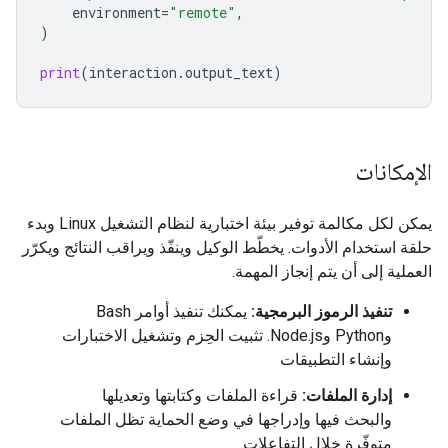
environment
=
"remote"
,
)
print
(
interaction
.
output_text
)
الإمكانات
يمكن لكل مكالمة توفير بيئة اختبارية لنظام التشغيل Linux وبدء
حلقة استخدام الأدوات. يخطّط الوكيل وينفّذ ويراقب النتائج ويكرّر
العملية إلى أن يتم إنجاز المهمة.
تنفيذ الرموز البرمجية:
يمكنك تنفيذ أوامر Bash
وPython وNode.js. تثبيت الحِزم وتشغيل الاختبارات
وإنشاء التطبيقات
إدارة الملفات:
قراءة الملفات وكتابتها وتعديلها
والبحث فيها وإدراجها في وضع الحماية تظل الملفات
متوفّرة خلال التفاعلات.