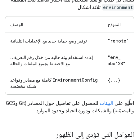
environment
ثلاثة أشكال:
النموذج
الوصف
"remote"
توفير وضع حماية جديد مع الإعدادات التلقائية
"env
_
إعادة استخدام بيئة حالية من خلال رقم التعريف،
abc123"
مع الاحتفاظ بجميع الملفات والحالة
Environment
Config
{
.
.
.
}
كاملة مع مصادر وقواعد
شبكة مخصّصة
اطّلِع على
البيئات
للحصول على تفاصيل حول المصادر (Git وGCS
والمضمّنة) والشبكات ودورة الحياة وحدود الموارد.
العوامل التي تؤدي إلى الظهور