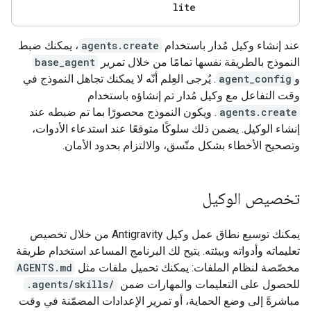
lite
عند إنشاء وكيل مُدار باستخدام
agents.create
، يمكنك ضبط
النموذج بالطريقة نفسها تمامًا من خلال تمرير
base_agent
و
agent_config
. يُرجى العِلم أنّه لا يمكنك تجاهل النموذج في
وقت التفاعل مع وكيل مُدار تم إنشاؤه باستخدام
agents.create
. ويكون النموذج محصورًا بما تم ضبطه عند
إنشاء الوكيل. يضمن ذلك سلوكًا متوقعًا عند استدعاء الأدوات،
وتصحيح الأخطاء بشكل متّسق، والالتزام بحدود الأمان.
تخصيص الوكيل
يمكنك توسيع نطاق عمل وكيل Antigravity من خلال تخصيص
تعليماته وأدواته وبيئته. يتيح لك البرنامج المساعد استخدام طريقة
مخصّصة لنظام الملفات: يمكنك تحميل ملفات مثل
AGENTS.md
للحصول على التعليمات والمهارات ضمن
.agents/skills/
مباشرةً إلى وضع الحماية، أو تمرير الإعدادات المضمّنة في وقت