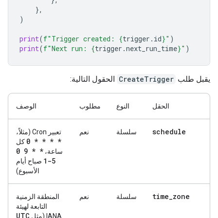
},
)
print
(
f
"Trigger created: 
{
trigger
.
id
}
"
)
print
(
f
"Next run: 
{
trigger
.
next_run_time
}
"
)
يقبل طلب
CreateTrigger
الحقول التالية:
الحقل
النوع
مطلوب
الوصف
schedule
سلسلة
نعم
تعبير Cron (مثلاً،
0 * * * *
كل
0 9 * *
ساعة،
1-5
صباح أيام
الأسبوع)
time
_
zone
سلسلة
نعم
المنطقة الزمنية
التابعة لهيئة
UTC
IANA (مثل