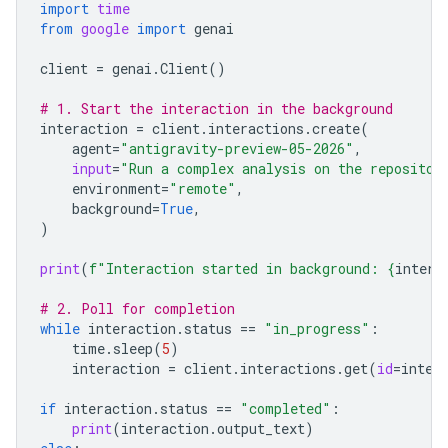
import
time
from
google
import
genai
client
=
genai
.
Client
()
# 1. Start the interaction in the background
interaction
=
client
.
interactions
.
create
(
agent
=
"antigravity-preview-05-2026"
,
input
=
"Run a complex analysis on the repositor
environment
=
"remote"
,
background
=
True
,
)
print
(
f
"Interaction started in background: 
{
intera
# 2. Poll for completion
while
interaction
.
status
==
"in_progress"
:
time
.
sleep
(
5
)
interaction
=
client
.
interactions
.
get
(
id
=
inter
if
interaction
.
status
==
"completed"
:
print
(
interaction
.
output_text
)