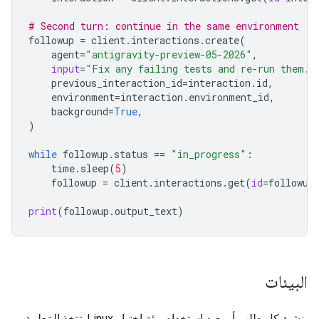
# Second turn: continue in the same environment
followup
=
client
.
interactions
.
create
(
agent
=
"antigravity-preview-05-2026"
,
input
=
"Fix any failing tests and re-run them."
previous_interaction_id
=
interaction
.
id
,
environment
=
interaction
.
environment_id
,
background
=
True
,
)
while
followup
.
status
==
"in_progress"
:
time
.
sleep
(
5
)
followup
=
client
.
interactions
.
get
(
id
=
followup
print
(
followup
.
output_text
)
البيئات
ينشئ كل طلب أو يعيد استخدام بيئة اختبار Linux. تتخذ المَعلمة