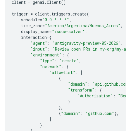
client
=
genai
.
Client
()
trigger
=
client
.
triggers
.
create
(
schedule
=
"0 9 * * *"
,
time_zone
=
"America/Argentina/Buenos_Aires"
,
display_name
=
"issue-solver"
,
interaction
=
{
"agent"
:
"antigravity-preview-05-2026"
,
"input"
:
"Review open PRs in my-org/my-app
"environment"
:
{
"type"
:
"remote"
,
"network"
:
{
"allowlist"
:
[
{
"domain"
:
"api.github.com"
"transform"
:
{
"Authorization"
:
"Bear
},
},
{
"domain"
:
"github.com"
},
]
},
},