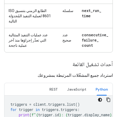
next
_
run
_
سلسلة
الطابع الزمني بتنسيق ISO
time
8601 لعملية التنفيذ المُجدوَلة
التالية
consecutive
_
عدد
عدد عمليات التنفيذ المتتالية
failure
_
صحيح
التي تعذّر إجراؤها منذ آخر
count
عملية ناجحة
أحداث تشغيل القائمة
استرداد جميع المشغّلات المرتبطة بمشروعك
REST
JavaScript
Python
triggers
=
client
.
triggers
.
list
()
for
trigger
in
triggers
.
triggers
:
print
(
f
"
{
trigger
.
id
}
: 
{
trigger
.
display_name
}
 (