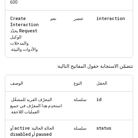
600
Create
interaction
عنصر
نعم
Interaction
Request
يحدّد
الوكيل
والمدخلات
والأدوات والبيئة.
تتضمّن الاستجابة حقول المفاتيح التالية:
الحقل
النوع
الوصف
id
سلسلة
المعرّف الفريد للمشغّل.
استخدِم هذا المعرّف في جميع
العمليات اللاحقة.
active
status
سلسلة
الحالة الحالية:
أو
disabled
paused
أو