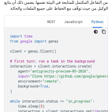
من التفاعل المكتمل للمتابعة في البيئة نفسها. يضمن ذلك أن يتابع
الوكيل من حيث توقّف مع الحفاظ على جميع الملفات والحالة.
REST
JavaScript
Python
import
time
from
google
import
genai
client
=
genai
.
Client
()
# First turn: run a task in the background
interaction
=
client
.
interactions
.
create
(
agent
=
"antigravity-preview-05-2026"
,
input
=
"Clone https://github.com/google/generat
environment
=
"remote"
,
background
=
True
,
)
while
interaction
.
status
==
"in_progress"
:
time
.
sleep
(
5
)
interaction
=
client
.
interactions
.
get
(
id
=
inter