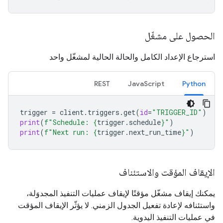
الحصول على مشغّل
استرجاع الإعداد الكامل والحالة الحالية لمشغّل واحد
REST
JavaScript
Python
trigger
=
client
.
triggers
.
get
(
id
=
"TRIGGER_ID"
)
print
(
f
"Schedule: 
{
trigger
.
schedule
}
"
)
print
(
f
"Next run: 
{
trigger
.
next_run_time
}
"
)
الإيقاف المؤقت والاستئناف
يمكنك إيقاف مشغّل مؤقتًا لإيقاف عمليات التنفيذ المجدوَلة،
واستئنافه لإعادة تفعيل الجدول الزمني. لا يؤثّر الإيقاف المؤقت
في عمليات التنفيذ اليدوية.