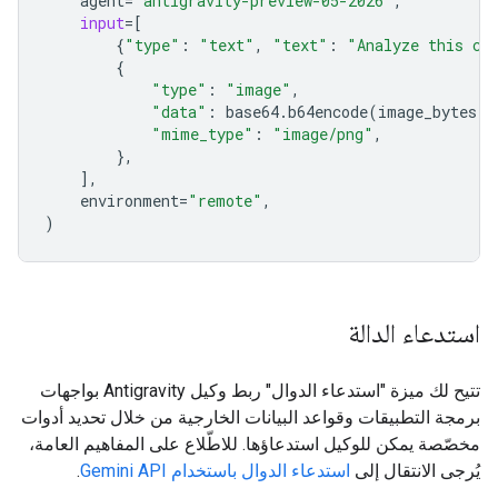
agent
=
"antigravity-preview-05-2026"
,
input
=
[
{
"type"
:
"text"
,
"text"
:
"Analyze this ch
{
"type"
:
"image"
,
"data"
:
base64
.
b64encode
(
image_bytes
)
.
"mime_type"
:
"image/png"
,
},
],
environment
=
"remote"
,
)
استدعاء الدالة
تتيح لك ميزة "استدعاء الدوال" ربط وكيل Antigravity بواجهات
برمجة التطبيقات وقواعد البيانات الخارجية من خلال تحديد أدوات
مخصّصة يمكن للوكيل استدعاؤها. للاطّلاع على المفاهيم العامة،
يُرجى الانتقال إلى
استدعاء الدوال باستخدام Gemini API
.