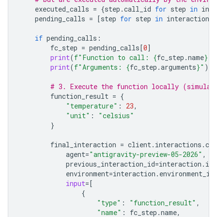
executed_calls
=
{
step
.
call_id
for
step
in
inte
pending_calls
=
[
step
for
step
in
interaction
.
s
if
pending_calls
:
fc_step
=
pending_calls
[
0
]
print
(
f
"Function to call: 
{
fc_step
.
name
}
 (
print
(
f
"Arguments: 
{
fc_step
.
arguments
}
"
)
# 3. Execute the function locally (simulat
function_result
=
{
"temperature"
:
23
,
"unit"
:
"celsius"
}
final_interaction
=
client
.
interactions
.
cre
agent
=
"antigravity-preview-05-2026"
,
previous_interaction_id
=
interaction
.
id
,
environment
=
interaction
.
environment_id
input
=
[
{
"type"
:
"function_result"
,
"name"
:
fc_step
.
name
,