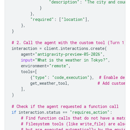
"description"
:
"The city and count
}
},
"required"
:
[
"location"
],
},
}
# 2. Call the agent with the custom tool (Turn 1)
interaction
=
client
.
interactions
.
create
(
agent
=
"antigravity-preview-05-2026"
,
input
=
"What is the weather in Tokyo?"
,
environment
=
"remote"
,
tools
=
[
{
"type"
:
"code_execution"
},
# Enable defa
get_weather_tool
,
# Add custom 
],
)
# Check if the agent requested a function call
if
interaction
.
status
==
"requires_action"
:
# Find function calls that do not have a match
# Filesystem tools (like write_file) are also 
# but are executed automatically by the enviro