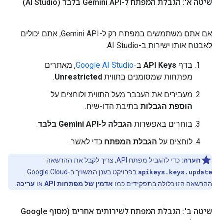
שיטה א': הגבלת המפתח ל-Gemini API בלבד (AI Studio)
אם אתם משתמשים במפתח רק ל-Gemini API, אתם יכולים
לאבטח אותו ישירות ב-AI Studio:
בדף
API Keys
ב-
Google AI Studio
, מאתרים
מפתחות שמסומנים בתווית
Unrestricted
.
מעבירים את העכבר מעל התווית ולוחצים על
הוספת הגבלות
בתיבת הדו-שיח.
בוחרים באפשרות
הגבלה ל-Gemini API בלבד
.
לוחצים על
הגבלת המפתח
כדי לאשר.
הערה:
כדי להגביל מפתח API, צריך לקבל את ההרשאה
apikeys.keys.update
בפרויקט בענן המשויך ב-Google Cloud.
ההרשאה הזו כלולה בתפקידים כמו
אדמין של מפתחות API
או
עריכה
.
שיטה ב': הגבלת המפתח לשירותים אחרים (מסוף Google