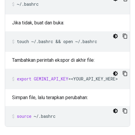
~/.bashrc
Jika tidak, buat dan buka:
touch
~/.bashrc
 && 
open
~/.bashrc
Tambahkan perintah ekspor di akhir file:
export
GEMINI_API_KEY
=
<YOUR_API_KEY_HERE>
Simpan file, lalu terapkan perubahan:
source
~/.bashrc