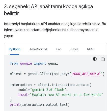
2
.
seçenek: API anahtarını kodda açıkça
belirtin
İstemciyi başlatırken API anahtarını açıkça iletebilirsiniz. Bu
işlemi yalnızca ortam değişkenlerini kullanamıyorsanız
yapın.
Python
JavaScript
Go
Java
REST
from
google
import
genai
client
=
genai
.
Client
(
api_key
=
"
YOUR_API_KEY
"
)
interaction
=
client
.
interactions
.
create
(
model
=
"gemini-3.6-flash"
,
input
=
"Explain how AI works in a few words"
)
print
(
interaction
.
output_text
)