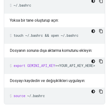
~/.bashrc
Yoksa bir tane oluşturup açın:
touch
~/.bashrc
 && 
open
~/.bashrc
Dosyanın sonuna dışa aktarma komutunu ekleyin:
export
GEMINI_API_KEY
=
<YOUR_API_KEY_HERE>
Dosyayı kaydedin ve değişiklikleri uygulayın:
source
~/.bashrc