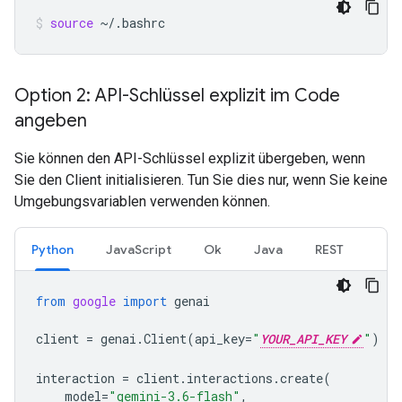
source
~/.bashrc
Option 2: API-Schlüssel explizit im Code
angeben
Sie können den API-Schlüssel explizit übergeben, wenn
Sie den Client initialisieren. Tun Sie dies nur, wenn Sie keine
Umgebungsvariablen verwenden können.
Python
JavaScript
Ok
Java
REST
from
google
import
genai
client
=
genai
.
Client
(
api_key
=
"
YOUR_API_KEY
"
)
interaction
=
client
.
interactions
.
create
(
model
=
"gemini-3.6-flash"
,