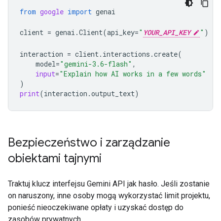
from
google
import
genai
client
=
genai
.
Client
(
api_key
=
"
YOUR_API_KEY
"
)
interaction
=
client
.
interactions
.
create
(
model
=
"gemini-3.6-flash"
,
input
=
"Explain how AI works in a few words"
)
print
(
interaction
.
output_text
)
Bezpieczeństwo i zarządzanie
obiektami tajnymi
Traktuj klucz interfejsu Gemini API jak hasło. Jeśli zostanie
on naruszony, inne osoby mogą wykorzystać limit projektu,
ponieść nieoczekiwane opłaty i uzyskać dostęp do
zasobów prywatnych.