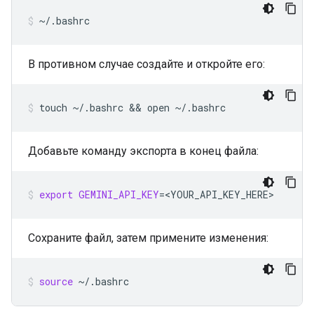
~/.bashrc
В противном случае создайте и откройте его:
touch
~/.bashrc
 && 
open
~/.bashrc
Добавьте команду экспорта в конец файла:
export
GEMINI_API_KEY
=
<YOUR_API_KEY_HERE>
Сохраните файл, затем примените изменения:
source
~/.bashrc