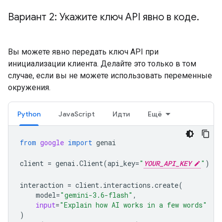
Вариант 2: Укажите ключ API явно в коде
.
Вы можете явно передать ключ API при
инициализации клиента. Делайте это только в том
случае, если вы не можете использовать переменные
окружения.
Python
JavaScript
Идти
Ещё
from
google
import
genai
client
=
genai
.
Client
(
api_key
=
"
YOUR_API_KEY
"
)
interaction
=
client
.
interactions
.
create
(
model
=
"gemini-3.6-flash"
,
input
=
"Explain how AI works in a few words"
)