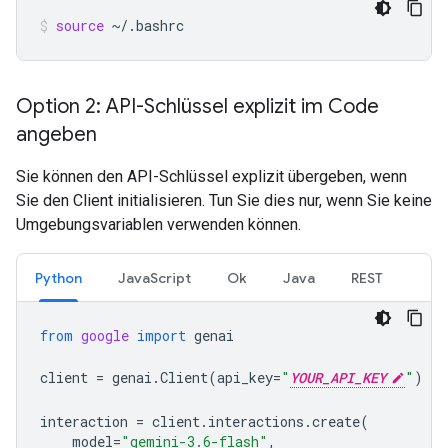
source
~/.bashrc
Option 2: API-Schlüssel explizit im Code
angeben
Sie können den API-Schlüssel explizit übergeben, wenn
Sie den Client initialisieren. Tun Sie dies nur, wenn Sie keine
Umgebungsvariablen verwenden können.
Python
JavaScript
Ok
Java
REST
from
google
import
genai
client
=
genai
.
Client
(
api_key
=
"
YOUR_API_KEY
"
)
interaction
=
client
.
interactions
.
create
(
model
=
"gemini-3.6-flash"
,