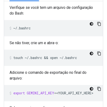
Verifique se você tem um arquivo de configuração
do Bash:
~/.bashrc
Se não tiver, crie um e abra-o:
touch
~/.bashrc
 && 
open
~/.bashrc
Adicione o comando de exportação no final do
arquivo:
export
GEMINI_API_KEY
=
<YOUR_API_KEY_HERE>