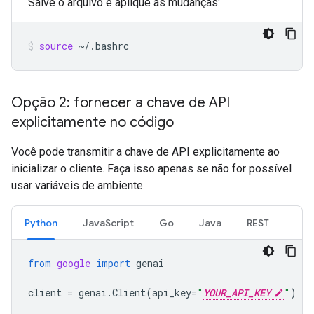
Salve o arquivo e aplique as mudanças:
source
~/.bashrc
Opção 2: fornecer a chave de API
explicitamente no código
Você pode transmitir a chave de API explicitamente ao
inicializar o cliente. Faça isso apenas se não for possível
usar variáveis de ambiente.
Python
JavaScript
Go
Java
REST
from
google
import
genai
client
=
genai
.
Client
(
api_key
=
"
YOUR_API_KEY
"
)