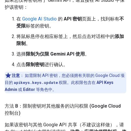
如果您仅将密钥用于 Gemini API，请直接在 AI Studio 中保
护该密钥：
在
Google AI Studio
的
API 密钥
页面上，找到标有
不
受限
标签的密钥。
将鼠标悬停在相应标签上，然后点击对话框中的
添加
限制
。
选择
限制为仅限 Gemini API 使用
。
点击
限制密钥
进行确认。
注意
：
如需限制 API 密钥，您必须拥有关联的 Google Cloud 项
目的
apikeys.keys.update
权限。此权限包含在
API Keys
Admin
或
Editor
等角色中。
方法 B：限制密钥对其他服务的访问权限 (Google Cloud
控制台)
如果该密钥与其他 Google API 共享（不建议这样做），请