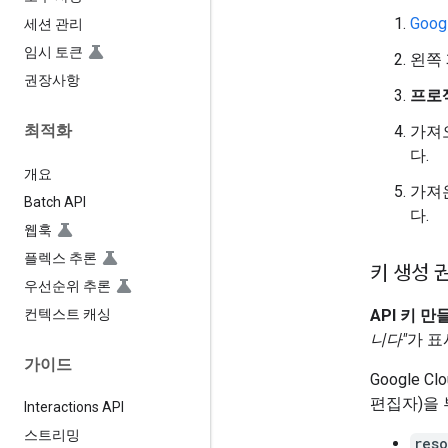
Googl
세션 관리
임시 토큰
왼쪽
권장사항
프로
최적화
가져오
다.
개요
가져
Batch API
다.
웹훅
플렉스 추론
키 생성 
우선순위 추론
컨텍스트 캐싱
API 키 만
니다"
가 표
가이드
Google
편집자)을 
Interactions API
스트리밍
res