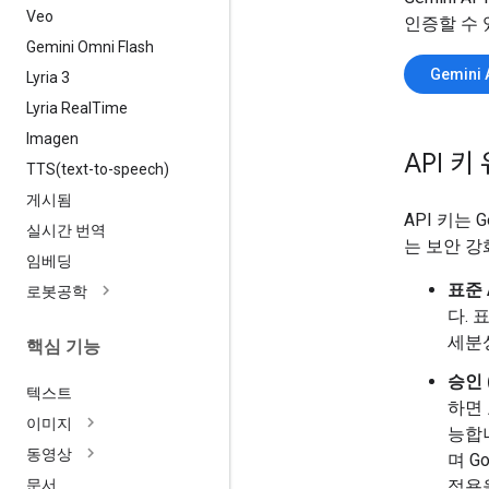
Veo
인증할 수 
Gemini Omni Flash
Gemini
Lyria 3
Lyria Real
Time
Imagen
API 키
TTS(
text-to-speech)
게시됨
API 키는 
실시간 번역
는 보안 강
임베딩
표준 
로봇공학
다. 
세분
핵심 기능
승인 
텍스트
하면
이미지
능합니
동영상
며 G
적용
문서