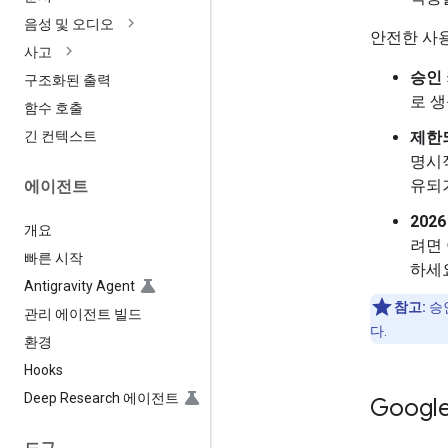
음성 및 오디오
안전한 사용
사고
승인
구조화된 출력
로 
함수 호출
제한
긴 컨텍스트
명시적
유되
에이전트
202
개요
려면
빠른 시작
하세
Antigravity Agent
참고:
승인
관리 에이전트 빌드
다.
환경
Hooks
Deep Research 에이전트
Google