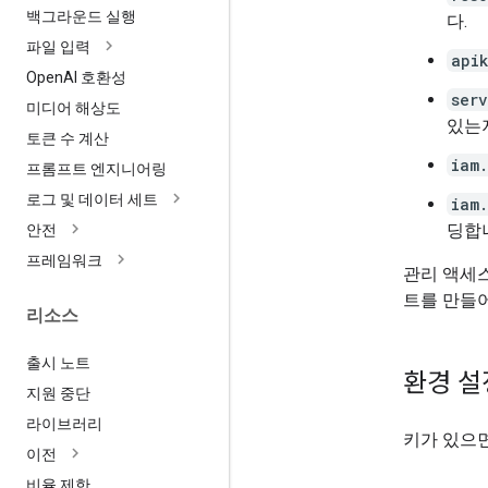
백그라운드 실행
다.
파일 입력
api
Open
AI 호환성
ser
미디어 해상도
있는
토큰 수 계산
iam
프롬프트 엔지니어링
로그 및 데이터 세트
iam
딩합
안전
프레임워크
관리 액세스
트를 만들어
리소스
출시 노트
환경 설
지원 중단
라이브러리
키가 있으
이전
비율 제한