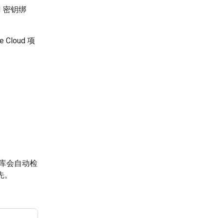
I 密钥绑
loud 项
户端库会自动检
先。