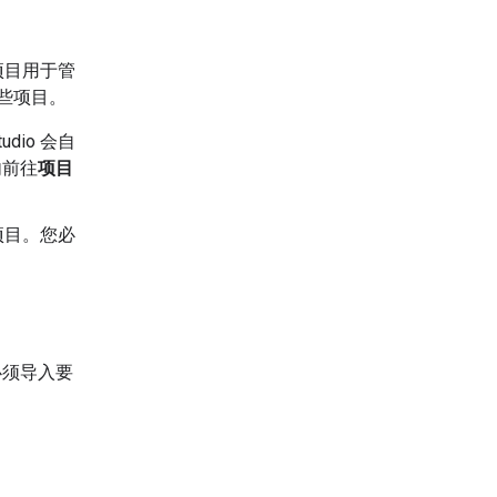
d 项目用于管
这些项目。
dio 会自
内前往
项目
默认项目。您必
。您必须导入要