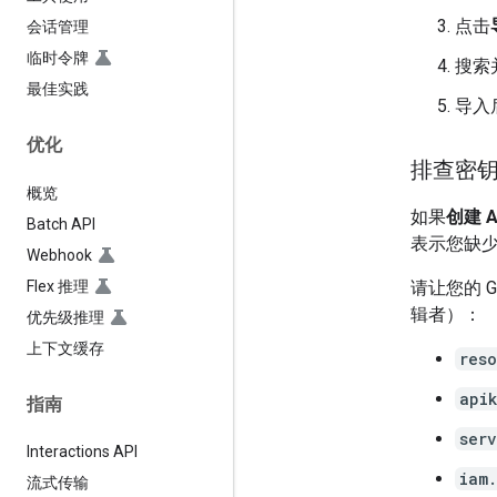
点击
会话管理
临时令牌
搜索并
最佳实践
导入
优化
排查密
概览
如果
创建 A
Batch API
表示您缺少
Webhook
Flex 推理
请让您的 
辑者）：
优先级推理
上下文缓存
res
api
指南
ser
Interactions API
iam
流式传输