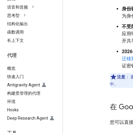
语音和音频
身份
为身
思考型
结构化输出
不受
函数调用
应用
开共
长上下文
2026
代理
迁移
证密
概览
快速入门
注意
：
通
中。
Antigravity Agent
构建受管理的代理
环境
在 Goo
Hooks
Deep Research Agent
您可以直