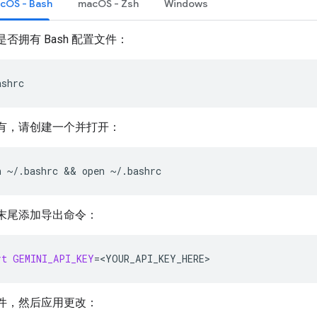
acOS - Bash
macOS - Zsh
Windows
否拥有 Bash 配置文件：
ashrc
有，请创建一个并打开：
h
~/.bashrc
 && 
open
~/.bashrc
末尾添加导出命令：
rt
GEMINI_API_KEY
=
<YOUR_API_KEY_HERE>
件，然后应用更改：