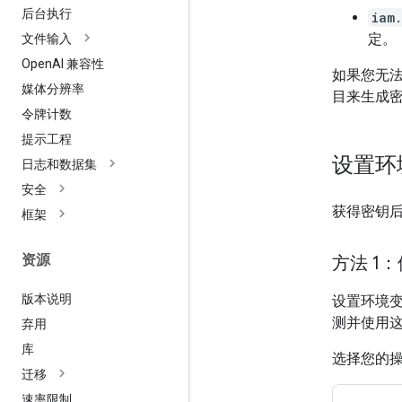
后台执行
iam
定。
文件输入
Open
AI 兼容性
如果您无法
媒体分辨率
目来生成
令牌计数
提示工程
设置环
日志和数据集
安全
获得密钥
框架
资源
方法 1
版本说明
设置环境
测并使用
弃用
库
选择您的
迁移
速率限制