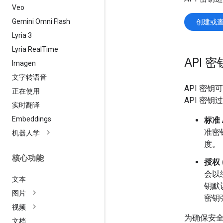
Veo
Gemini Omni Flash
创建或查看
Lyria 3
Lyria Real
Time
API
Imagen
文字转语音
API 密钥
正在使用
API 密
实时翻译
Embeddings
标准 
准密
机器人学
度。
核心功能
授权 
会以
文本
钥默认
图片
密钥
视频
为确保安全
文档