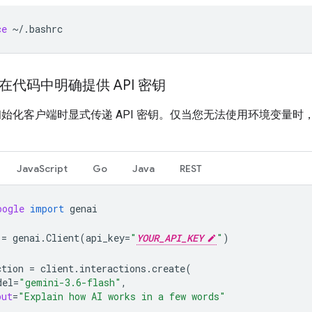
ce
~/.bashrc
：在代码中明确提供 API 密钥
始化客户端时显式传递 API 密钥。仅当您无法使用环境变量时
JavaScript
Go
Java
REST
oogle
import
genai
=
genai
.
Client
(
api_key
=
"
YOUR_API_KEY
"
)
ction
=
client
.
interactions
.
create
(
del
=
"gemini-3.6-flash"
,
put
=
"Explain how AI works in a few words"