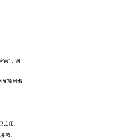
密钥”
，则
（例如项目编
PI 已启用。
此参数。