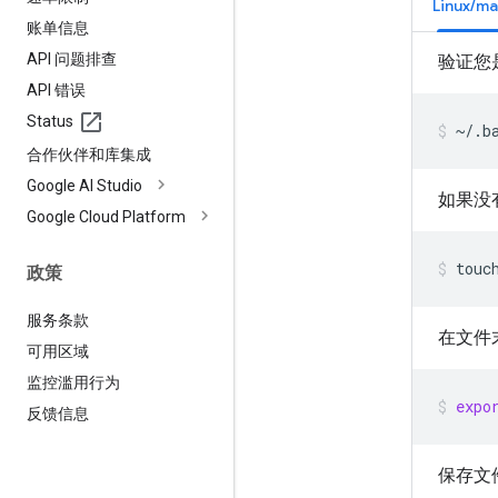
Linux/m
账单信息
API 问题排查
验证您是
API 错误
Status
~/.b
合作伙伴和库集成
Google AI Studio
如果没
Google Cloud Platform
touc
政策
服务条款
在文件
可用区域
监控滥用行为
expo
反馈信息
保存文