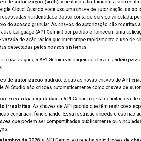
es de autorização (auth)
: vinculadas diretamente a uma conta
ogle Cloud. Quando você usa uma chave de autorização, as soli
rocessadas na identidade dessa conta de serviço vinculada, pe
ole de acesso granular. As chaves de autorização são restritas 
ative Language (API Gemini) por padrão e fornecem uma aplica
 vazada de ação rápida que interrompe rapidamente o uso de c
das detectadas pelos nossos sistemas.
tir o uso seguro, a API Gemini vai migrar de chaves padrão para
:
es de autorização padrão
: todas as novas chaves de API cria
e AI Studio são criadas automaticamente como chaves de autor
s irrestritas rejeitadas
: a API Gemini rejeita solicitações de
o irrestritas
. As chaves de API padrão que têm restrições expl
adas continuam funcionando. Essa restrição impede o uso não a
aves que podem ser compartilhadas publicamente ou vinculadas
ços.
etembro de 2026
: a API Gemini vai rejeitar solicitações de
cha