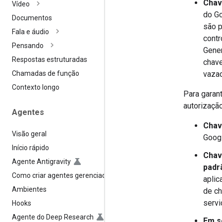
Chav
Vídeo
do Go
Documentos
são p
Fala e áudio
contr
Pensando
Gener
Respostas estruturadas
chave
vaza
Chamadas de função
Contexto longo
Para garan
autorização
Agentes
Chav
Visão geral
Googl
Início rápido
Chave
Agente Antigravity
padrã
Como criar agentes gerenciados
aplic
Ambientes
de ch
servi
Hooks
Agente do Deep Research
Em s