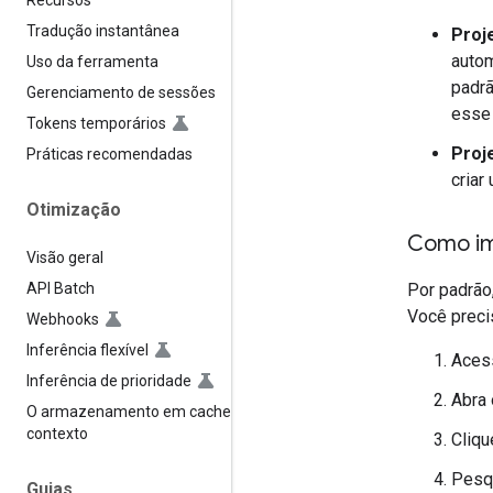
Recursos
Tradução instantânea
Proj
autom
Uso da ferramenta
padrã
Gerenciamento de sessões
esse 
Tokens temporários
Proj
Práticas recomendadas
criar
Otimização
Como im
Visão geral
API Batch
Por padrão
Você precis
Webhooks
Inferência flexível
Aces
Inferência de prioridade
Abra
O armazenamento em cache de
contexto
Cliqu
Pesqu
Guias