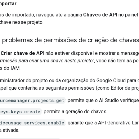
mportar
.
s de importado, navegue até a página
Chaves de API
no painel 
have nesse projeto.
r problemas de permissões de criação de chave
o
Criar chave de API
não estiver disponível e mostrar a mensa
rmissão para criar uma chave neste projeto"
, você não tem as p
s do IAM.
ministrador do projeto ou da organização do Google Cloud para 
pel que contenha as seguintes permissões (como Editor de proj
ourcemanager.projects.get
: permite que o AI Studio verifique
keys.keys.create
: permite a geração de chaves.
viceusage.services.enable
: garante que a API Generative L
a ativada.