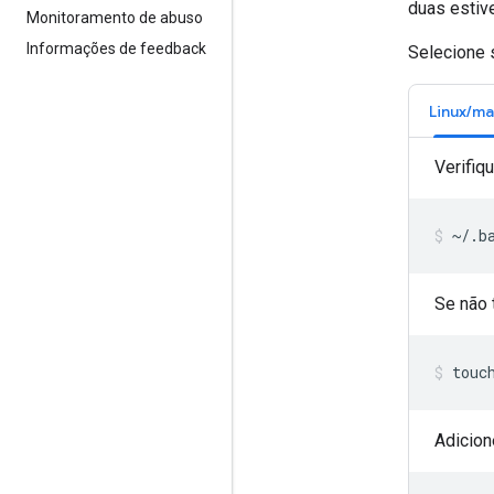
duas estiv
Monitoramento de abuso
Informações de feedback
Selecione s
Linux/m
Verifiq
~/.b
Se não t
touc
Adicion