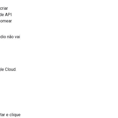
criar
de API
enomear
udio não vai
le Cloud.
ar e clique