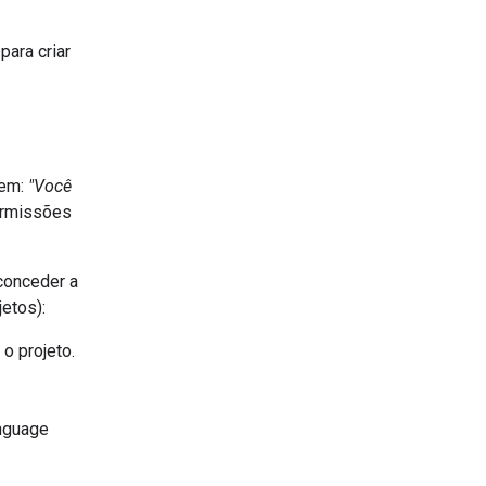
para criar
s
gem:
"Você
ermissões
conceder a
etos):
 o projeto.
anguage