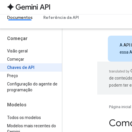
Documentos
Referência da API
Começar
A
API 
Visão geral
essa A
Começar
Chaves de API
Preço
de conteúdo
Configuração do agente de
podem ter e
programação
Modelos
Página inicial
Todos os modelos
Como
Modelos mais recentes do
Gemini