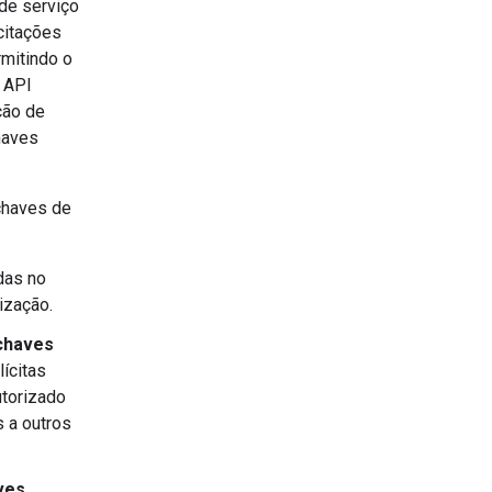
 de serviço
citações
rmitindo o
à API
ção de
haves
 chaves de
das no
ização.
chaves
ícitas
utorizado
 a outros
ves