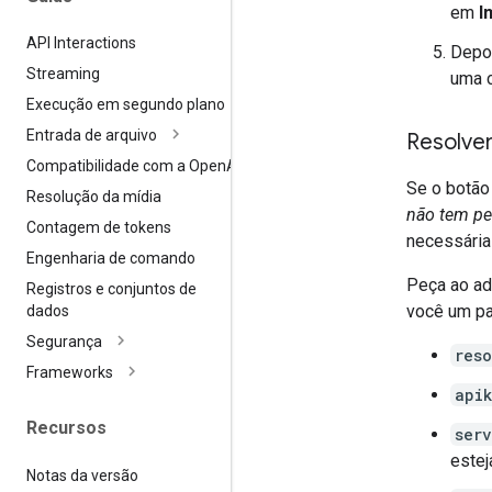
em
I
API Interactions
Depoi
Streaming
uma c
Execução em segundo plano
Entrada de arquivo
Resolve
Compatibilidade com a Open
AI
Se o botã
Resolução da mídia
não tem pe
Contagem de tokens
necessária
Engenharia de comando
Peça ao ad
Registros e conjuntos de
você um pa
dados
Segurança
res
Frameworks
api
Recursos
ser
estej
Notas da versão