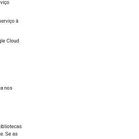
rviço
serviço à
gle Cloud
ça nos
bibliotecas
e. Se as