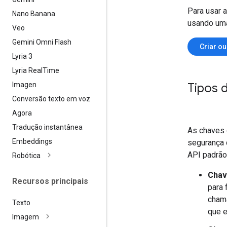
Para usar 
Nano Banana
usando uma
Veo
Gemini Omni Flash
Criar o
Lyria 3
Lyria Real
Time
Imagen
Tipos 
Conversão texto em voz
Agora
Tradução instantânea
As chaves 
Embeddings
segurança 
API padrão
Robótica
Chav
Recursos principais
para 
chama
Texto
que e
Imagem