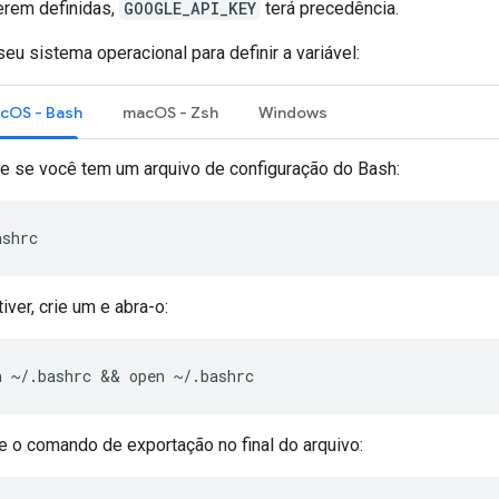
erem definidas,
GOOGLE_API_KEY
terá precedência.
eu sistema operacional para definir a variável:
acOS - Bash
macOS - Zsh
Windows
ue se você tem um arquivo de configuração do Bash:
ashrc
iver, crie um e abra-o:
h
~/.bashrc
 && 
open
~/.bashrc
e o comando de exportação no final do arquivo: