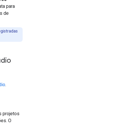
ta para
es de
egistradas
udio
dio
.
s projetos
ões. O