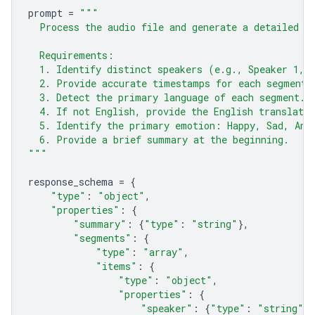
prompt
=
"""
  Process the audio file and generate a detailed t
  Requirements:
  1. Identify distinct speakers (e.g., Speaker 1, 
  2. Provide accurate timestamps for each segment 
  3. Detect the primary language of each segment.
  4. If not English, provide the English translatio
  5. Identify the primary emotion: Happy, Sad, Ang
  6. Provide a brief summary at the beginning.
"""
response_schema
=
{
"type"
:
"object"
,
"properties"
:
{
"summary"
:
{
"type"
:
"string"
},
"segments"
:
{
"type"
:
"array"
,
"items"
:
{
"type"
:
"object"
,
"properties"
:
{
"speaker"
:
{
"type"
:
"string"
},