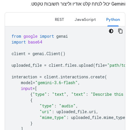
‫Gemini יכול לנתח קלט אודיו וליצור תשובות טקסט.
REST
JavaScript
Python
from
google
import
genai
import
base64
client
=
genai
.
Client
()
uploaded_file
=
client
.
files
.
upload
(
file
=
"path/to/
interaction
=
client
.
interactions
.
create
(
model
=
"gemini-3.6-flash"
,
input
=
[
{
"type"
:
"text"
,
"text"
:
"Describe this a
{
"type"
:
"audio"
,
"uri"
:
uploaded_file
.
uri
,
"mime_type"
:
uploaded_file
.
mime_type
}
]