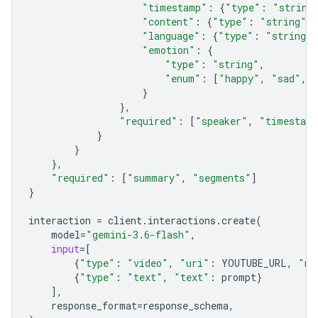
"timestamp"
:
{
"type"
:
"string
"content"
:
{
"type"
:
"string"
},
"language"
:
{
"type"
:
"string"
}
"emotion"
:
{
"type"
:
"string"
,
"enum"
:
[
"happy"
,
"sad"
,
}
},
"required"
:
[
"speaker"
,
"timestam
}
}
},
"required"
:
[
"summary"
,
"segments"
]
}
interaction
=
client
.
interactions
.
create
(
model
=
"gemini-3.6-flash"
,
input
=
[
{
"type"
:
"video"
,
"uri"
:
YOUTUBE_URL
,
"mi
{
"type"
:
"text"
,
"text"
:
prompt
}
],
response_format
=
response_schema
,