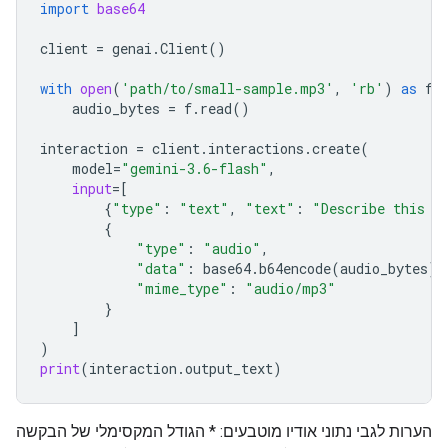
import
base64
client
=
genai
.
Client
()
with
open
(
'path/to/small-sample.mp3'
,
'rb'
)
as
f
:
audio_bytes
=
f
.
read
()
interaction
=
client
.
interactions
.
create
(
model
=
"gemini-3.6-flash"
,
input
=
[
{
"type"
:
"text"
,
"text"
:
"Describe this a
{
"type"
:
"audio"
,
"data"
:
base64
.
b64encode
(
audio_bytes
)
.
"mime_type"
:
"audio/mp3"
}
]
)
print
(
interaction
.
output_text
)
הערות לגבי נתוני אודיו מוטבעים: * הגודל המקסימלי של הבקשה