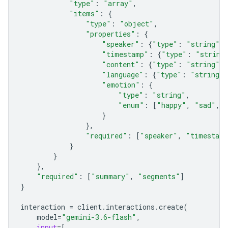
"type"
:
"array"
,
"items"
:
{
"type"
:
"object"
,
"properties"
:
{
"speaker"
:
{
"type"
:
"string"
},
"timestamp"
:
{
"type"
:
"string
"content"
:
{
"type"
:
"string"
},
"language"
:
{
"type"
:
"string"
}
"emotion"
:
{
"type"
:
"string"
,
"enum"
:
[
"happy"
,
"sad"
,
}
},
"required"
:
[
"speaker"
,
"timestam
}
}
},
"required"
:
[
"summary"
,
"segments"
]
}
interaction
=
client
.
interactions
.
create
(
model
=
"gemini-3.6-flash"
,
input
=
[