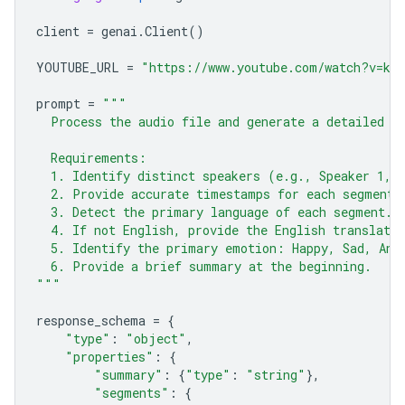
client
=
genai
.
Client
()
YOUTUBE_URL
=
"https://www.youtube.com/watch?v=ku-
prompt
=
"""
  Process the audio file and generate a detailed t
  Requirements:
  1. Identify distinct speakers (e.g., Speaker 1, 
  2. Provide accurate timestamps for each segment 
  3. Detect the primary language of each segment.
  4. If not English, provide the English translatio
  5. Identify the primary emotion: Happy, Sad, Ang
  6. Provide a brief summary at the beginning.
"""
response_schema
=
{
"type"
:
"object"
,
"properties"
:
{
"summary"
:
{
"type"
:
"string"
},
"segments"
:
{