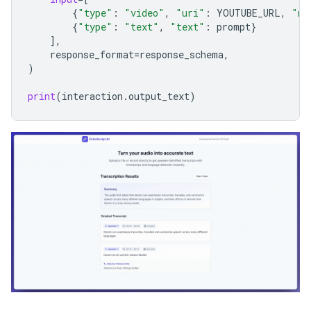
{
"type"
:
"video"
,
"uri"
:
YOUTUBE_URL
,
"mi
{
"type"
:
"text"
,
"text"
:
prompt
}
],
response_format
=
response_schema
,
)
print
(
interaction
.
output_text
)