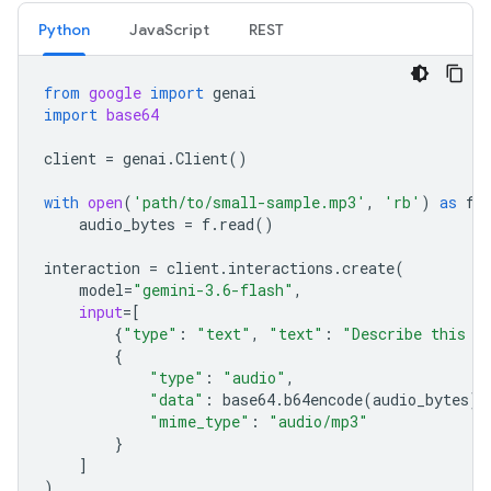
Python
JavaScript
REST
from
google
import
genai
import
base64
client
=
genai
.
Client
()
with
open
(
'path/to/small-sample.mp3'
,
'rb'
)
as
f
:
audio_bytes
=
f
.
read
()
interaction
=
client
.
interactions
.
create
(
model
=
"gemini-3.6-flash"
,
input
=
[
{
"type"
:
"text"
,
"text"
:
"Describe this a
{
"type"
:
"audio"
,
"data"
:
base64
.
b64encode
(
audio_bytes
)
.
"mime_type"
:
"audio/mp3"
}
]
)