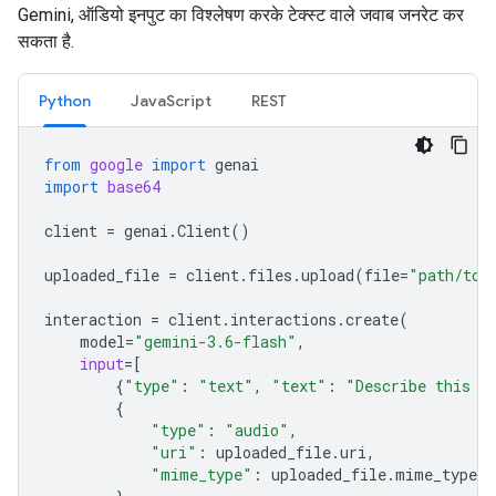
Gemini, ऑडियो इनपुट का विश्लेषण करके टेक्स्ट वाले जवाब जनरेट कर
सकता है.
Python
JavaScript
REST
from
google
import
genai
import
base64
client
=
genai
.
Client
()
uploaded_file
=
client
.
files
.
upload
(
file
=
"path/to/
interaction
=
client
.
interactions
.
create
(
model
=
"gemini-3.6-flash"
,
input
=
[
{
"type"
:
"text"
,
"text"
:
"Describe this a
{
"type"
:
"audio"
,
"uri"
:
uploaded_file
.
uri
,
"mime_type"
:
uploaded_file
.
mime_type