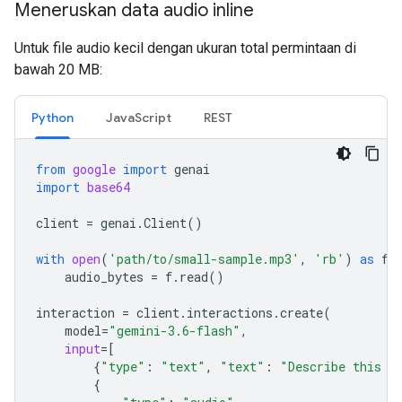
Meneruskan data audio inline
Untuk file audio kecil dengan ukuran total permintaan di
bawah 20 MB:
Python
JavaScript
REST
from
google
import
genai
import
base64
client
=
genai
.
Client
()
with
open
(
'path/to/small-sample.mp3'
,
'rb'
)
as
f
:
audio_bytes
=
f
.
read
()
interaction
=
client
.
interactions
.
create
(
model
=
"gemini-3.6-flash"
,
input
=
[
{
"type"
:
"text"
,
"text"
:
"Describe this a
{