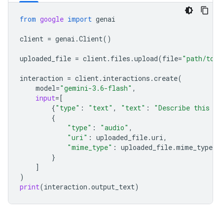
from
google
import
genai
client
=
genai
.
Client
()
uploaded_file
=
client
.
files
.
upload
(
file
=
"path/to/
interaction
=
client
.
interactions
.
create
(
model
=
"gemini-3.6-flash"
,
input
=
[
{
"type"
:
"text"
,
"text"
:
"Describe this a
{
"type"
:
"audio"
,
"uri"
:
uploaded_file
.
uri
,
"mime_type"
:
uploaded_file
.
mime_type
}
]
)
print
(
interaction
.
output_text
)