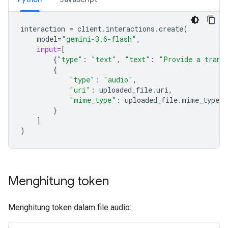
interaction
=
client
.
interactions
.
create
(
model
=
"gemini-3.6-flash"
,
input
=
[
{
"type"
:
"text"
,
"text"
:
"Provide a trans
{
"type"
:
"audio"
,
"uri"
:
uploaded_file
.
uri
,
"mime_type"
:
uploaded_file
.
mime_type
}
]
)
Menghitung token
Menghitung token dalam file audio: