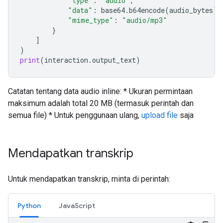
"type"
:
"audio"
,
"data"
:
base64
.
b64encode
(
audio_bytes
)
.
"mime_type"
:
"audio/mp3"
}
]
)
print
(
interaction
.
output_text
)
Catatan tentang data audio inline: * Ukuran permintaan
maksimum adalah total 20 MB (termasuk perintah dan
semua file) * Untuk penggunaan ulang,
upload file
saja
Mendapatkan transkrip
Untuk mendapatkan transkrip, minta di perintah:
Python
JavaScript