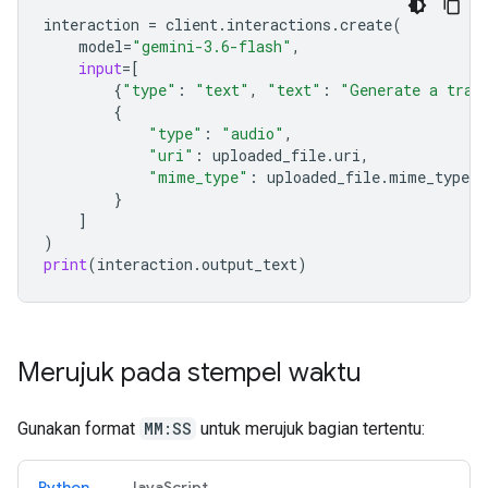
interaction
=
client
.
interactions
.
create
(
model
=
"gemini-3.6-flash"
,
input
=
[
{
"type"
:
"text"
,
"text"
:
"Generate a tran
{
"type"
:
"audio"
,
"uri"
:
uploaded_file
.
uri
,
"mime_type"
:
uploaded_file
.
mime_type
}
]
)
print
(
interaction
.
output_text
)
Merujuk pada stempel waktu
Gunakan format
MM:SS
untuk merujuk bagian tertentu:
Python
JavaScript