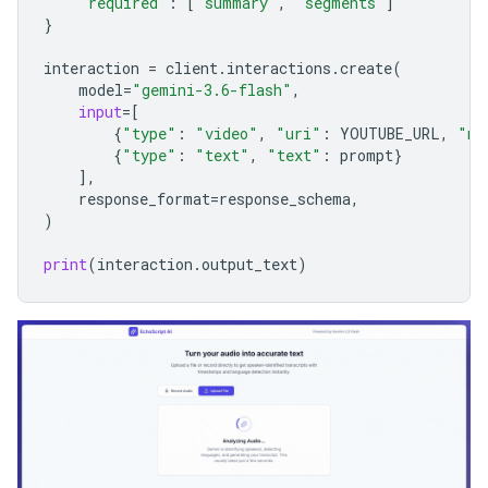
"required"
:
[
"summary"
,
"segments"
]
}
interaction
=
client
.
interactions
.
create
(
model
=
"gemini-3.6-flash"
,
input
=
[
{
"type"
:
"video"
,
"uri"
:
YOUTUBE_URL
,
"mi
{
"type"
:
"text"
,
"text"
:
prompt
}
],
response_format
=
response_schema
,
)
print
(
interaction
.
output_text
)