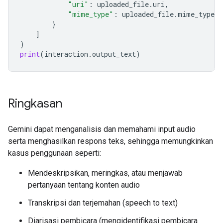
"uri"
:
uploaded_file
.
uri
,
"mime_type"
:
uploaded_file
.
mime_type
}
]
)
print
(
interaction
.
output_text
)
Ringkasan
Gemini dapat menganalisis dan memahami input audio
serta menghasilkan respons teks, sehingga memungkinkan
kasus penggunaan seperti:
Mendeskripsikan, meringkas, atau menjawab
pertanyaan tentang konten audio
Transkripsi dan terjemahan (speech to text)
Diarisasi pembicara (mengidentifikasi pembicara