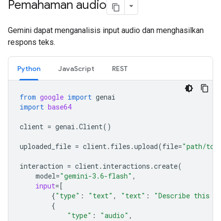
Pemahaman audio
Gemini dapat menganalisis input audio dan menghasilkan
respons teks.
Python
JavaScript
REST
from
google
import
genai
import
base64
client
=
genai
.
Client
()
uploaded_file
=
client
.
files
.
upload
(
file
=
"path/to/
interaction
=
client
.
interactions
.
create
(
model
=
"gemini-3.6-flash"
,
input
=
[
{
"type"
:
"text"
,
"text"
:
"Describe this a
{
"type"
:
"audio"
,