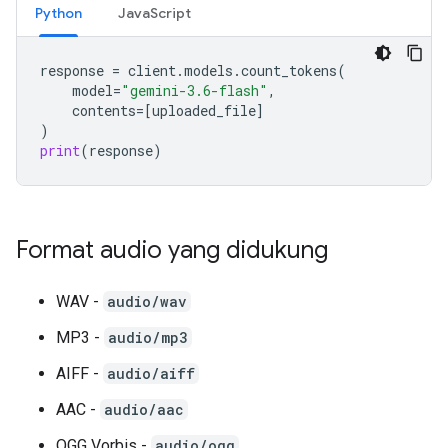
Python
JavaScript
response
=
client
.
models
.
count_tokens
(
model
=
"gemini-3.6-flash"
,
contents
=
[
uploaded_file
]
)
print
(
response
)
Format audio yang didukung
WAV -
audio/wav
MP3 -
audio/mp3
AIFF -
audio/aiff
AAC -
audio/aac
OGG Vorbis -
audio/ogg