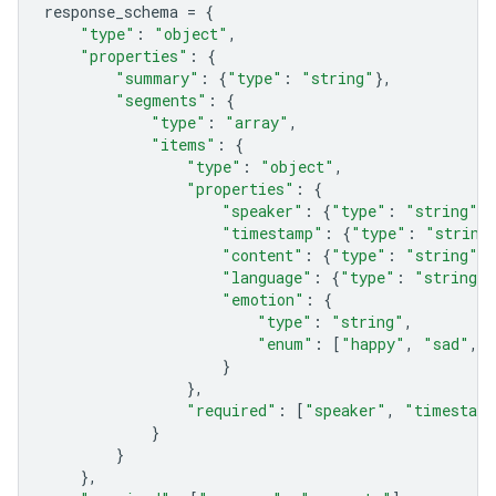
response_schema
=
{
"type"
:
"object"
,
"properties"
:
{
"summary"
:
{
"type"
:
"string"
},
"segments"
:
{
"type"
:
"array"
,
"items"
:
{
"type"
:
"object"
,
"properties"
:
{
"speaker"
:
{
"type"
:
"string"
},
"timestamp"
:
{
"type"
:
"string
"content"
:
{
"type"
:
"string"
},
"language"
:
{
"type"
:
"string"
}
"emotion"
:
{
"type"
:
"string"
,
"enum"
:
[
"happy"
,
"sad"
,
}
},
"required"
:
[
"speaker"
,
"timestam
}
}
},