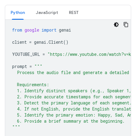
Python
JavaScript
REST
from
google
import
genai
client
=
genai
.
Client
()
YOUTUBE_URL
=
"https://www.youtube.com/watch?v=ku-
prompt
=
"""
  Process the audio file and generate a detailed t
  Requirements:
  1. Identify distinct speakers (e.g., Speaker 1, 
  2. Provide accurate timestamps for each segment 
  3. Detect the primary language of each segment.
  4. If not English, provide the English translatio
  5. Identify the primary emotion: Happy, Sad, Ang
  6. Provide a brief summary at the beginning.
"""