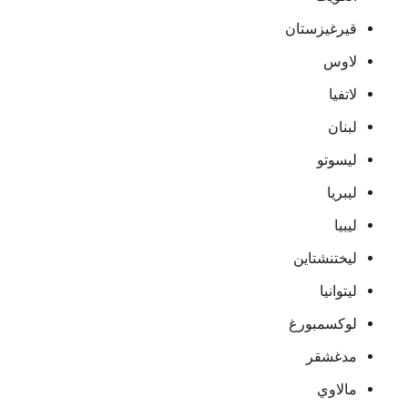
قيرغيزستان
لاوس
لاتفيا
لبنان
ليسوتو
ليبريا
ليبيا
ليختنشتاين
ليتوانيا
لوكسمبورغ
مدغشقر
مالاوي