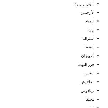
أنتيغوا وبربودا
الأرجنتين
أرمينيا
أروبا
أستراليا
النمسا
أذربيجان
جزر البهاما
البحرين
بنغلاديش
بربادوس
بلجيكا
بليز