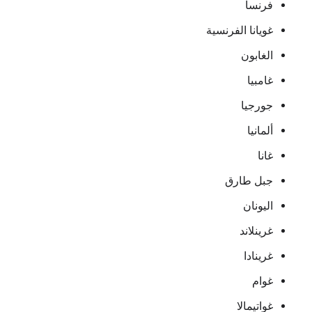
فرنسا
غويانا الفرنسية
الغابون
غامبيا
جورجيا
ألمانيا
غانا
جبل طارق
اليونان
غرينلاند
غرينادا
غوام
غواتيمالا