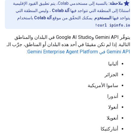
ملاحظة:
بالنسبة إلى مستخدمي Colab، يتم تطبيق القيود الإقليمية
استنادًا إلى المنطقة التي تتواجد فيها
آلة Colab
، وليس المنطقة التي
يتواجد فيها
المستخدِم
. يمكنك التحقّق من موقع
آلة Colab
باستخدام
!curl ipinfo.io
يتوفّر Gemini API وGoogle AI Studio في البلدان والمناطق
التالية. إذا لم تكن مقيمًا في أحد هذه البلدان أو المناطق، جرِّب الـ
Gemini API في Gemini Enterprise Agent Platform
:
ألبانيا
الجزائر
ساموا الأمريكية
أندورا
أنغولا
أنغويلا
أنتاركتيكا