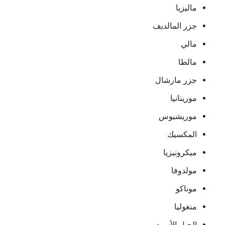
ماليزيا
جزر المالديف
مالي
مالطا
جزر مارشال
موريتانيا
موريشيوس
المكسيك
ميكرونيزيا
مولدوفا
موناكو
منغوليا
الجبل الأسود