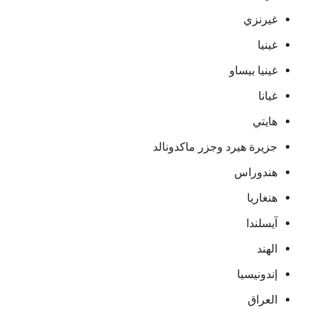
غيرنزي
غينيا
غينيا بيساو
غيانا
هايتي
جزيرة هيرد وجزر ماكدونالد
هندوراس
هنغاريا
آيسلندا
الهند
إندونيسيا
العراق