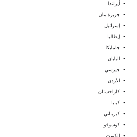
أيرلندا
جزيرة مان
إسرائيل
إيطاليا
جامايكا
اليابان
جيرسي
الأردن
كازاخستان
كينيا
كيريباتي
كوسوفو
الكويت