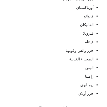
أوزباكستان
فانواتو
الفاتيكان
فنزويلا
فيتنام
جزر والس وفوتونا
الصحراء الغربية
اليمن
زامبيا
زيمبابوي
جزر أولان