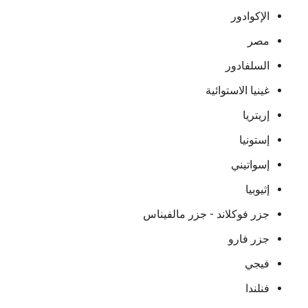
الإكوادور
مصر
السلفادور
غينيا الاستوائية
إريتريا
إستونيا
إسواتيني
إثيوبيا
جزر فوكلاند - جزر مالفيناس
جزر فارو
فيجي
فنلندا