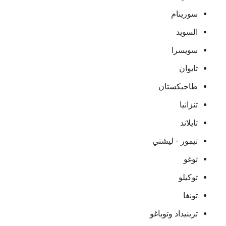
سورينام
السويد
سويسرا
تايوان
طاجيكستان
تنزانيا
تايلاند
تيمور - ليشتي
توغو
توكيلو
تونغا
ترينيداد وتوباغو