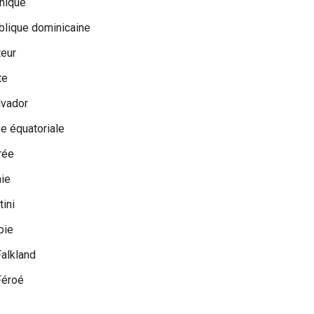
nique
lique dominicaine
teur
te
lvador
e équatoriale
rée
ie
ini
pie
Falkland
Féroé