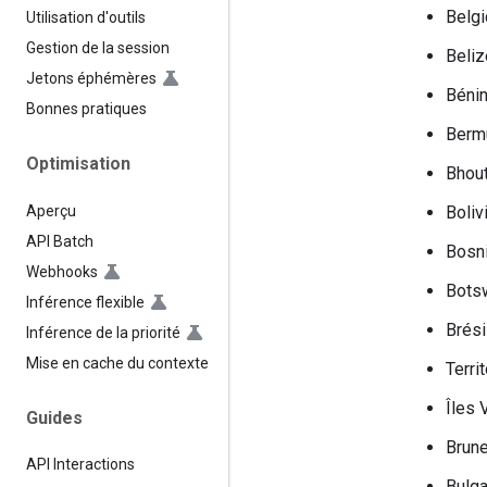
Belg
Utilisation d'outils
Gestion de la session
Beliz
Jetons éphémères
Béni
Bonnes pratiques
Berm
Optimisation
Bhou
Aperçu
Boliv
API Batch
Bosn
Webhooks
Bots
Inférence flexible
Brési
Inférence de la priorité
Mise en cache du contexte
Terri
Îles 
Guides
Brune
API Interactions
Bulga