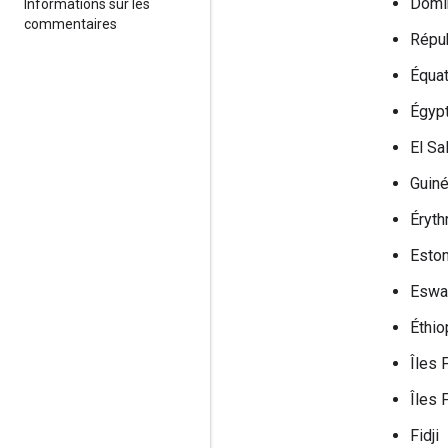
Domi
Informations sur les
commentaires
Répub
Équa
Égyp
El Sa
Guiné
Éryth
Eston
Eswat
Éthio
Îles 
Îles 
Fidji