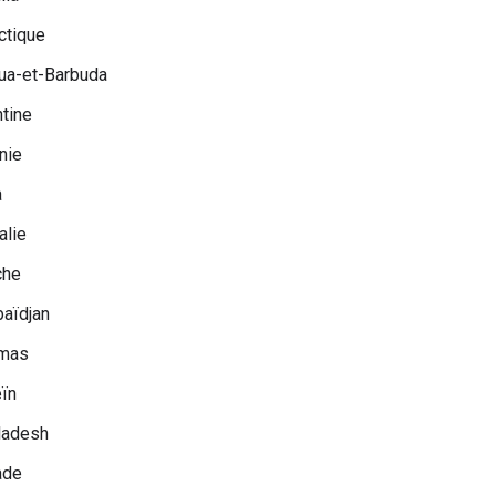
ctique
ua-et-Barbuda
tine
nie
a
alie
che
aïdjan
mas
ïn
ladesh
ade