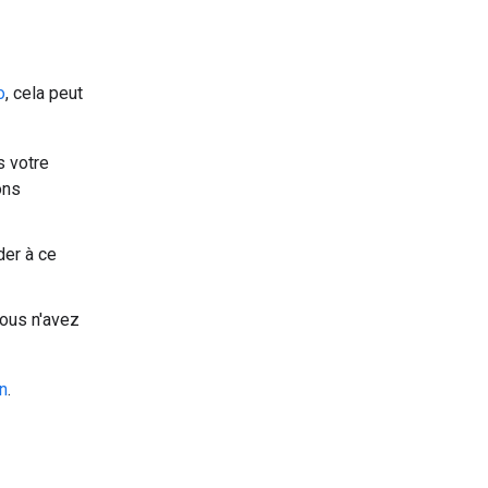
o
, cela peut
s votre
ons
der à ce
vous n'avez
on
.