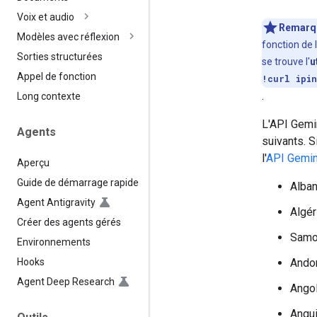
Voix et audio
Remarq
Modèles avec réflexion
fonction de l
Sorties structurées
se trouve l'
u
Appel de fonction
!curl ipin
.
Long contexte
L'API Gemin
Agents
suivants. S
l'
API Gemin
Aperçu
Guide de démarrage rapide
Alban
Agent Antigravity
Algér
Créer des agents gérés
Samo
Environnements
Hooks
Ando
Agent Deep Research
Ango
Angui