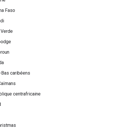
na Faso
di
 Verde
odge
roun
da
-Bas caribéens
 Caïmans
lique centrafricaine
d
hristmas