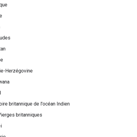
ique
e
n
udes
tan
ie
ie-Herzégovine
wana
l
toire britannique de l'océan Indien
Vierges britanniques
i
rie