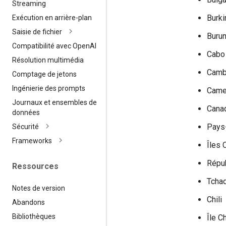
Streaming
Burki
Exécution en arrière-plan
Saisie de fichier
Burun
Compatibilité avec Open
AI
Cabo
Résolution multimédia
Camb
Comptage de jetons
Ingénierie des prompts
Came
Journaux et ensembles de
Cana
données
Pays
Sécurité
Frameworks
Îles
Répub
Ressources
Tcha
Notes de version
Chili
Abandons
Bibliothèques
Île C