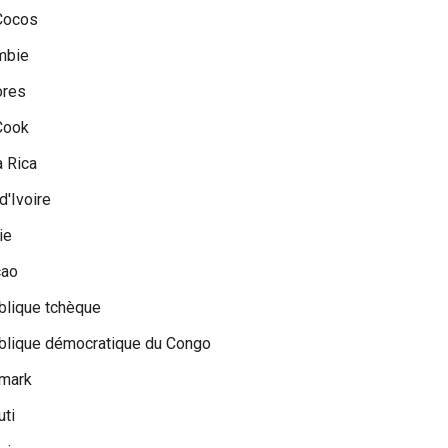
Cocos
mbie
res
Cook
 Rica
d'Ivoire
ie
çao
blique tchèque
blique démocratique du Congo
mark
uti