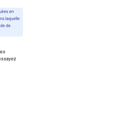
quées en
ans laquelle
ide de
res
 essayez