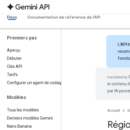
Docs
Documentation de référence de l'API
Premiers pas
L'
API I
Aperçu
recomm
foncti
Débuter
Clés API
Tarifs
Configurer un agent de codage
le contenu d
par IA peuve
Modèles
Tous les modèles
Accueil
G
Derniers modèles Gemini
Régio
Nano Banana