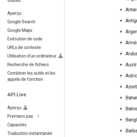
Outils
Antar
Aperçu
Antig
Google Search
Google Maps
Argen
Exécution de code
Armé
URLs de contexte
Arub
Utilisation d'un ordinateur
Austr
Recherche de fichiers
Combiner les outils et les
Autri
appels de fonction
Azerb
API Live
Baha
Aperçu
Bahre
Premiers pas
Bang
Capacités
Barb
Traduction instantanée