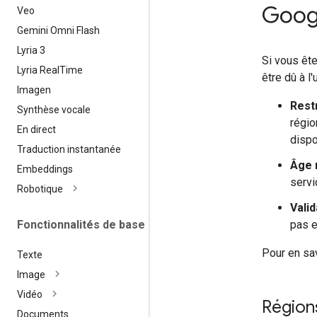
Googl
Veo
Gemini Omni Flash
Lyria 3
Si vous êt
Lyria Real
Time
être dû à l
Imagen
Rest
Synthèse vocale
régio
En direct
dispo
Traduction instantanée
Âge 
Embeddings
servi
Robotique
Vali
Fonctionnalités de base
pas 
Pour en sa
Texte
Image
Vidéo
Région
Documents