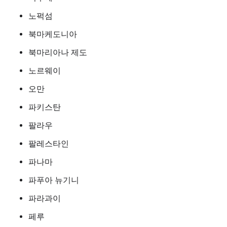
노퍽섬
북마케도니아
북마리아나 제도
노르웨이
오만
파키스탄
팔라우
팔레스타인
파나마
파푸아 뉴기니
파라과이
페루