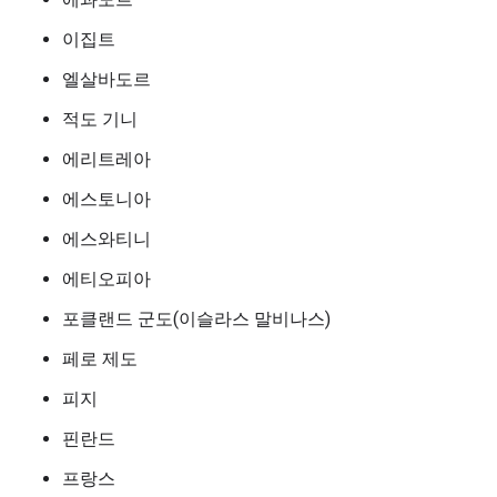
이집트
엘살바도르
적도 기니
에리트레아
에스토니아
에스와티니
에티오피아
포클랜드 군도(이슬라스 말비나스)
페로 제도
피지
핀란드
프랑스