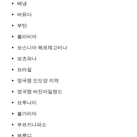
베냉
버뮤다
부탄
볼리비아
보스니아 헤르체고비나
보츠와나
브라질
영국령 인도양 지역
영국령 버진아일랜드
브루나이
불가리아
부르키나파소
부룬디