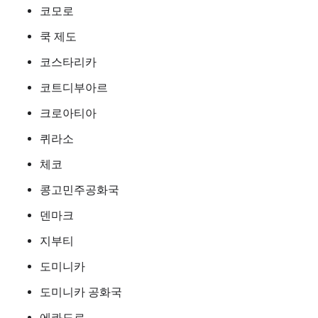
코모로
쿡 제도
코스타리카
코트디부아르
크로아티아
퀴라소
체코
콩고민주공화국
덴마크
지부티
도미니카
도미니카 공화국
에콰도르