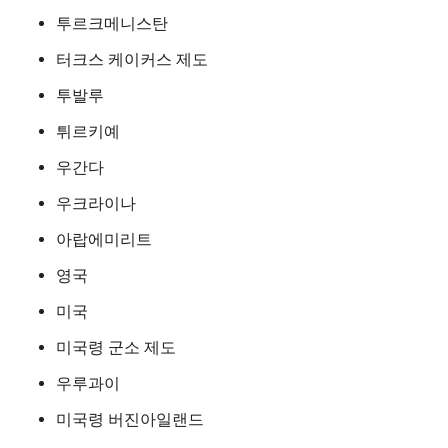
투르크메니스탄
터크스 케이커스 제도
투발루
튀르키예
우간다
우크라이나
아랍에미리트
영국
미국
미국령 군소 제도
우루과이
미국령 버진아일랜드