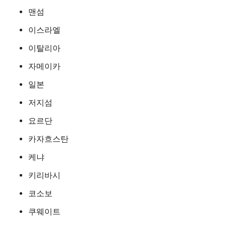
맨섬
이스라엘
이탈리아
자메이카
일본
저지섬
요르단
카자흐스탄
케냐
키리바시
코소보
쿠웨이트