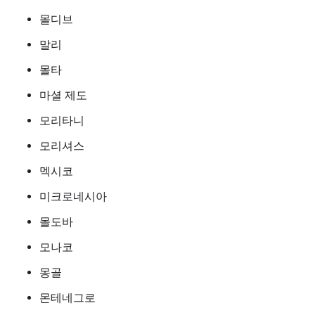
몰디브
말리
몰타
마셜 제도
모리타니
모리셔스
멕시코
미크로네시아
몰도바
모나코
몽골
몬테네그로