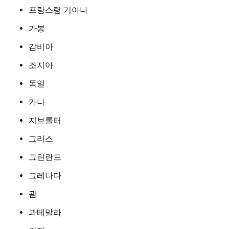
프랑스령 기아나
가봉
감비아
조지아
독일
가나
지브롤터
그리스
그린란드
그레나다
괌
과테말라