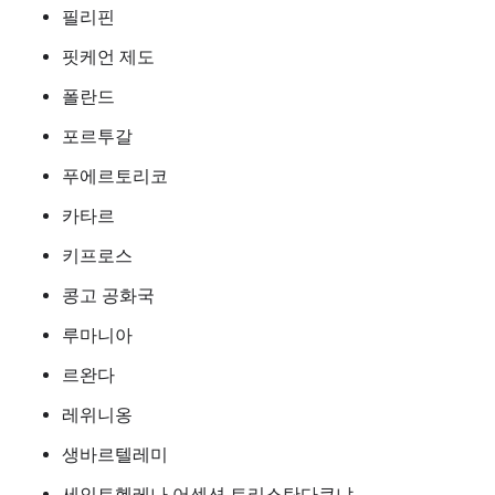
필리핀
핏케언 제도
폴란드
포르투갈
푸에르토리코
카타르
키프로스
콩고 공화국
루마니아
르완다
레위니옹
생바르텔레미
세인트헬레나 어센션 트리스탄다쿠냐