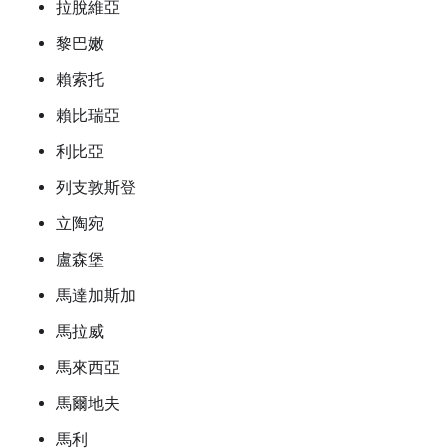
拉脫維亞
黎巴嫩
賴索托
賴比瑞亞
利比亞
列支敦斯登
立陶宛
盧森堡
馬達加斯加
馬拉威
馬來西亞
馬爾地夫
馬利