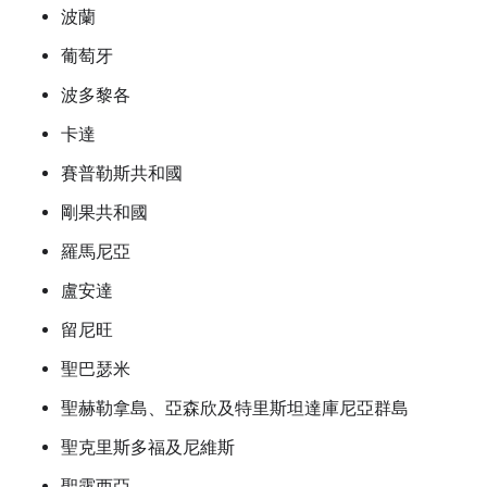
波蘭
葡萄牙
波多黎各
卡達
賽普勒斯共和國
剛果共和國
羅馬尼亞
盧安達
留尼旺
聖巴瑟米
聖赫勒拿島、亞森欣及特里斯坦達庫尼亞群島
聖克里斯多福及尼維斯
聖露西亞