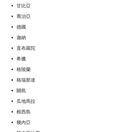
甘比亞
喬治亞
德國
迦納
直布羅陀
希臘
格陵蘭
格瑞那達
關島
瓜地馬拉
根西島
幾內亞