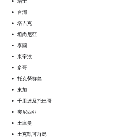
瑞士
台灣
塔吉克
坦尚尼亞
泰國
東帝汶
多哥
托克勞群島
東加
千里達及托巴哥
突尼西亞
土庫曼
土克凱可群島