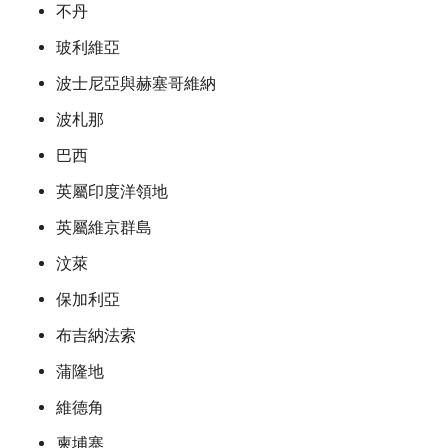
不丹
玻利維亞
波士尼亞與赫塞哥維納
波札那
巴西
英屬印度洋領地
英屬維京群島
汶萊
保加利亞
布吉納法索
蒲隆地
維德角
柬埔寨