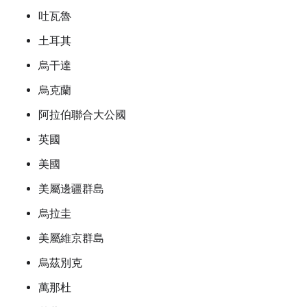
吐瓦魯
土耳其
烏干達
烏克蘭
阿拉伯聯合大公國
英國
美國
美屬邊疆群島
烏拉圭
美屬維京群島
烏茲別克
萬那杜