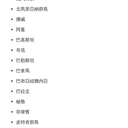
北馬里亞納群島
挪威
阿曼
巴基斯坦
帛琉
巴勒斯坦
巴拿馬
巴布亞紐幾內亞
巴拉圭
秘魯
菲律賓
皮特肯群島