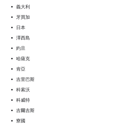
義大利
牙買加
日本
澤西島
約旦
哈薩克
肯亞
吉里巴斯
科索沃
科威特
吉爾吉斯
寮國