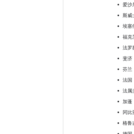
爱沙
斯威
埃塞
福克
法罗
斐济
芬兰
法国
法属
加蓬
冈比
格鲁
德国