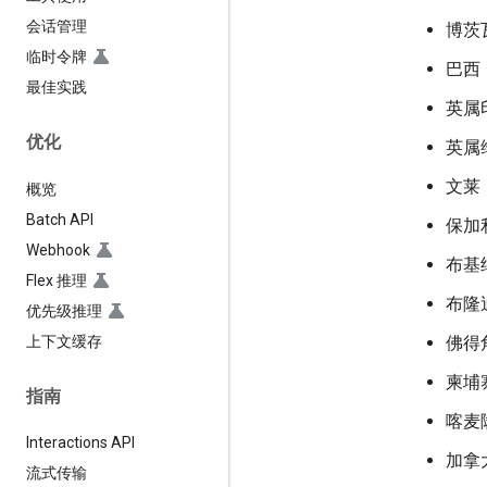
会话管理
博茨
临时令牌
巴西
最佳实践
英属
优化
英属
文莱
概览
Batch API
保加
Webhook
布基
Flex 推理
布隆
优先级推理
上下文缓存
佛得
柬埔
指南
喀麦
Interactions API
加拿
流式传输