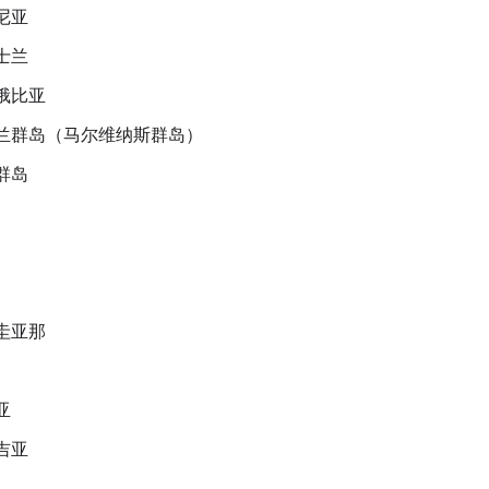
尼亚
士兰
俄比亚
兰群岛（马尔维纳斯群岛）
群岛
圭亚那
亚
吉亚