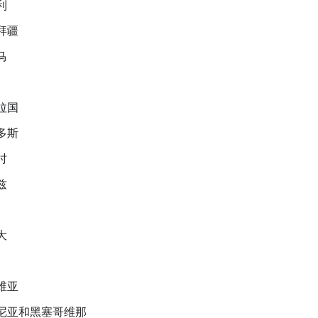
利
拜疆
马
拉国
多斯
时
兹
大
维亚
尼亚和黑塞哥维那