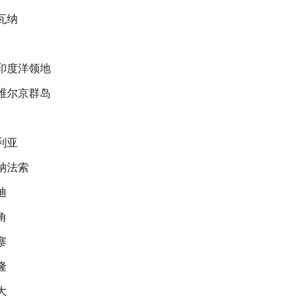
瓦纳
印度洋领地
维尔京群岛
利亚
纳法索
迪
角
寨
隆
大