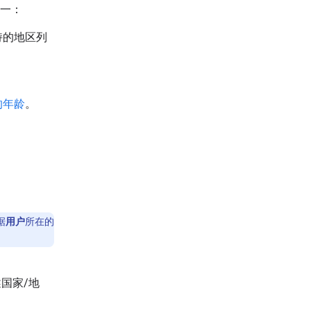
一：
支持的地区列
的年龄
。
据
用户
所在的
上述国家/地