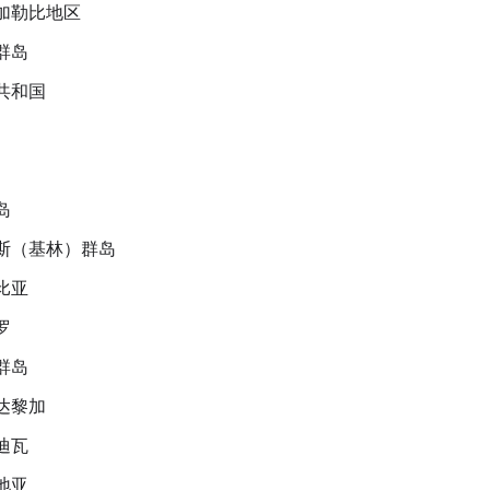
加勒比地区
群岛
共和国
岛
斯（基林）群岛
比亚
罗
群岛
达黎加
迪瓦
地亚