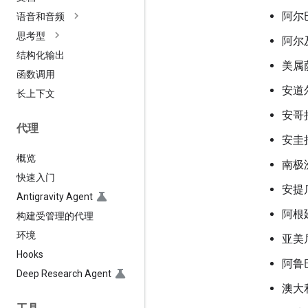
阿尔
语音和音频
思考型
阿尔
结构化输出
美属
函数调用
安道
长上下文
安哥
代理
安圭
概览
南极
快速入门
安提
Antigravity Agent
阿根
构建受管理的代理
环境
亚美
Hooks
阿鲁
Deep Research Agent
澳大