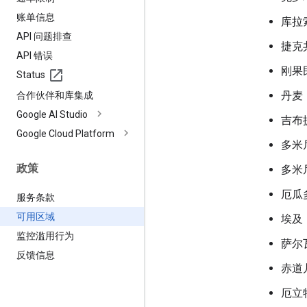
账单信息
库拉
API 问题排查
捷克
API 错误
刚果
Status
丹麦
合作伙伴和库集成
Google AI Studio
吉布
Google Cloud Platform
多米
政策
多米
厄瓜
服务条款
可用区域
埃及
监控滥用行为
萨尔
反馈信息
赤道
厄立