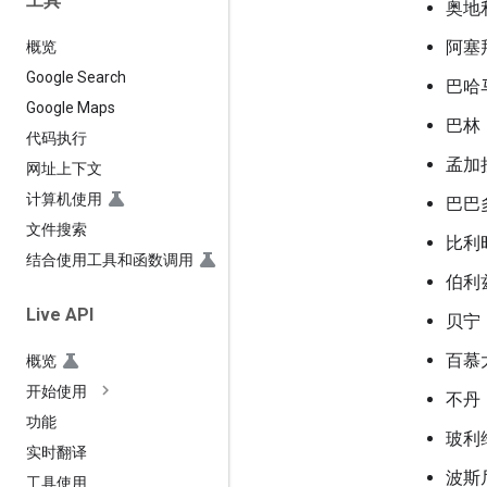
工具
奥地
阿塞
概览
Google Search
巴哈
Google Maps
巴林
代码执行
孟加
网址上下文
计算机使用
巴巴
文件搜索
比利
结合使用工具和函数调用
伯利
Live API
贝宁
百慕
概览
开始使用
不丹
功能
玻利
实时翻译
波斯
工具使用