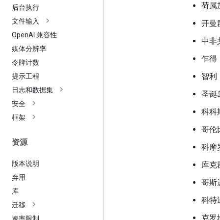
荷属
后台执行
文件输入
开曼
Open
AI 兼容性
中非
媒体分辨率
乍得
令牌计数
智利
提示工程
日志和数据集
圣诞
安全
科科
框架
哥伦
资源
科摩
版本说明
库克
弃用
哥斯
库
科特
迁移
克罗
速率限制