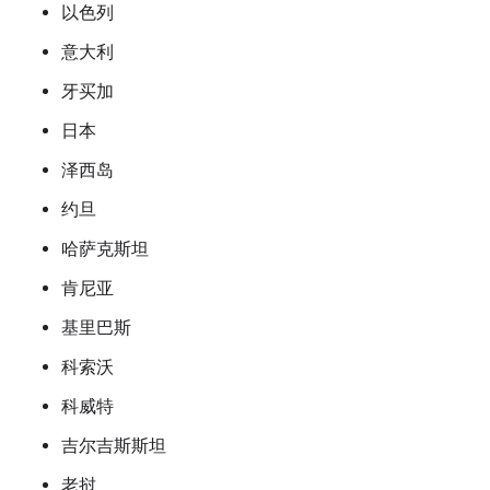
以色列
意大利
牙买加
日本
泽西岛
约旦
哈萨克斯坦
肯尼亚
基里巴斯
科索沃
科威特
吉尔吉斯斯坦
老挝