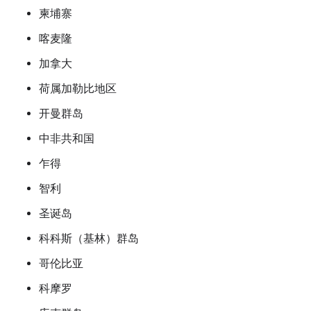
柬埔寨
喀麦隆
加拿大
荷属加勒比地区
开曼群岛
中非共和国
乍得
智利
圣诞岛
科科斯（基林）群岛
哥伦比亚
科摩罗