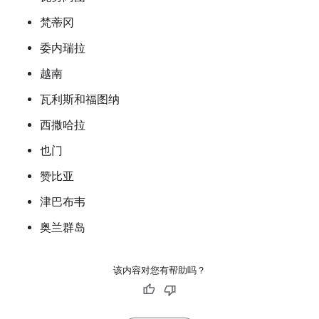
梵蒂冈
委内瑞拉
越南
瓦利斯和福图纳
西撒哈拉
也门
赞比亚
津巴布韦
奥兰群岛
该内容对您有帮助吗？