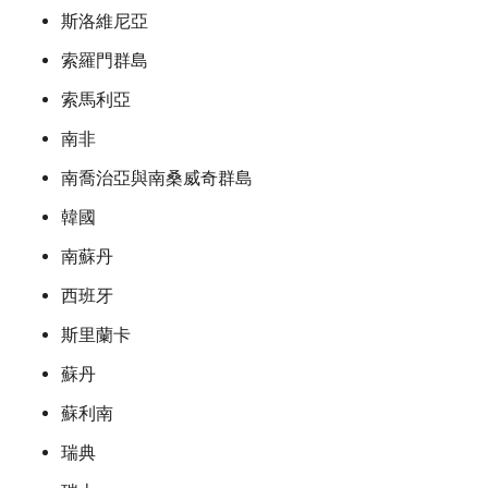
斯洛維尼亞
索羅門群島
索馬利亞
南非
南喬治亞與南桑威奇群島
韓國
南蘇丹
西班牙
斯里蘭卡
蘇丹
蘇利南
瑞典