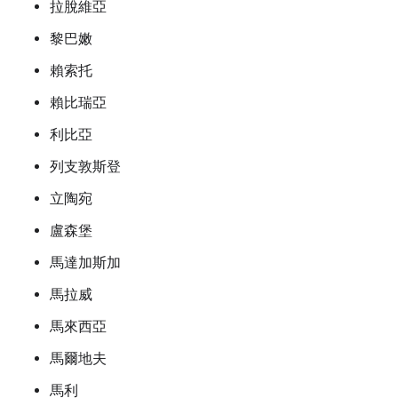
拉脫維亞
黎巴嫩
賴索托
賴比瑞亞
利比亞
列支敦斯登
立陶宛
盧森堡
馬達加斯加
馬拉威
馬來西亞
馬爾地夫
馬利