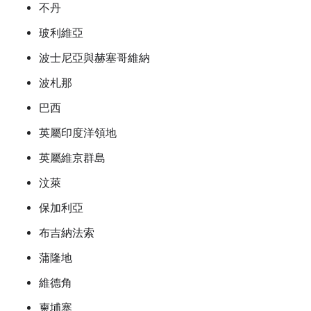
不丹
玻利維亞
波士尼亞與赫塞哥維納
波札那
巴西
英屬印度洋領地
英屬維京群島
汶萊
保加利亞
布吉納法索
蒲隆地
維德角
柬埔寨