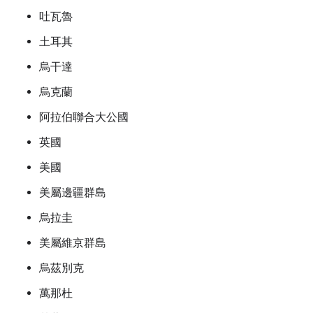
吐瓦魯
土耳其
烏干達
烏克蘭
阿拉伯聯合大公國
英國
美國
美屬邊疆群島
烏拉圭
美屬維京群島
烏茲別克
萬那杜