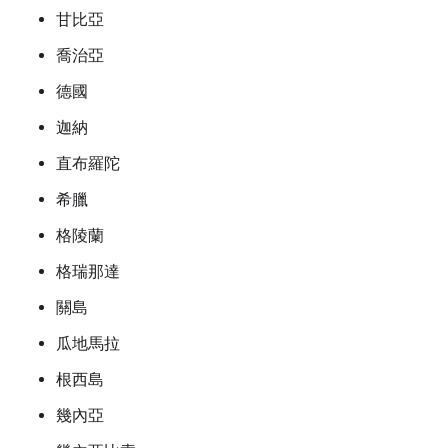
甘比亞
喬治亞
德國
迦納
直布羅陀
希臘
格陵蘭
格瑞那達
關島
瓜地馬拉
根西島
幾內亞