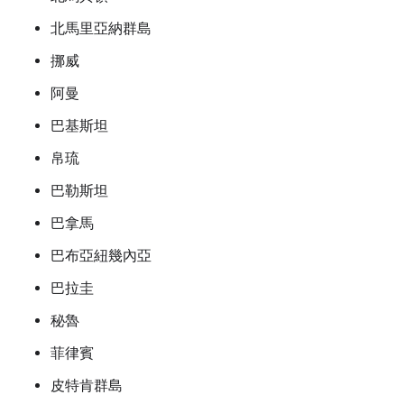
北馬里亞納群島
挪威
阿曼
巴基斯坦
帛琉
巴勒斯坦
巴拿馬
巴布亞紐幾內亞
巴拉圭
秘魯
菲律賓
皮特肯群島