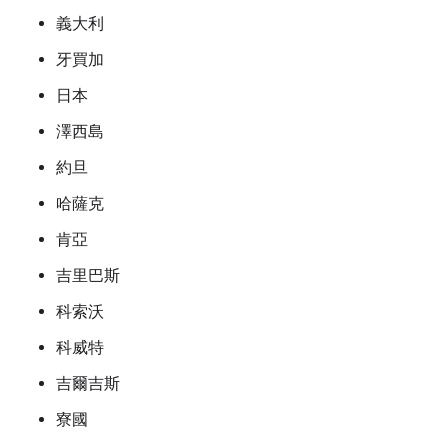
義大利
牙買加
日本
澤西島
約旦
哈薩克
肯亞
吉里巴斯
科索沃
科威特
吉爾吉斯
寮國