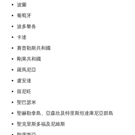
波蘭
葡萄牙
波多黎各
卡達
賽普勒斯共和國
剛果共和國
羅馬尼亞
盧安達
留尼旺
聖巴瑟米
聖赫勒拿島、亞森欣及特里斯坦達庫尼亞群島
聖克里斯多福及尼維斯
聖露西亞