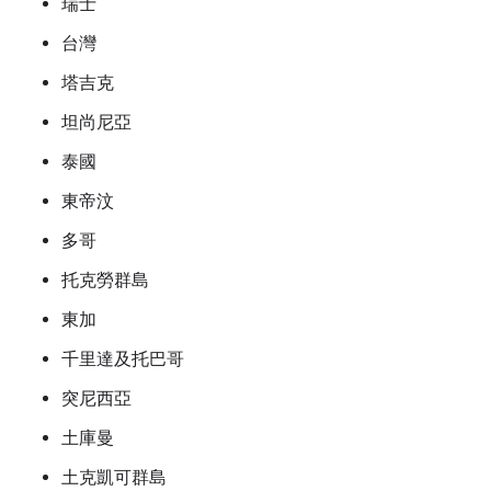
瑞士
台灣
塔吉克
坦尚尼亞
泰國
東帝汶
多哥
托克勞群島
東加
千里達及托巴哥
突尼西亞
土庫曼
土克凱可群島