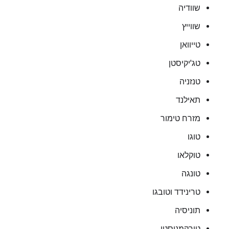
שוודיה
שווייץ
טייוואן
טג'יקיסטן
טנזניה
תאילנד
מזרח טימור
טוגו
טוקלאו
טונגה
טרינידד וטובגו
תוניסיה
טורקמניסטן