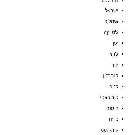
ישראל
איטליה
ג'מייקה
יפן
ג'רזי
ירדן
קזחסטן
קניה
קיריבאטי
קוסובו
כווית
קירגיזסטן