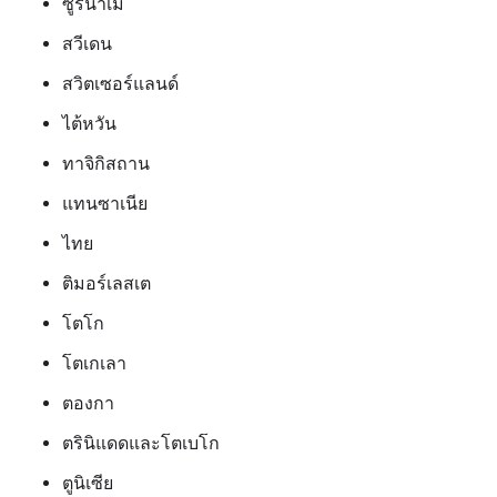
ซูรินาเม
สวีเดน
สวิตเซอร์แลนด์
ไต้หวัน
ทาจิกิสถาน
แทนซาเนีย
ไทย
ติมอร์เลสเต
โตโก
โตเกเลา
ตองกา
ตรินิแดดและโตเบโก
ตูนิเซีย