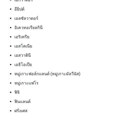
อียิปต์
เอลซัลวาดอร์
อิเควทอเรียลกินี
เอริเทรีย
เอสโตเนีย
เอสวาตินี
เอธิโอเปีย
หมู่เกาะฟอล์กแลนด์ (หมู่เกาะมัลวีนัส)
หมู่เกาะแฟโร
ฟิจิ
ฟินแลนด์
ฝรั่งเศส