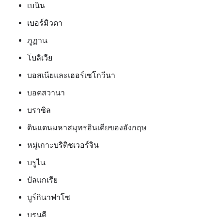
เบนิน
เบอร์มิวดา
ภูฏาน
โบลิเวีย
บอสเนียและเฮอร์เซโกวีนา
บอตสวานา
บราซิล
ดินแดนมหาสมุทรอินเดียของอังกฤษ
หมู่เกาะบริติชเวอร์จิน
บรูไน
บัลแกเรีย
บูร์กินาฟาโซ
บุรุนดี