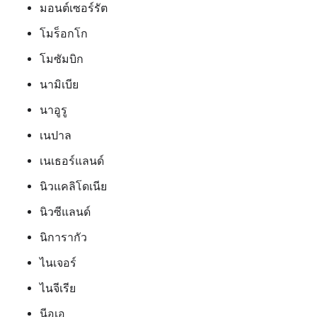
มอนต์เซอร์รัต
โมร็อกโก
โมซัมบิก
นามิเบีย
นาอูรู
เนปาล
เนเธอร์แลนด์
นิวแคลิโดเนีย
นิวซีแลนด์
นิการากัว
ไนเจอร์
ไนจีเรีย
นีอูเอ