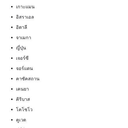
เกาะแมน
อิสราเอล
อิตาลี
จาเมกา
ญี่ปุ่น
เจอร์ซี
จอร์แดน
คาซัคสถาน
เคนยา
คิริบาส
โคโซโว
คูเวต