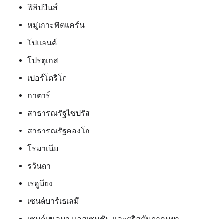
ฟิลิปปินส์
หมู่เกาะพิตแคร์น
โปแลนด์
โปรตุเกส
เปอร์โตริโก
กาตาร์
สาธารณรัฐไซปรัส
สาธารณรัฐคองโก
โรมาเนีย
รวันดา
เรอูนียง
เซนต์บาร์เธเลมี
เซนต์เฮเลนา แอสเซนชัน และตริสตันดากูนยา