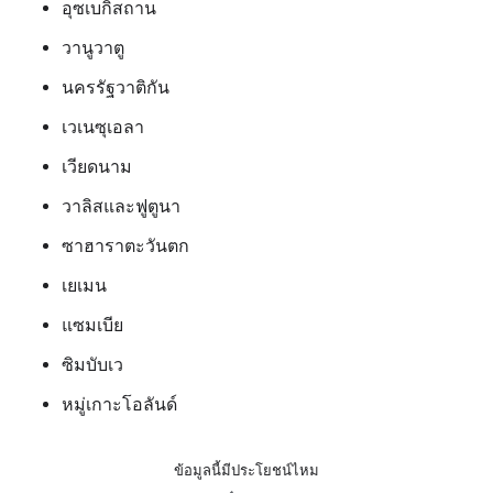
อุซเบกิสถาน
วานูวาตู
นครรัฐวาติกัน
เวเนซุเอลา
เวียดนาม
วาลิสและฟูตูนา
ซาฮาราตะวันตก
เยเมน
แซมเบีย
ซิมบับเว
หมู่เกาะโอลันด์
ข้อมูลนี้มีประโยชน์ไหม