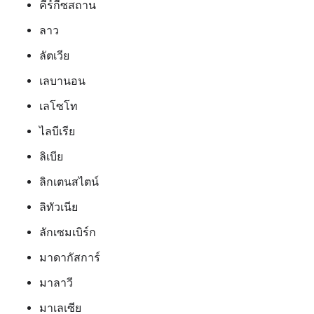
คีร์กีซสถาน
ลาว
ลัตเวีย
เลบานอน
เลโซโท
ไลบีเรีย
ลิเบีย
ลิกเตนสไตน์
ลิทัวเนีย
ลักเซมเบิร์ก
มาดากัสการ์
มาลาวี
มาเลเซีย