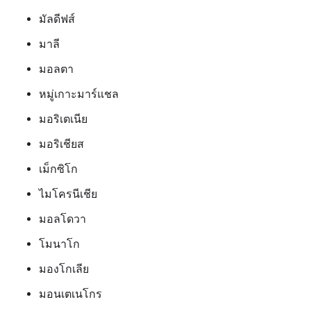
มัลดีฟส์
มาลี
มอลตา
หมู่เกาะมาร์แชล
มอริเตเนีย
มอริเชียส
เม็กซิโก
ไมโครนีเชีย
มอลโดวา
โมนาโก
มองโกเลีย
มอนเตเนโกร