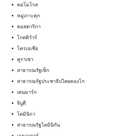
คอโมโรส
หมู่เกาะคุก
คอสตาริกา
โกตดิวัวร์
โครเอเชีย
คูราเซา
สาธารณรัฐเช็ก
สาธารณรัฐประชาธิปไตยคองโก
เดนมาร์ก
จิบูตี
โดมินิกา
สาธารณรัฐโดมินิกัน
เอกวาดอร์