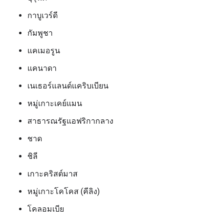
กาบูเวร์ดี
กัมพูชา
แคเมอรูน
แคนาดา
เนเธอร์แลนด์แคริบเบียน
หมู่เกาะเคย์แมน
สาธารณรัฐแอฟริกากลาง
ชาด
ชิลี
เกาะคริสต์มาส
หมู่เกาะโคโคส (คีลิง)
โคลอมเบีย