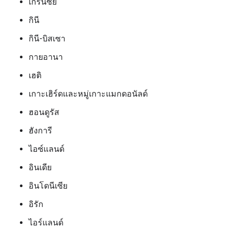
เกิร์นซีย์
กินี
กินี-บิสเซา
กายอานา
เฮติ
เกาะเฮิร์ดและหมู่เกาะแมกดอนัลด์
ฮอนดูรัส
ฮังการี
ไอซ์แลนด์
อินเดีย
อินโดนีเซีย
อิรัก
ไอร์แลนด์