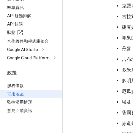
克羅
帳單資訊
API 疑難排解
古拉
API 錯誤
捷克
狀態
剛果
合作夥伴和程式庫整合
丹麥
Google AI Studio
Google Cloud Platform
吉布
多米
政策
多明
服務條款
厄瓜
可用地區
埃及
監控濫用情形
意見回饋資訊
薩爾
赤道