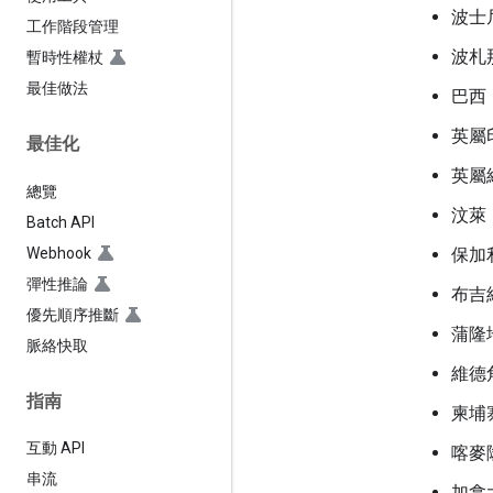
波士
工作階段管理
波札
暫時性權杖
最佳做法
巴西
英屬
最佳化
英屬
總覽
汶萊
Batch API
Webhook
保加
彈性推論
布吉
優先順序推斷
蒲隆
脈絡快取
維德
指南
柬埔
互動 API
喀麥
串流
加拿