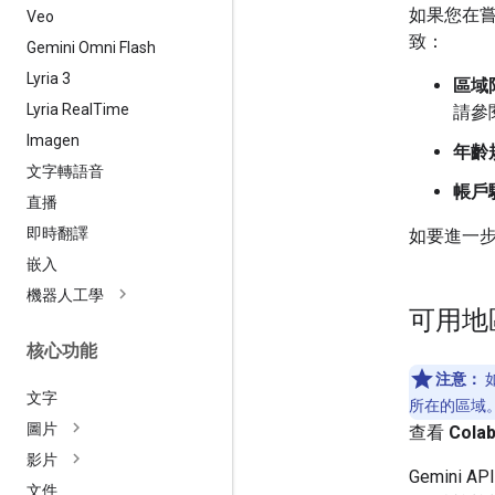
如果您在
Veo
致：
Gemini Omni Flash
Lyria 3
區域
Lyria Real
Time
請參
Imagen
年齡
文字轉語音
帳戶
直播
即時翻譯
如要進一
嵌入
機器人工學
可用地
核心功能
注意：
如
文字
所在的區域
圖片
查看
Col
影片
Gemini 
文件