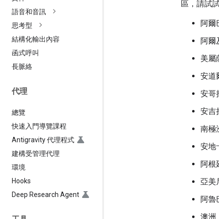
區，請試
語音和音訊
阿爾
思考型
結構化輸出內容
阿爾
函式呼叫
美屬
長脈絡
安道
代理
安哥
安吉
總覽
快速入門導覽課程
南極
Antigravity 代理程式
安地
建構受管理代理
阿根
環境
Hooks
亞美
Deep Research Agent
阿魯
澳洲