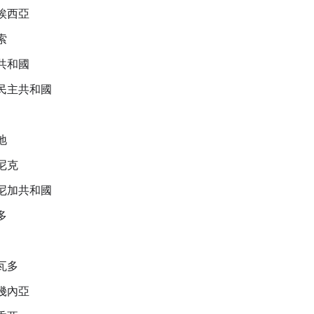
埃西亞
索
共和國
民主共和國
地
尼克
尼加共和國
多
瓦多
幾內亞