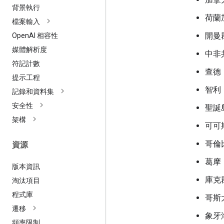
背景執行
荷蘭
檔案輸入
開曼
Open
AI 相容性
媒體解析度
中非
符記計數
查德
提示工程
智利
記錄和資料集
安全性
聖誕
架構
可可斯
哥倫
資源
葛摩
版本資訊
庫克
淘汰項目
程式庫
哥斯
遷移
象牙
頻率限制