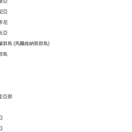
垂亞
尼亞
帝尼
比亞
蘭群島 (馬爾維納斯群島)
群島
圭亞那
亞
亞