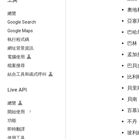
工具
奧地
總覽
亞塞
Google Search
Google Maps
巴哈
執行程式碼
巴林
網址背景資訊
孟加
電腦使用
巴貝
檔案搜尋
結合工具和函式呼叫
比利
貝里
Live API
貝南
總覽
百慕
開始使用
功能
不丹
即時翻譯
玻利
使用工具