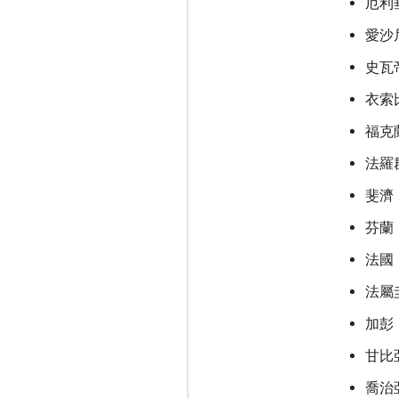
厄利
愛沙
史瓦
衣索
福克
法羅
斐濟
芬蘭
法國
法屬
加彭
甘比
喬治