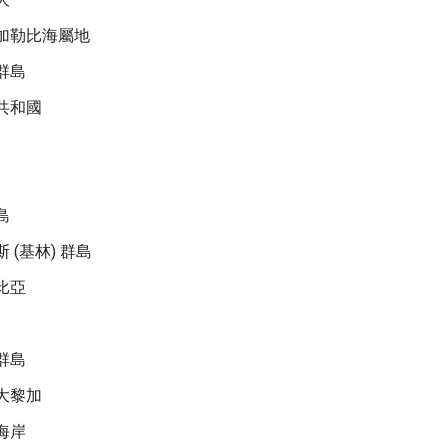
加勒比海屬地
群島
共和國
島
 (基林) 群島
比亞
群島
大黎加
海岸