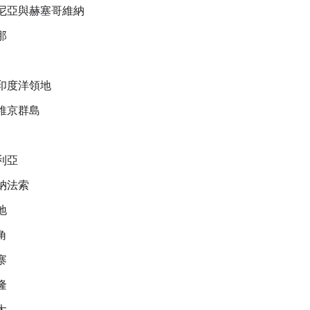
尼亞與赫塞哥維納
那
印度洋領地
維京群島
利亞
納法索
地
角
寨
隆
大