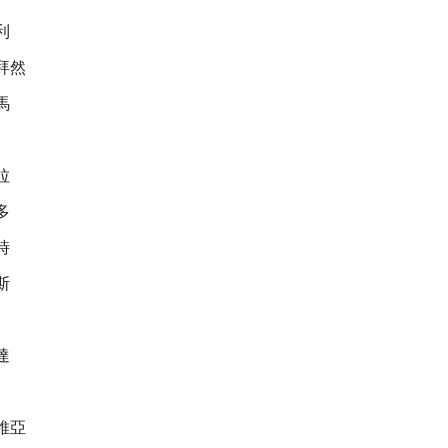
利
拜然
馬
拉
多
時
斯
達
維亞