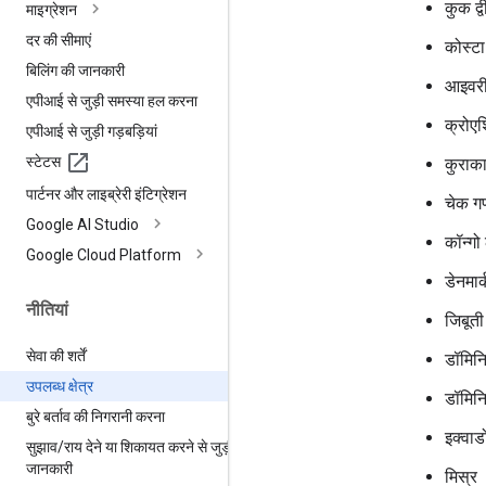
कुक द्
माइग्रेशन
दर की सीमाएं
कोस्टा
बिलिंग की जानकारी
आइवरी
एपीआई से जुड़ी समस्या हल करना
क्रोएश
एपीआई से जुड़ी गड़बड़ियां
स्टेटस
कुराक
पार्टनर और लाइब्रेरी इंटिग्रेशन
चेक ग
Google AI Studio
कॉन्गो
Google Cloud Platform
डेनमार्
नीतियां
जिबूती
सेवा की शर्तें
डॉमिन
उपलब्ध क्षेत्र
डॉमिन
बुरे बर्ताव की निगरानी करना
इक्वाड
सुझाव
/
राय देने या शिकायत करने से जुड़ी
जानकारी
मिस्र