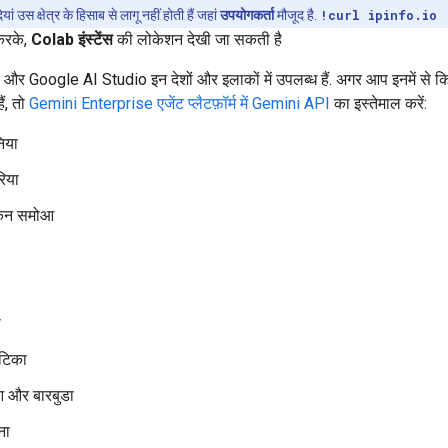
ियां उस क्षेत्र के हिसाब से लागू नहीं होती हैं जहां
उपयोगकर्ता
मौजूद है.
!curl ipinfo.io
करके,
Colab इंस्टेंस
की लोकेशन देखी जा सकती है
र Google AI Studio इन देशों और इलाकों में उपलब्ध हैं. अगर आप इनमें से क
ैं, तो
Gemini Enterprise एजेंट प्लैटफ़ॉर्म में Gemini API
का इस्तेमाल करें:
िया
िया
िकन समोआ
ा
कटिका
आ और बारबुडा
ीना