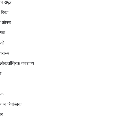
वीप समूह
 रिका
 कोस्ट
िया
ाओ
णराज्य
 लोकतांत्रिक गणराज्य
क
िक
िकन रिपब्लिक
ोर