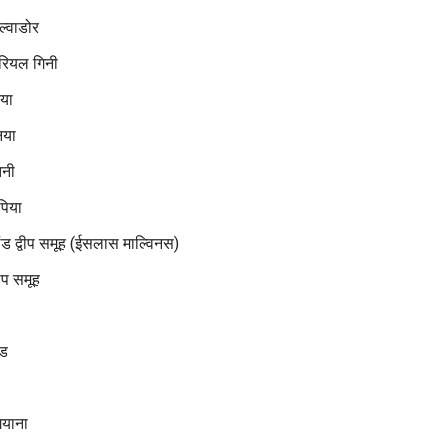
्वाडोर
ोरियल गिनी
िया
िया
िनी
पिया
ंड द्वीप समूह (ईसलास माल्विनस)
वीप समूह
ंड
गियाना