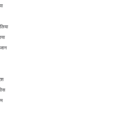
या
ेलिया
िया
ैजान
देश
डोस
यम