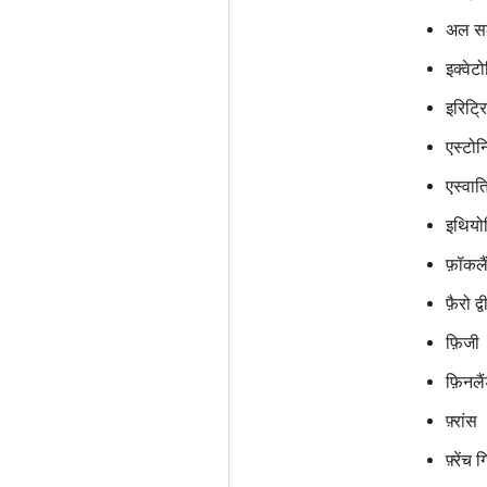
अल सल
इक्वेट
इरिट्र
एस्टोन
एस्वात
इथियो
फ़ॉकलै
फ़ैरो द्
फ़िजी
फ़िनलै
फ़्रांस
फ़्रेंच 