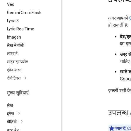
Veo
Gemini Omni Flash
अगर आपको
Lyria 3
हो सकती है:
Lyria Real
Time
देश/इल
Imagen
का इस्
लेख से बोली
लाइव है
उम्र से
चाहिए.
लाइव ट्रांसलेट
एंबेड करना
खाते की
रोबोटिक्स
Google
ज़रूरी शर्तों क
मुख्य सुविधाएं
लेख
उपलब्ध क्ष
इमेज
वीडियो
ध्यान दें:
Col
दस्तावेज़