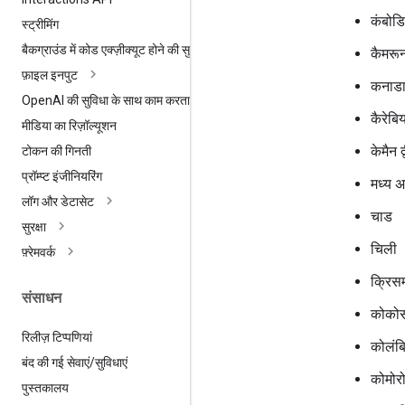
कंबोड
स्ट्रीमिंग
बैकग्राउंड में कोड एक्ज़ीक्यूट होने की सुविधा
कैमरू
फ़ाइल इनपुट
कनाड
Open
AI की सुविधा के साथ काम करता है
कैरेबि
मीडिया का रिज़ॉल्यूशन
केमैन द
टोकन की गिनती
प्रॉम्प्ट इंजीनियरिंग
मध्य अ
लॉग और डेटासेट
चाड
सुरक्षा
चिली
फ़्रेमवर्क
क्रिसम
संसाधन
कोकोस 
रिलीज़ टिप्पणियां
कोलंब
बंद की गई सेवाएं
/
सुविधाएं
कोमोर
पुस्तकालय