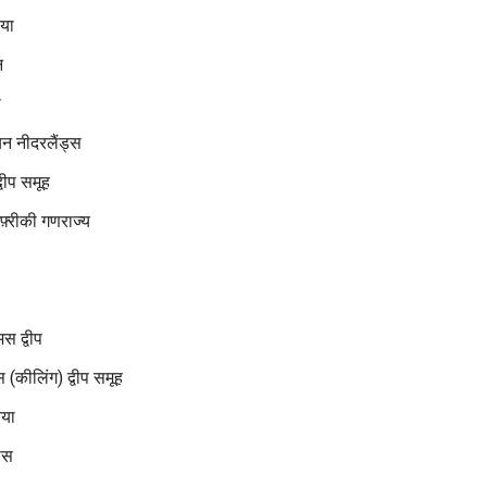
िया
न
ा
यन नीदरलैंड्स
्वीप समूह
फ़्रीकी गणराज्य
स द्वीप
(कीलिंग) द्वीप समूह
िया
ोस