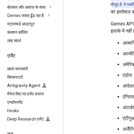
मौजूद है. ये पाबंद
बोलकर और आवाज़ के साथ
का इस्तेमाल 
Gemini जवाब ढूँढ रहा है
Gemini API औ
स्ट्रक्चर्ड आउटपुट
इलाके में नहीं ह
फ़ंक्शन कॉलिंग
लंबा संदर्भ
अल्बान
अल्जीर
एजेंट
अमेर
खास जानकारी
एंडोरा
क्विकस्टार्ट
Antigravity Agent
अंगोला
मैनेज किए गए एजेंट बनाना
एंग्विल
एनवॉयरमेंट
अंटार्
Hooks
एंटीगु
Deep Research एजेंट
अर्जेंट