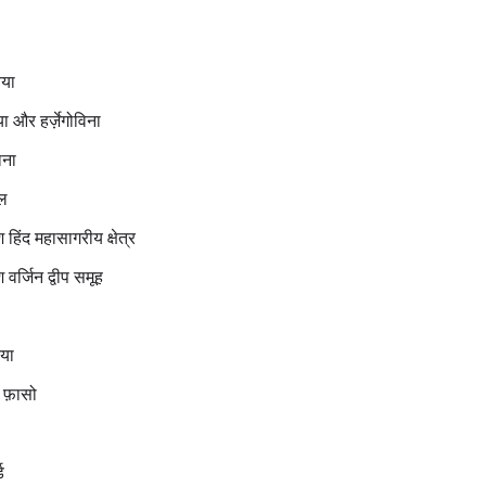
िया
या और हर्ज़ेगोविना
ाना
ील
श हिंद महासागरीय क्षेत्र
 वर्जिन द्वीप समूह
िया
ा फ़ासो
ड