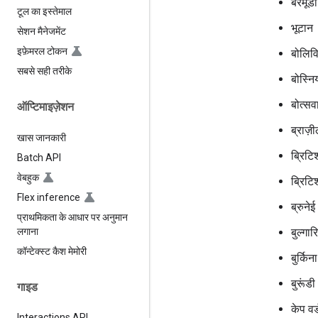
बरमूडा
टूल का इस्तेमाल
भूटान
सेशन मैनेजमेंट
इफ़ेमरल टोकन
बोलिव
सबसे सही तरीके
बोस्नि
बोत्सव
ऑप्टिमाइज़ेशन
ब्राज़
खास जानकारी
ब्रिटि
Batch API
वेबहुक
ब्रिटिश
Flex inference
ब्रुनेई
प्राथमिकता के आधार पर अनुमान
लगाना
बुल्गार
कॉन्टेक्स्ट कैश मेमोरी
बुर्किन
बुरूंडी
गाइड
केप वर्
Interactions API