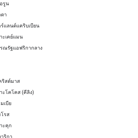
อรูน
าดา
ร์แลนด์แคริบเบียน
กาะเคย์แมน
รณรัฐแอฟริกากลาง
คริสต์มาส
กาะโคโคส (คีลิง)
มเบีย
มโรส
กาะคุก
าริกา