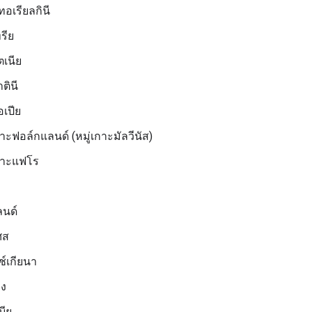
ทอเรียลกินี
ทรีย
ตเนีย
ตินี
อเปีย
กาะฟอล์กแลนด์ (หมู่เกาะมัลวีนัส)
เกาะแฟโร
ลนด์
เศส
์เกียนา
ง
บีย