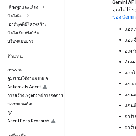
Gemini AP
เสียงพูดและเสียง
คุณไม่ได้อ
กำลังคิด
ของ Gemini
เอาต์พุตที่มีโครงสร้าง
แอลเ
กำลังเรียกฟังก์ชัน
แอลจี
บริบทแบบยาว
อเมริ
ตัวแทน
อันดอ
ภาพรวม
แองโ
คู่มือเริ่มใช้งานฉบับย่อ
แองก
Antigravity Agent
แอนต
การสร้าง Agent ที่มีการจัดการ
สภาพแวดล้อม
แอนต
ฮุก
อาร์เ
Agent Deep Research
อาร์เ