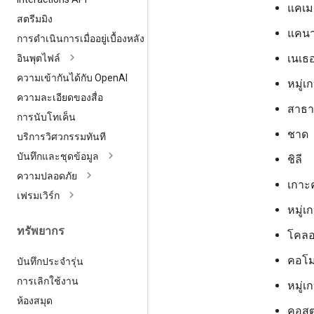
แคเม
สตรีมมิง
แคน
การดำเนินการเมื่ออยู่เบื้องหลัง
เนเธอ
อินพุตไฟล์
ความเข้ากันได้กับ Open
AI
หมู่เ
ความละเอียดของสื่อ
สาธา
การนับโทเค็น
ชาด
บริการวิศวกรรมทันที
บันทึกและชุดข้อมูล
ชิลี
ความปลอดภัย
เกาะ
เฟรมเวิร์ก
หมู่เ
ทรัพยากร
โคลอ
คอโ
บันทึกประจำรุ่น
การเลิกใช้งาน
หมู่เ
ห้องสมุด
คอสต