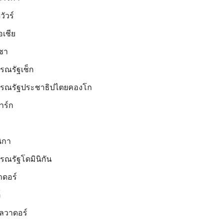
วัวร์
อเชีย
เซา
รณรัฐเช็ก
รณรัฐประชาธิปไตยคองโก
าร์ก
ิกา
รณรัฐโดมินิกัน
าดอร์
์
ัลวาดอร์