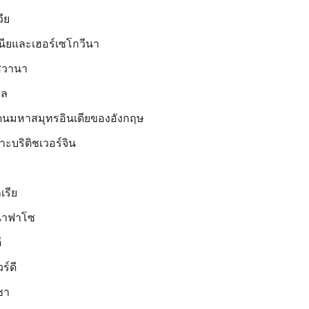
วีย
นียและเฮอร์เซโกวีนา
สวานา
ิล
ดนมหาสมุทรอินเดียของอังกฤษ
กาะบริติชเวอร์จิน
เรีย
ินาฟาโซ
ี
ร์ดี
ชา