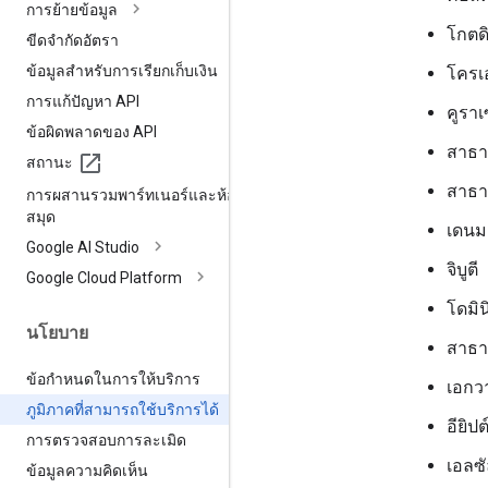
การย้ายข้อมูล
โกตดิ
ขีดจำกัดอัตรา
ข้อมูลสำหรับการเรียกเก็บเงิน
โครเ
การแก้ปัญหา API
คูรา
ข้อผิดพลาดของ API
สาธา
สถานะ
สาธา
การผสานรวมพาร์ทเนอร์และห้อง
สมุด
เดนม
Google AI Studio
จิบูตี
Google Cloud Platform
โดมิน
นโยบาย
สาธา
ข้อกำหนดในการให้บริการ
เอกว
ภูมิภาคที่สามารถใช้บริการได้
อียิปต
การตรวจสอบการละเมิด
เอลซ
ข้อมูลความคิดเห็น