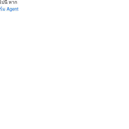
ปนี้ หาก
์ม Agent