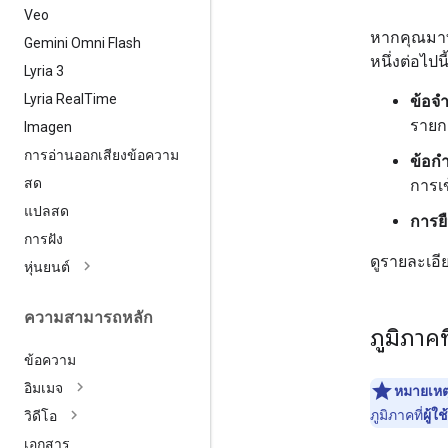
Veo
หากคุณมาท
Gemini Omni Flash
หนึ่งต่อไปนี
Lyria 3
Lyria Real
Time
ข้อจำ
รายกา
Imagen
การอ่านออกเสียงข้อความ
ข้อก
สด
การเข
แปลสด
การยื
การฝัง
ดูรายละเอี
หุ่นยนต์
ความสามารถหลัก
ภูมิภาคท
ข้อความ
อิมเมจ
หมายเหต
ภูมิภาคที่
ผู้ใช้
วิดีโอ
เอกสาร