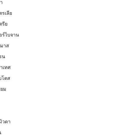
บา
ตรเลีย
ตรีย
อร์ไบจาน
ามาส
เรน
ลาเทศ
เบโดส
ียม
มิวดา
น