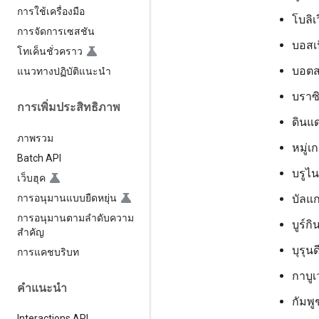
การใช้เครื่องมือ
โบลิเ
การจัดการเซสชัน
บอสเ
โทเค็นชั่วคราว
บอต
แนวทางปฏิบัติแนะนำ
บราซ
การเพิ่มประสิทธิภาพ
ดินแ
ภาพรวม
หมู่เ
Batch API
บรูไน
เว็บฮุค
การอนุมานแบบยืดหยุ่น
บัลแก
การอนุมานตามลำดับความ
บูร์ก
สำคัญ
บุรุนด
การแคชบริบท
กาบูเว
คำแนะนำ
กัมพู
Interactions API