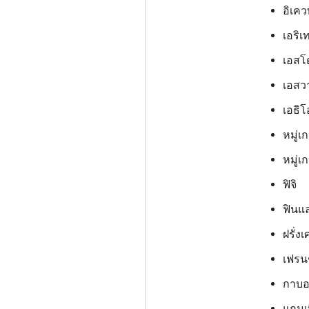
อิเคว
เอริเ
เอสโ
เอสวา
เอธิโ
หมู่เ
หมู่
ฟิจิ
ฟินแ
ฝรั่ง
เฟรนช
กาบอ
แกมเ