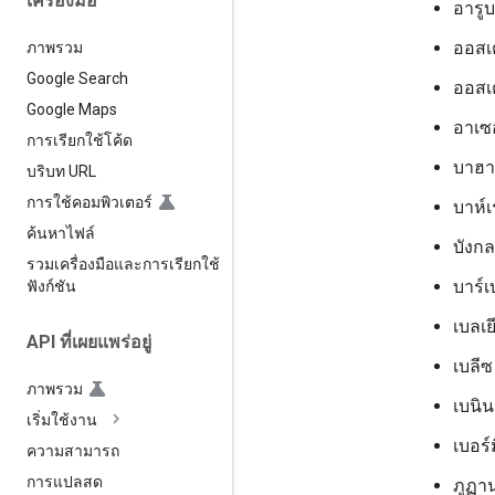
เครื่องมือ
อารู
ออสเ
ภาพรวม
Google Search
ออสเ
Google Maps
อาเซ
การเรียกใช้โค้ด
บาฮ
บริบท URL
การใช้คอมพิวเตอร์
บาห์
ค้นหาไฟล์
บังก
รวมเครื่องมือและการเรียกใช้
บาร์
ฟังก์ชัน
เบลเย
API ที่เผยแพร่อยู่
เบลีซ
ภาพรวม
เบนิน
เริ่มใช้งาน
เบอร์
ความสามารถ
การแปลสด
ภูฏา