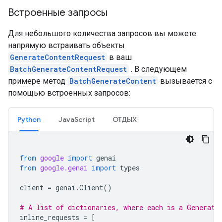
Встроенные запросы
Для небольшого количества запросов вы можете
напрямую встраивать объекты
GenerateContentRequest
в ваш
BatchGenerateContentRequest
. В следующем
примере метод
BatchGenerateContent
вызывается с
помощью встроенных запросов:
Python
JavaScript
ОТДЫХ
from
google
import
genai
from
google.genai
import
types
client
=
genai
.
Client
()
# A list of dictionaries, where each is a Generate
inline_requests
=
[