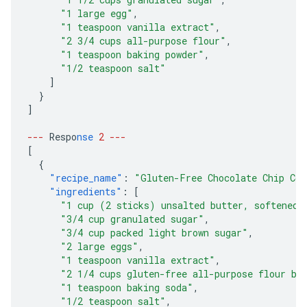
"1 large egg"
,
"1 teaspoon vanilla extract"
,
"2 3/4 cups all-purpose flour"
,
"1 teaspoon baking powder"
,
"1/2 teaspoon salt"
]
}
]
---
Respo
nse
2
---
[
{
"recipe_name"
:
"Gluten-Free Chocolate Chip Coo
"ingredients"
:
[
"1 cup (2 sticks) unsalted butter, softened"
"3/4 cup granulated sugar"
,
"3/4 cup packed light brown sugar"
,
"2 large eggs"
,
"1 teaspoon vanilla extract"
,
"2 1/4 cups gluten-free all-purpose flour bl
"1 teaspoon baking soda"
,
"1/2 teaspoon salt"
,