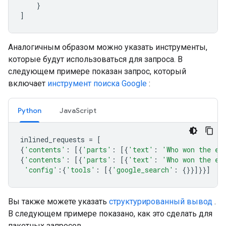
}
]
Аналогичным образом можно указать инструменты,
которые будут использоваться для запроса. В
следующем примере показан запрос, который
включает
инструмент поиска Google
:
Python
JavaScript
inlined_requests
=
[
{
'contents'
:
[{
'parts'
:
[{
'text'
:
'Who won the eu
{
'contents'
:
[{
'parts'
:
[{
'text'
:
'Who won the eu
'config'
:{
'tools'
:
[{
'google_search'
:
{}}]}}]
Вы также можете указать
структурированный вывод
.
В следующем примере показано, как это сделать для
пакетных запросов.