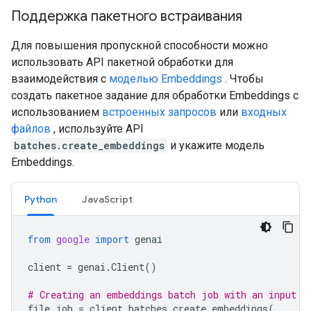
Поддержка пакетного встраивания
Для повышения пропускной способности можно
использовать API пакетной обработки для
взаимодействия с
моделью Embeddings
. Чтобы
создать пакетное задание для обработки Embeddings с
использованием
встроенных запросов
или
входных
файлов
, используйте API
batches.create_embeddings
и укажите модель
Embeddings.
Python
JavaScript
from
google
import
genai
client
=
genai
.
Client
()
# Creating an embeddings batch job with an input f
file_job
=
client
.
batches
.
create_embeddings
(