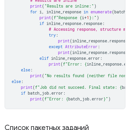
# Results are inline
print
(
"Results are inline:"
)
for
i
,
inline_response
in
enumerate
(
batch_
print
(
f
"Response 
{
i
+
1
}
:"
)
if
inline_response
.
response
:
# Accessing response, structure ma
try
:
print
(
inline_response
.
response
except
AttributeError
:
print
(
inline_response
.
response
elif
inline_response
.
error
:
print
(
f
"Error: 
{
inline_response
.
er
else
:
print
(
"No results found (neither file nor 
else
:
print
(
f
"Job did not succeed. Final state: 
{
bat
if
batch_job
.
error
:
print
(
f
"Error: 
{
batch_job
.
error
}
"
)
Список пакетных заданий