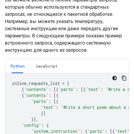
которые обычно используются в стандартных
запросах, не относящихся к пакетной обработке.
Например, вы можете указать температуру,
системные инструкции или даже передать другие
параметры. В следующем примере показан пример
встроенного запроса, содержащего системную
инструкцию для одного из запросов:
Python
JavaScript
inline_requests_list
=
[
{
'contents'
:
[{
'parts'
:
[{
'text'
:
'Write a sh
{
'contents'
:
[{
'parts'
:
[{
'text'
:
'Write a short poem about a ca
}]
}],
'config'
:
{
'system_instruction'
:
{
'parts'
:
[{
'text'
: