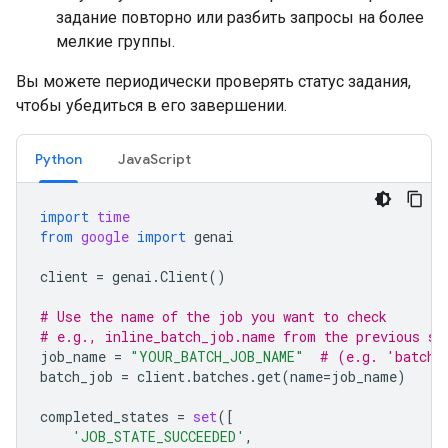
задание повторно или разбить запросы на более
мелкие группы.
Вы можете периодически проверять статус задания,
чтобы убедиться в его завершении.
Python
JavaScript
import
time
from
google
import
genai
client
=
genai
.
Client
()
# Use the name of the job you want to check
# e.g., inline_batch_job.name from the previous st
job_name
=
"YOUR_BATCH_JOB_NAME"
# (e.g. 'batche
batch_job
=
client
.
batches
.
get
(
name
=
job_name
)
completed_states
=
set
([
'JOB_STATE_SUCCEEDED'
,