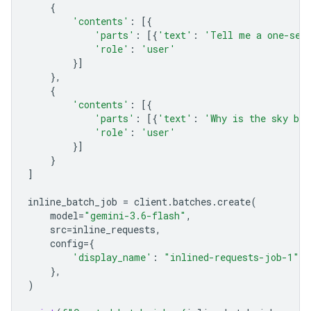
{
'contents'
:
[{
'parts'
:
[{
'text'
:
'Tell me a one-sen
'role'
:
'user'
}]
},
{
'contents'
:
[{
'parts'
:
[{
'text'
:
'Why is the sky bl
'role'
:
'user'
}]
}
]
inline_batch_job
=
client
.
batches
.
create
(
model
=
"gemini-3.6-flash"
,
src
=
inline_requests
,
config
=
{
'display_name'
:
"inlined-requests-job-1"
,
},
)