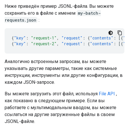
Ниже приведён пример JSONL-файла. Вы можете
сохранить его в файле с именем
my-batch-
requests.json
:
{
"key"
:
"request-1"
,
"request"
:
{
"contents"
:
[{
"p
{
"key"
:
"request-2"
,
"request"
:
{
"contents"
:
[{
"p
Аналогично встроенным запросам, вы можете
указывать другие параметры, такие как системные
инструкции, инструменты или другие конфигурации, в
каждом JSON-запросе.
Вы можете загрузить этот файл, используя
File API
,
как показано в следующем примере. Если вы
работаете с мультимодальным вводом, вы можете
ссылаться на другие загруженные файлы в своем
JSONL-файле.