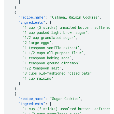
]
},
{
"recipe_name"
:
"Oatmeal Raisin Cookies"
,
"ingredients"
:
[
"1 cup (2 sticks) unsalted butter, softened"
"1 cup packed light brown sugar"
,
"1/2 cup granulated sugar"
,
"2 large eggs"
,
"1 teaspoon vanilla extract"
,
"1 1/2 cups all-purpose flour"
,
"1 teaspoon baking soda"
,
"1 teaspoon ground cinnamon"
,
"1/2 teaspoon salt"
,
"3 cups old-fashioned rolled oats"
,
"1 cup raisins"
]
},
{
"recipe_name"
:
"Sugar Cookies"
,
"ingredients"
:
[
"1 cup (2 sticks) unsalted butter, softened"
"1 1/2 cups granulated sugar"
,