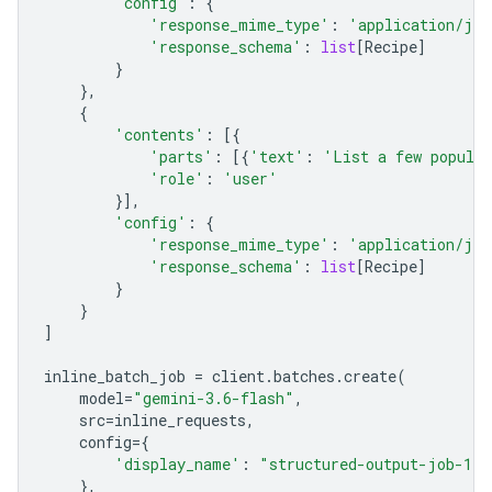
'config'
:
{
'response_mime_type'
:
'application/jso
'response_schema'
:
list
[
Recipe
]
}
},
{
'contents'
:
[{
'parts'
:
[{
'text'
:
'List a few popular
'role'
:
'user'
}],
'config'
:
{
'response_mime_type'
:
'application/jso
'response_schema'
:
list
[
Recipe
]
}
}
]
inline_batch_job
=
client
.
batches
.
create
(
model
=
"gemini-3.6-flash"
,
src
=
inline_requests
,
config
=
{
'display_name'
:
"structured-output-job-1"
},