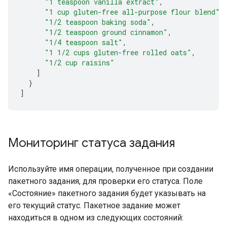
"1 teaspoon vanilla extract"
,
"1 cup gluten-free all-purpose flour blend"
,
"1/2 teaspoon baking soda"
,
"1/2 teaspoon ground cinnamon"
,
"1/4 teaspoon salt"
,
"1 1/2 cups gluten-free rolled oats"
,
"1/2 cup raisins"
]
}
]
Мониторинг статуса задания
Используйте имя операции, полученное при создании
пакетного задания, для проверки его статуса. Поле
«Состояние» пакетного задания будет указывать на
его текущий статус. Пакетное задание может
находиться в одном из следующих состояний: