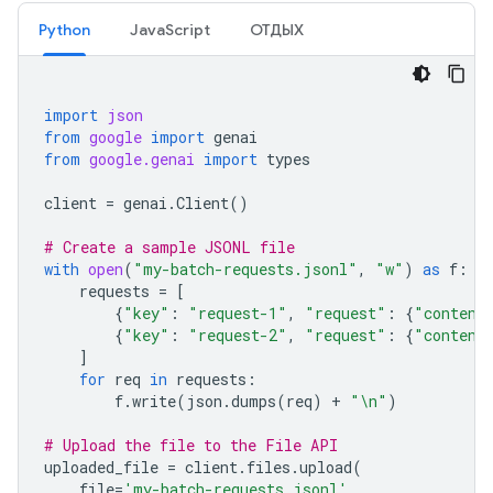
Python
JavaScript
ОТДЫХ
import
json
from
google
import
genai
from
google.genai
import
types
client
=
genai
.
Client
()
# Create a sample JSONL file
with
open
(
"my-batch-requests.jsonl"
,
"w"
)
as
f
:
requests
=
[
{
"key"
:
"request-1"
,
"request"
:
{
"content
{
"key"
:
"request-2"
,
"request"
:
{
"content
]
for
req
in
requests
:
f
.
write
(
json
.
dumps
(
req
)
+
"
\n
"
)
# Upload the file to the File API
uploaded_file
=
client
.
files
.
upload
(
file
=
'my-batch-requests.jsonl'
,