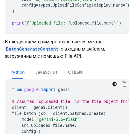
config
=
types
.
UploadFileConfig
(
display_name
=
'my
)
print
(
f
"Uploaded file: 
{
uploaded_file
.
name
}
"
)
В следующем примере вызывается метод
BatchGenerateContent
с входным файлом,
загруженным с помощью File API:
Python
JavaScript
ОТДЫХ
from
google
import
genai
# Assumes `uploaded_file` is the file object from 
client
=
genai
.
Client
()
file_batch_job
=
client
.
batches
.
create
(
model
=
"gemini-3.6-flash"
,
src
=
uploaded_file
.
name
,
config
=
{