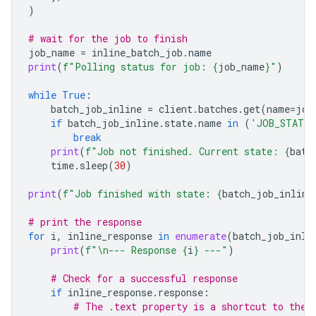
)
# wait for the job to finish
job_name
=
inline_batch_job
.
name
print
(
f
"Polling status for job: 
{
job_name
}
"
)
while
True
:
batch_job_inline
=
client
.
batches
.
get
(
name
=
job
if
batch_job_inline
.
state
.
name
in
(
'JOB_STATE_
break
print
(
f
"Job not finished. Current state: 
{
batc
time
.
sleep
(
30
)
print
(
f
"Job finished with state: 
{
batch_job_inline
# print the response
for
i
,
inline_response
in
enumerate
(
batch_job_inli
print
(
f
"
\n
--- Response 
{
i
}
 ---"
)
# Check for a successful response
if
inline_response
.
response
:
# The .text property is a shortcut to the 