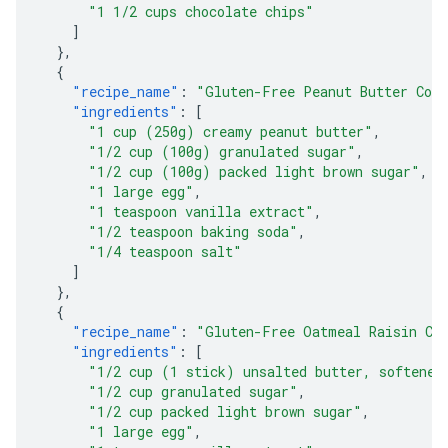
"1 1/2 cups chocolate chips"
]
},
{
"recipe_name"
:
"Gluten-Free Peanut Butter Coo
"ingredients"
:
[
"1 cup (250g) creamy peanut butter"
,
"1/2 cup (100g) granulated sugar"
,
"1/2 cup (100g) packed light brown sugar"
,
"1 large egg"
,
"1 teaspoon vanilla extract"
,
"1/2 teaspoon baking soda"
,
"1/4 teaspoon salt"
]
},
{
"recipe_name"
:
"Gluten-Free Oatmeal Raisin Co
"ingredients"
:
[
"1/2 cup (1 stick) unsalted butter, softened
"1/2 cup granulated sugar"
,
"1/2 cup packed light brown sugar"
,
"1 large egg"
,