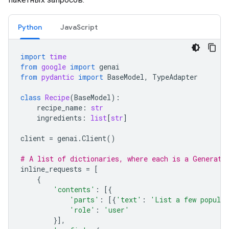
Python
JavaScript
import
time
from
google
import
genai
from
pydantic
import
BaseModel
,
TypeAdapter
class
Recipe
(
BaseModel
):
recipe_name
:
str
ingredients
:
list
[
str
]
client
=
genai
.
Client
()
# A list of dictionaries, where each is a Generate
inline_requests
=
[
{
'contents'
:
[{
'parts'
:
[{
'text'
:
'List a few popular
'role'
:
'user'
}],