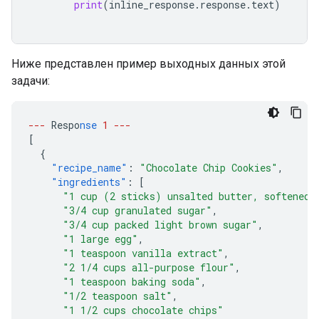
print
(
inline_response
.
response
.
text
)
Ниже представлен пример выходных данных этой
задачи:
---
Respo
nse
1
---
[
{
"recipe_name"
:
"Chocolate Chip Cookies"
,
"ingredients"
:
[
"1 cup (2 sticks) unsalted butter, softened"
"3/4 cup granulated sugar"
,
"3/4 cup packed light brown sugar"
,
"1 large egg"
,
"1 teaspoon vanilla extract"
,
"2 1/4 cups all-purpose flour"
,
"1 teaspoon baking soda"
,
"1/2 teaspoon salt"
,
"1 1/2 cups chocolate chips"