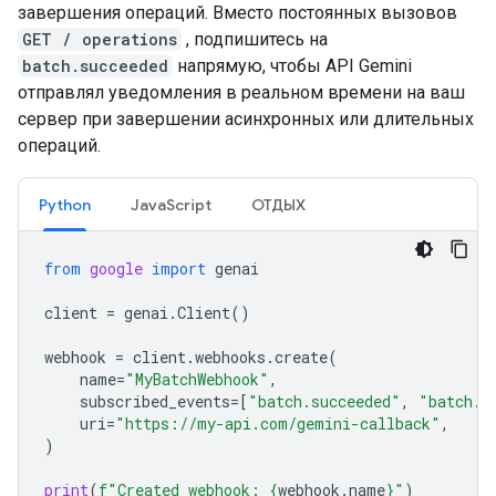
завершения операций. Вместо постоянных вызовов
GET / operations
, подпишитесь на
batch.succeeded
напрямую, чтобы API Gemini
отправлял уведомления в реальном времени на ваш
сервер при завершении асинхронных или длительных
операций.
Python
JavaScript
ОТДЫХ
from
google
import
genai
client
=
genai
.
Client
()
webhook
=
client
.
webhooks
.
create
(
name
=
"MyBatchWebhook"
,
subscribed_events
=
[
"batch.succeeded"
,
"batch.f
uri
=
"https://my-api.com/gemini-callback"
,
)
print
(
f
"Created webhook: 
{
webhook
.
name
}
"
)