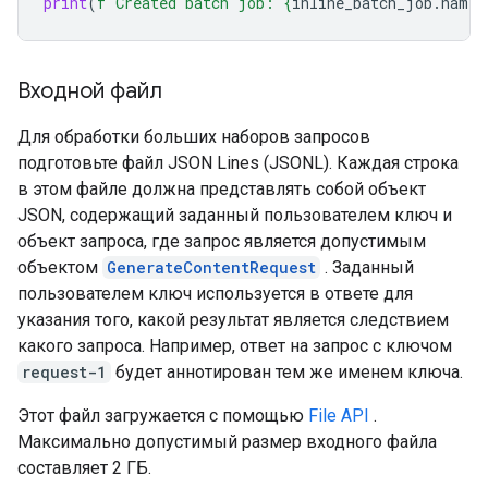
print
(
f
"Created batch job: 
{
inline_batch_job
.
name
}
Входной файл
Для обработки больших наборов запросов
подготовьте файл JSON Lines (JSONL). Каждая строка
в этом файле должна представлять собой объект
JSON, содержащий заданный пользователем ключ и
объект запроса, где запрос является допустимым
объектом
GenerateContentRequest
. Заданный
пользователем ключ используется в ответе для
указания того, какой результат является следствием
какого запроса. Например, ответ на запрос с ключом
request-1
будет аннотирован тем же именем ключа.
Этот файл загружается с помощью
File API
.
Максимально допустимый размер входного файла
составляет 2 ГБ.