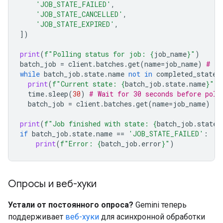
'JOB_STATE_FAILED'
,
'JOB_STATE_CANCELLED'
,
'JOB_STATE_EXPIRED'
,
])
print
(
f
"Polling status for job: 
{
job_name
}
"
)
batch_job
=
client
.
batches
.
get
(
name
=
job_name
)
# In
while
batch_job
.
state
.
name
not
in
completed_states
print
(
f
"Current state: 
{
batch_job
.
state
.
name
}
"
)
time
.
sleep
(
30
)
# Wait for 30 seconds before poll
batch_job
=
client
.
batches
.
get
(
name
=
job_name
)
print
(
f
"Job finished with state: 
{
batch_job
.
state
.
if
batch_job
.
state
.
name
==
'JOB_STATE_FAILED'
:
print
(
f
"Error: 
{
batch_job
.
error
}
"
)
Опросы и веб-хуки
Устали от постоянного опроса?
Gemini теперь
поддерживает
веб-хуки
для асинхронной обработки