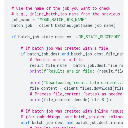
# Use the name of the job you want to check
# e.g., inline_batch_job.name from the previous st
job_name
=
"YOUR_BATCH_JOB_NAME"
batch_job
=
client
.
batches
.
get
(
name
=
job_name
)
if
batch_job
.
state
.
name
==
'JOB_STATE_SUCCEEDED'
:
# If batch job was created with a file
if
batch_job
.
dest
and
batch_job
.
dest
.
file_name
# Results are in a file
result_file_name
=
batch_job
.
dest
.
file_nam
print
(
f
"Results are in file: 
{
result_file_
print
(
"Downloading result file content..."
file_content
=
client
.
files
.
download
(
file
=
# Process file_content (bytes) as needed
print
(
file_content
.
decode
(
'utf-8'
))
# If batch job was created with inline request
# (for embeddings, use batch_job.dest.inlined_
elif
batch_job
.
dest
and
batch_job
.
dest
.
inlined