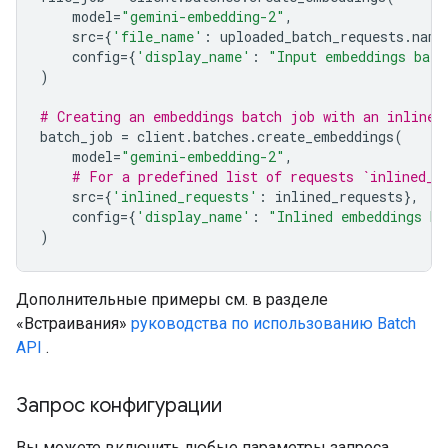
model
=
"gemini-embedding-2"
,
src
=
{
'file_name'
:
uploaded_batch_requests
.
name
config
=
{
'display_name'
:
"Input embeddings batc
)
# Creating an embeddings batch job with an inline 
batch_job
=
client
.
batches
.
create_embeddings
(
model
=
"gemini-embedding-2"
,
# For a predefined list of requests `inlined_r
src
=
{
'inlined_requests'
:
inlined_requests
},
config
=
{
'display_name'
:
"Inlined embeddings ba
)
Дополнительные примеры см. в разделе
«Встраивания»
руководства по использованию Batch
API
.
Запрос конфигурации
Вы можете включить любые параметры запроса,