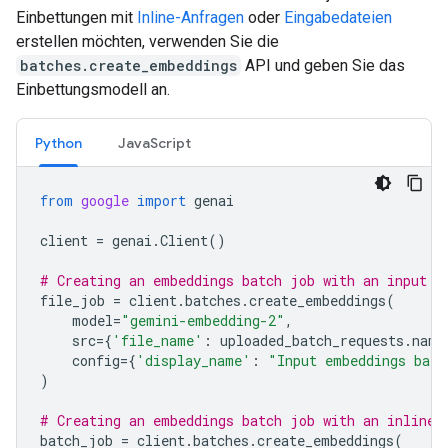
Einbettungen mit
Inline-Anfragen
oder
Eingabedateien
erstellen möchten, verwenden Sie die
batches.create_embeddings
API und geben Sie das
Einbettungsmodell an.
Python
JavaScript
from
google
import
genai
client
=
genai
.
Client
()
# Creating an embeddings batch job with an input f
file_job
=
client
.
batches
.
create_embeddings
(
model
=
"gemini-embedding-2"
,
src
=
{
'file_name'
:
uploaded_batch_requests
.
name
config
=
{
'display_name'
:
"Input embeddings batc
)
# Creating an embeddings batch job with an inline 
batch_job
=
client
.
batches
.
create_embeddings
(