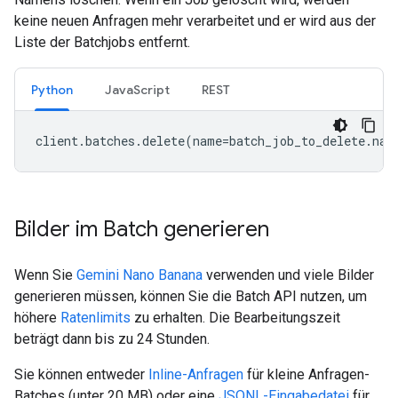
keine neuen Anfragen mehr verarbeitet und er wird aus der
Liste der Batchjobs entfernt.
Python
JavaScript
REST
client
.
batches
.
delete
(
name
=
batch_job_to_delete
.
nam
Bilder im Batch generieren
Wenn Sie
Gemini Nano Banana
verwenden und viele Bilder
generieren müssen, können Sie die Batch API nutzen, um
höhere
Ratenlimits
zu erhalten. Die Bearbeitungszeit
beträgt dann bis zu 24 Stunden.
Sie können entweder
Inline-Anfragen
für kleine Anfragen-
Batches (unter 20 MB) oder eine
JSONL-Eingabedatei
für