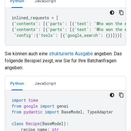
Python
JavaScript
inlined_requests
=
[
{
'contents'
:
[{
'parts'
:
[{
'text'
:
'Who won the eu
{
'contents'
:
[{
'parts'
:
[{
'text'
:
'Who won the eu
'config'
:{
'tools'
:
[{
'google_search'
:
{}}]}}]
Sie können auch eine
strukturierte Ausgabe
angeben. Das
folgende Beispiel zeigt, wie Sie für Ihre Batchanfragen
angeben.
Python
JavaScript
import
time
from
google
import
genai
from
pydantic
import
BaseModel
,
TypeAdapter
class
Recipe
(
BaseModel
):
recipe_name
:
str