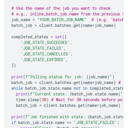
# Use the name of the job you want to check
# e.g., inline_batch_job.name from the previous st
job_name
=
"YOUR_BATCH_JOB_NAME"
# (e.g. 'batche
batch_job
=
client
.
batches
.
get
(
name
=
job_name
)
completed_states
=
set
([
'JOB_STATE_SUCCEEDED'
,
'JOB_STATE_FAILED'
,
'JOB_STATE_CANCELLED'
,
'JOB_STATE_EXPIRED'
,
])
print
(
f
"Polling status for job: 
{
job_name
}
"
)
batch_job
=
client
.
batches
.
get
(
name
=
job_name
)
# In
while
batch_job
.
state
.
name
not
in
completed_states
print
(
f
"Current state: 
{
batch_job
.
state
.
name
}
"
)
time
.
sleep
(
30
)
# Wait for 30 seconds before poll
batch_job
=
client
.
batches
.
get
(
name
=
job_name
)
print
(
f
"Job finished with state: 
{
batch_job
.
state
.
if
batch_job
.
state
.
name
==
'JOB_STATE_FAILED'
: