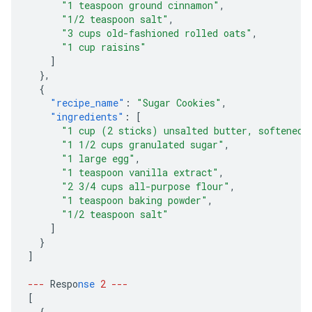
"1 teaspoon ground cinnamon"
,
"1/2 teaspoon salt"
,
"3 cups old-fashioned rolled oats"
,
"1 cup raisins"
]
},
{
"recipe_name"
:
"Sugar Cookies"
,
"ingredients"
:
[
"1 cup (2 sticks) unsalted butter, softened"
"1 1/2 cups granulated sugar"
,
"1 large egg"
,
"1 teaspoon vanilla extract"
,
"2 3/4 cups all-purpose flour"
,
"1 teaspoon baking powder"
,
"1/2 teaspoon salt"
]
}
]
---
Respo
nse
2
---
[
{