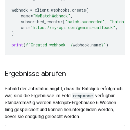
webhook
=
client
.
webhooks
.
create
(
name
=
"MyBatchWebhook"
,
subscribed_events
=
[
"batch.succeeded"
,
"batch.f
uri
=
"https://my-api.com/gemini-callback"
,
)
print
(
f
"Created webhook: 
{
webhook
.
name
}
"
)
Ergebnisse abrufen
Sobald der Jobstatus angibt, dass Ihr Batchjob erfolgreich
war, sind die Ergebnisse im Feld
response
verfügbar.
Standardmäßig werden Batchjob-Ergebnisse 6 Wochen
lang gespeichert und können heruntergeladen werden,
bevor sie endgültig gelöscht werden.