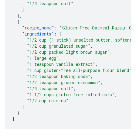
"1/4 teaspoon salt"
]
},
{
"recipe_name"
:
"Gluten-Free Oatmeal Raisin Co
"ingredients"
:
[
"1/2 cup (1 stick) unsalted butter, softened
"1/2 cup granulated sugar"
,
"1/2 cup packed light brown sugar"
,
"1 large egg"
,
"1 teaspoon vanilla extract"
,
"1 cup gluten-free all-purpose flour blend"
,
"1/2 teaspoon baking soda"
,
"1/2 teaspoon ground cinnamon"
,
"1/4 teaspoon salt"
,
"1 1/2 cups gluten-free rolled oats"
,
"1/2 cup raisins"
]
}
]