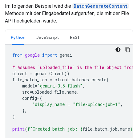
Im folgenden Beispiel wird die
BatchGenerateContent
Methode mit der Eingabedatei aufgerufen, die mit der File
API hochgeladen wurde:
Python
JavaScript
REST
from
google
import
genai
# Assumes `uploaded_file` is the file object from 
client
=
genai
.
Client
()
file_batch_job
=
client
.
batches
.
create
(
model
=
"gemini-3.5-flash"
,
src
=
uploaded_file
.
name
,
config
=
{
'display_name'
:
"file-upload-job-1"
,
},
)
print
(
f
"Created batch job: 
{
file_batch_job
.
name
}
"
)