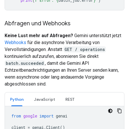
print
(
f
"Error: 
{
batch_job
.
error
}
"
)
Abfragen und Webhooks
Keine Lust mehr auf Abfragen?
Gemini unterstützt jetzt
Webhooks
für die asynchrone Verarbeitung von
Vervollständigungen. Anstatt
GET / operations
kontinuierlich aufzurufen, abonnieren Sie direkt
batch.succeeded
, damit die Gemini API
Echtzeitbenachrichtigungen an Ihren Server senden kann,
wenn asynchrone oder lang andauernde Vorgänge
abgeschlossen sind.
Python
JavaScript
REST
from
google
import
genai
client
=
genai
.
Client
()