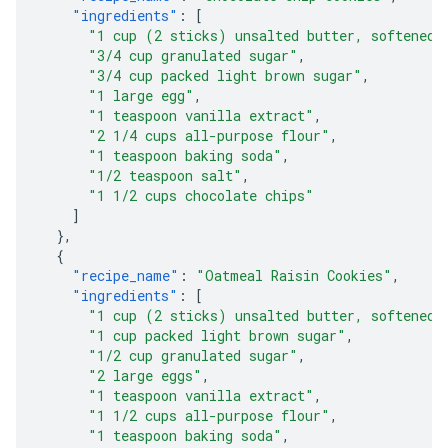
"ingredients"
:
[
"1 cup (2 sticks) unsalted butter, softened"
"3/4 cup granulated sugar"
,
"3/4 cup packed light brown sugar"
,
"1 large egg"
,
"1 teaspoon vanilla extract"
,
"2 1/4 cups all-purpose flour"
,
"1 teaspoon baking soda"
,
"1/2 teaspoon salt"
,
"1 1/2 cups chocolate chips"
]
},
{
"recipe_name"
:
"Oatmeal Raisin Cookies"
,
"ingredients"
:
[
"1 cup (2 sticks) unsalted butter, softened"
"1 cup packed light brown sugar"
,
"1/2 cup granulated sugar"
,
"2 large eggs"
,
"1 teaspoon vanilla extract"
,
"1 1/2 cups all-purpose flour"
,
"1 teaspoon baking soda"
,