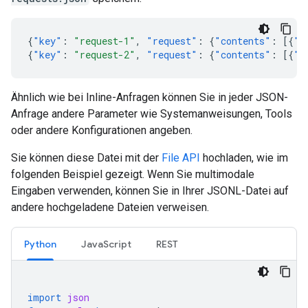
{
"key"
:
"request-1"
,
"request"
:
{
"contents"
:
[{
"p
{
"key"
:
"request-2"
,
"request"
:
{
"contents"
:
[{
"p
Ähnlich wie bei Inline-Anfragen können Sie in jeder JSON-
Anfrage andere Parameter wie Systemanweisungen, Tools
oder andere Konfigurationen angeben.
Sie können diese Datei mit der
File API
hochladen, wie im
folgenden Beispiel gezeigt. Wenn Sie multimodale
Eingaben verwenden, können Sie in Ihrer JSONL-Datei auf
andere hochgeladene Dateien verweisen.
Python
JavaScript
REST
import
json