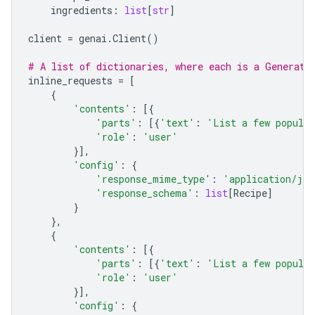
ingredients
:
list
[
str
]
client
=
genai
.
Client
()
# A list of dictionaries, where each is a Generate
inline_requests
=
[
{
'contents'
:
[{
'parts'
:
[{
'text'
:
'List a few popular
'role'
:
'user'
}],
'config'
:
{
'response_mime_type'
:
'application/jso
'response_schema'
:
list
[
Recipe
]
}
},
{
'contents'
:
[{
'parts'
:
[{
'text'
:
'List a few popular
'role'
:
'user'
}],
'config'
:
{