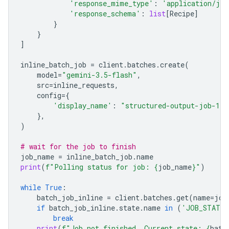
'response_mime_type'
:
'application/jso
'response_schema'
:
list
[
Recipe
]
}
}
]
inline_batch_job
=
client
.
batches
.
create
(
model
=
"gemini-3.5-flash"
,
src
=
inline_requests
,
config
=
{
'display_name'
:
"structured-output-job-1"
},
)
# wait for the job to finish
job_name
=
inline_batch_job
.
name
print
(
f
"Polling status for job: 
{
job_name
}
"
)
while
True
:
batch_job_inline
=
client
.
batches
.
get
(
name
=
job
if
batch_job_inline
.
state
.
name
in
(
'JOB_STATE_
break
print
(
f
"Job not finished. Current state: 
{
batc