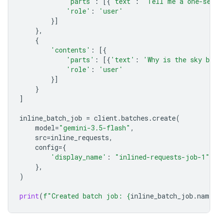
'parts'
:
[{
'text'
:
'Tell me a one-sen
'role'
:
'user'
}]
},
{
'contents'
:
[{
'parts'
:
[{
'text'
:
'Why is the sky bl
'role'
:
'user'
}]
}
]
inline_batch_job
=
client
.
batches
.
create
(
model
=
"gemini-3.5-flash"
,
src
=
inline_requests
,
config
=
{
'display_name'
:
"inlined-requests-job-1"
,
},
)
print
(
f
"Created batch job: 
{
inline_batch_job
.
name
}