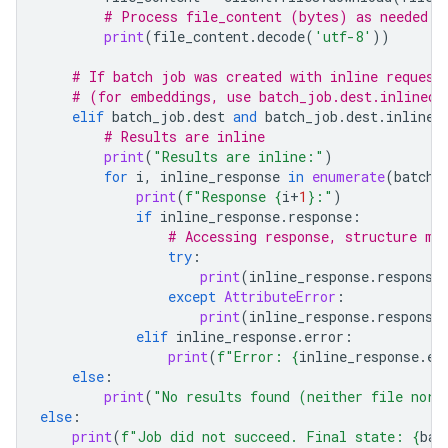
# Process file_content (bytes) as needed
print
(
file_content
.
decode
(
'utf-8'
))
# If batch job was created with inline request
# (for embeddings, use batch_job.dest.inlined_
elif
batch_job
.
dest
and
batch_job
.
dest
.
inlined
# Results are inline
print
(
"Results are inline:"
)
for
i
,
inline_response
in
enumerate
(
batch_
print
(
f
"Response 
{
i
+
1
}
:"
)
if
inline_response
.
response
:
# Accessing response, structure ma
try
:
print
(
inline_response
.
response
except
AttributeError
:
print
(
inline_response
.
response
elif
inline_response
.
error
:
print
(
f
"Error: 
{
inline_response
.
er
else
:
print
(
"No results found (neither file nor 
else
:
print
(
f
"Job did not succeed. Final state: 
{
bat