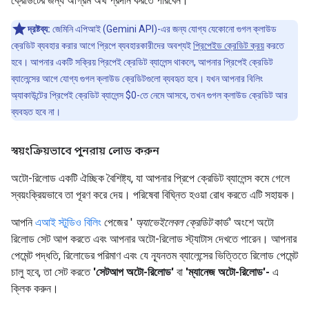
ক্রেডিটের জন্য অগ্রিম অর্থ প্রদান করতে পারবেন।
দ্রষ্টব্য:
জেমিনি এপিআই (Gemini API)-এর জন্য যোগ্য যেকোনো গুগল ক্লাউড
ক্রেডিট ব্যবহার করার আগে প্রিপে ব্যবহারকারীদের অবশ্যই
প্রিপেইড ক্রেডিট ক্রয়
করতে
হবে। আপনার একটি সক্রিয় প্রিপেই ক্রেডিট ব্যালেন্স থাকলে, আপনার প্রিপেই ক্রেডিট
ব্যালেন্সের আগে যোগ্য গুগল ক্লাউড ক্রেডিটগুলো ব্যবহৃত হবে। যখন আপনার বিলিং
অ্যাকাউন্টের প্রিপেই ক্রেডিট ব্যালেন্স $0-তে নেমে আসবে, তখন গুগল ক্লাউড ক্রেডিট আর
ব্যবহৃত হবে না।
স্বয়ংক্রিয়ভাবে পুনরায় লোড করুন
অটো-রিলোড একটি ঐচ্ছিক বৈশিষ্ট্য, যা আপনার প্রিপে ক্রেডিট ব্যালেন্স কমে গেলে
স্বয়ংক্রিয়ভাবে তা পূরণ করে দেয়। পরিষেবা বিঘ্নিত হওয়া রোধ করতে এটি সহায়ক।
আপনি
এআই স্টুডিও বিলিং
পেজের '
অ্যাভেইলেবল ক্রেডিট
কার্ড' অংশে অটো
রিলোড সেট আপ করতে এবং আপনার অটো-রিলোড স্ট্যাটাস দেখতে পারেন। আপনার
পেমেন্ট পদ্ধতি, রিলোডের পরিমাণ এবং যে ন্যূনতম ব্যালেন্সের ভিত্তিতে রিলোড পেমেন্ট
চালু হবে, তা সেট করতে
'সেটআপ অটো-রিলোড'
বা
'ম্যানেজ অটো-রিলোড'-
এ
ক্লিক করুন।