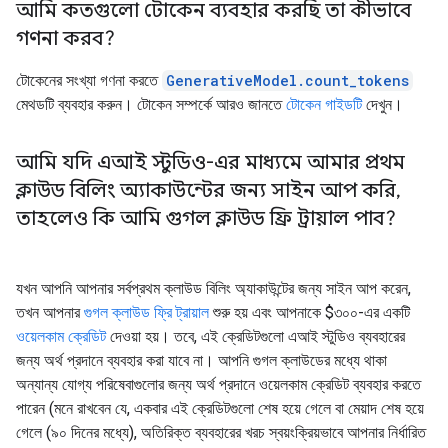
আমি কতগুলো টোকেন ব্যবহার করছি তা কীভাবে
গণনা করব?
টোকেনের সংখ্যা গণনা করতে
GenerativeModel.count_tokens
মেথডটি ব্যবহার করুন। টোকেন সম্পর্কে আরও জানতে
টোকেন গাইডটি
দেখুন।
আমি যদি এআই স্টুডিও-এর মাধ্যমে আমার প্রথম
ক্লাউড বিলিং অ্যাকাউন্টের জন্য সাইন আপ করি
,
তাহলেও কি আমি গুগল ক্লাউড ফ্রি ট্রায়াল পাব?
যখন আপনি আপনার সর্বপ্রথম ক্লাউড বিলিং অ্যাকাউন্টের জন্য সাইন আপ করেন,
তখন আপনার
গুগল ক্লাউড ফ্রি ট্রায়াল
শুরু হয় এবং আপনাকে $৩০০-এর একটি
ওয়েলকাম ক্রেডিট
দেওয়া হয়। তবে, এই ক্রেডিটগুলো এআই স্টুডিও ব্যবহারের
জন্য অর্থ প্রদানে ব্যবহার করা যাবে না। আপনি গুগল ক্লাউডের মধ্যে থাকা
অন্যান্য যোগ্য পরিষেবাগুলোর জন্য অর্থ প্রদানে ওয়েলকাম ক্রেডিট ব্যবহার করতে
পারেন (মনে রাখবেন যে, একবার এই ক্রেডিটগুলো শেষ হয়ে গেলে বা মেয়াদ শেষ হয়ে
গেলে (৯০ দিনের মধ্যে), অতিরিক্ত ব্যবহারের খরচ স্বয়ংক্রিয়ভাবে আপনার নির্ধারিত