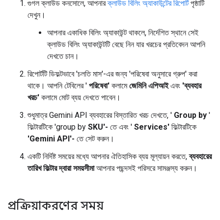
গুগল ক্লাউড কনসোলে, আপনার
ক্লাউড বিলিং অ্যাকাউন্টের রিপোর্ট
পৃষ্ঠাটি
দেখুন।
আপনার একাধিক বিলিং অ্যাকাউন্ট থাকলে, নির্দেশিত স্থানে সেই
ক্লাউড বিলিং অ্যাকাউন্টটি বেছে নিন যার খরচের প্রতিবেদন আপনি
দেখতে চান।
রিপোর্টটি ডিফল্টভাবে 'চলতি মাস'-এর জন্য 'পরিষেবা অনুসারে গ্রুপ' করা
থাকে। আপনি টেবিলের '
পরিষেবা'
কলামে
জেমিনি এপিআই
এবং
'ব্যবহার
খরচ'
কলামে মোট ব্যয় দেখতে পাবেন।
শুধুমাত্র Gemini API ব্যবহারের বিস্তারিত খরচ দেখতে, '
Group by
'
ফিল্টারটিকে 'group by
SKU'-
তে এবং '
Services'
ফিল্টারটিকে
'Gemini API'-
তে সেট করুন।
একটি নির্দিষ্ট সময়ের মধ্যে আপনার ঐতিহাসিক ব্যয় মূল্যায়ন করতে,
ব্যবহারের
তারিখ ফিল্টার দ্বারা সময়সীমা
আপনার পছন্দসই পরিসরে সামঞ্জস্য করুন।
প্রক্রিয়াকরণের সময়