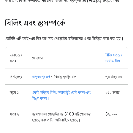
করে এবং বিলিং সম্পর্কিত প্রায়শই জিজ্ঞাসিত প্রশ্নগুলির (FAQs) উত্তর দেয়।
বিলিং এবং স্তর সম্পর্কে
জেমিনি এপিআই-এর বিল আপনার পেমেন্টের ইতিহাসের ওপর ভিত্তি করে করা হয়।
ব্যবহারের
বিলিং স্তরের
যোগ্যতা
স্তর
সর্বোচ্চ সীমা
বিনামূল্যে
সক্রিয় প্রকল্প
বা বিনামূল্যে ট্রায়াল
প্রযোজ্য নয়
স্তর ১
একটি সক্রিয় বিলিং অ্যাকাউন্ট তৈরি করুন এবং
২৫০ ডলার
লিঙ্ক করুন।
স্তর ২
প্রথম সফল পেমেন্টের পর $100 পরিশোধ করা
$২,০০০
হয়েছে এবং ৩ দিন অতিবাহিত হয়েছে।