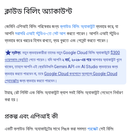
ক্লাউড বিলিং অ্যাকাউন্ট
জেমিনি এপিআই বিলিং পরিষেবার জন্য
ক্লাউড বিলিং অ্যাকাউন্ট
ব্যবহার করে, যা
আপনি
সরাসরি এআই স্টুডিও-তে সেট আপ
করতে পারেন। আপনি এআই স্টুডিও
ব্যবহার করে খরচের হিসাব রাখতে, ব্যয় বুঝতে এবং পেমেন্ট করতে পারেন।
দ্রষ্টব্য:
নতুন ব্যবহারকারীরা তাদের নতুন Google Cloud বিলিং অ্যাকাউন্টে
$300
ওয়েলকাম ক্রেডিট
পেতে পারেন। যদি আপনি
২ মার্চ, ২০২৬-এর পরে
আপনার অ্যাকাউন্ট খুলে
থাকেন, তাহলে আপনি এই ক্রেডিটগুলি Gemini API এবং AI Studio ব্যবহারের জন্য
ব্যবহার করতে পারবেন না, তবে
Google Cloud কনসোলে
অন্যান্য Google Cloud
প্রোডাক্টের
জন্য ব্যবহার করতে পারবেন।
টায়ার, রেট লিমিট এবং বিলিং অ্যাকাউন্ট ক্যাপ সবই বিলিং অ্যাকাউন্ট লেভেলে নির্ধারণ
করা হয়।
প্রকল্প এবং এপিআই কী
একটি ক্লাউড বিলিং অ্যাকাউন্টের সাথে লিঙ্ক করা সমস্ত
প্রজেক্ট
সেই বিলিং