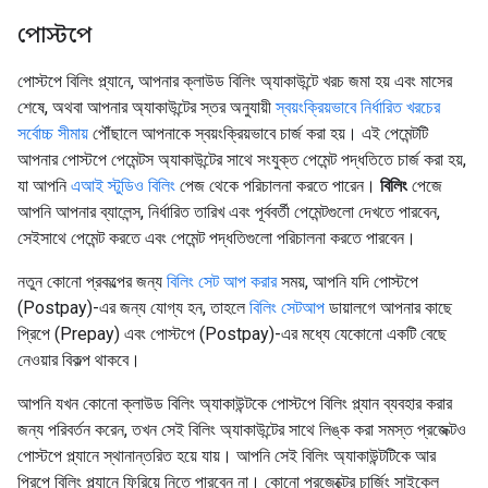
পোস্টপে
পোস্টপে বিলিং প্ল্যানে, আপনার ক্লাউড বিলিং অ্যাকাউন্টে খরচ জমা হয় এবং মাসের
শেষে, অথবা আপনার অ্যাকাউন্টের স্তর অনুযায়ী
স্বয়ংক্রিয়ভাবে নির্ধারিত খরচের
সর্বোচ্চ সীমায়
পৌঁছালে আপনাকে স্বয়ংক্রিয়ভাবে চার্জ করা হয়। এই পেমেন্টটি
আপনার পোস্টপে পেমেন্টস অ্যাকাউন্টের সাথে সংযুক্ত পেমেন্ট পদ্ধতিতে চার্জ করা হয়,
যা আপনি
এআই স্টুডিও বিলিং
পেজ থেকে পরিচালনা করতে পারেন।
বিলিং
পেজে
আপনি আপনার ব্যালেন্স, নির্ধারিত তারিখ এবং পূর্ববর্তী পেমেন্টগুলো দেখতে পারবেন,
সেইসাথে পেমেন্ট করতে এবং পেমেন্ট পদ্ধতিগুলো পরিচালনা করতে পারবেন।
নতুন কোনো প্রকল্পের জন্য
বিলিং সেট আপ করার
সময়, আপনি যদি পোস্টপে
(Postpay)-এর জন্য যোগ্য হন, তাহলে
বিলিং সেটআপ
ডায়ালগে আপনার কাছে
প্রিপে (Prepay) এবং পোস্টপে (Postpay)-এর মধ্যে যেকোনো একটি বেছে
নেওয়ার বিকল্প থাকবে।
আপনি যখন কোনো ক্লাউড বিলিং অ্যাকাউন্টকে পোস্টপে বিলিং প্ল্যান ব্যবহার করার
জন্য পরিবর্তন করেন, তখন সেই বিলিং অ্যাকাউন্টের সাথে লিঙ্ক করা সমস্ত প্রজেক্টও
পোস্টপে প্ল্যানে স্থানান্তরিত হয়ে যায়। আপনি সেই বিলিং অ্যাকাউন্টটিকে আর
প্রিপে বিলিং প্ল্যানে ফিরিয়ে নিতে পারবেন না। কোনো প্রজেক্টের চার্জিং সাইকেল