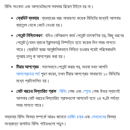
বিলিং সংকেত এবং আপডেটগুলো সবসময় রিয়েল টাইমে হয় না।
ক্রেডিট ব্যবহার
: ব্যবহারের খরচ সাধারণত কয়েক মিনিটের মধ্যেই আপনার
ব্যালেন্স থেকে কেটে নেওয়া হয়।
পেমেন্ট নিশ্চিতকরণ
: যদিও বেশিরভাগ কার্ড পেমেন্ট তাৎক্ষণিক হয়, কিছু ধরণের
পেমেন্ট (যেমন ব্যাংক ট্রান্সফার) নিষ্পত্তি হতে কয়েক দিন সময় লাগতে
পারে। ক্রেডিট ক্রয় আনুষ্ঠানিকভাবে নিশ্চিত হওয়ার পরেই পরিষেবাগুলি
পুনরায় চালু বা আপগ্রেড করা হয়।
টিয়ার আপগ্রেড
: সফলভাবে পেমেন্ট করার পর, অথবা যখন আপনি
আপগ্রেডের শর্ত
পূরণ করেন, তখন টিয়ার আপগ্রেড সাধারণত ১০ মিনিটের
মধ্যে প্রতিফলিত হয়।
মোট খরচের বিস্তারিত গ্রাফ
:
বিলিং
পেজ এবং
স্পেন্ড
পেজ উভয় স্থানেই
আপনার মোট খরচের বিস্তারিত গ্রাফগুলো আপডেট হতে ২৪ ঘণ্টা পর্যন্ত
সময় লাগতে পারে।
সম্ভাব্য বিলিং বিলম্ব সম্পর্কে আরও জানতে
চার্জিং চক্র
এবং
লেনদেনের
বিলম্ব
সংক্রান্ত ক্লাউড বিলিং গাইডগুলো পড়ুন।