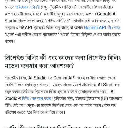
ক্লাউড বিলিং চালু থাকলে ডেটা কীভাবে পরিচালনা করা হয়, সে সম্পর্কে বিস্তারিত
জানতে
পরিষেবার শর্তাবলী
দেখুন ("পেইড সার্ভিসেস"-এর অধীনে "গুগল কীভাবে
আপনার ডেটা ব্যবহার করে" অংশটি দেখুন)। মনে রাখবেন, আপনার Google AI
Studio প্রম্পটগুলো একই "পেইড সার্ভিসেস" শর্তাবলীর অধীনে বিবেচিত হবে, যদি
অন্তত একটি API প্রজেক্টে বিলিং চালু থাকে, যা আপনি
Gemini API কী পেজে
"প্ল্যান"-এর অধীনে কোনো প্রজেক্টকে "পেইড" হিসেবে চিহ্নিত দেখলে যাচাই করতে
পারেন।
প্রিপেইড বিলিং কী এবং কাদের জন্য প্রিপেইড বিলিং
মডেল ব্যবহার করা আবশ্যক?
প্রিপেইড বিলিং, AI Studio-তে Gemini API ব্যবহারকারীদের আগে থেকে
ক্রেডিট কিনে রাখার সুযোগ দেয়। ২০২৬ সালের ২৩শে মার্চ থেকে, AI Studio-র
নতুন ব্যবহারকারীদের প্রিপেইড বিলিং প্ল্যানে থাকা বাধ্যতামূলক হতে পারে। AI
Studio-র
বিলিং সেট আপ করার
প্রক্রিয়ার সময়, ইউজার ইন্টারফেস (UI) আপনাকে
বিলিং সেট আপ ফ্লো-এর মাধ্যমে নির্দেশনা দেবে এবং আপনাকে আগে থেকে অর্থ
পরিশোধ করতে হবে কিনা তা জানিয়ে দেবে।