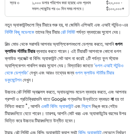
স্তর ৩
১,০০০ ডলার পরিশোধ করা হয়েছে এবং প্রথম
$২০,০০০ -
সফল পেমেন্টের পর ৩০ দিন সময় লাগবে।
$১০০,০০০+
নতুন অ্যাকাউন্টগুলো ফ্রি টিয়ারে শুরু হয়, যা জেমিনি এপিআই এবং এআই স্টুডিও-এর
নির্দিষ্ট কিছু মডেলকে
তাদের ফ্রি টিয়ার
রেট লিমিট
পর্যন্ত ব্যবহারের সুযোগ দেয়।
বিল্ড মোড থেকে সরাসরি আপনার অ্যাপ্লিকেশনগুলো ডেপ্লয় করতে, আপনি
গুগল
ক্লাউড স্টার্টার টিয়ার
ব্যবহার করতে পারেন। এই টিয়ারটি আপনাকে কোনো গুগল
ক্লাউড প্রজেক্ট বা বিলিং অ্যাকাউন্ট সেট আপ না করেই ২টি পর্যন্ত ফুল স্ট্যাক
অ্যাপ্লিকেশন পাবলিশ করার সুযোগ দেয়। বিস্তারিত জানতে
‘গুগল এআই স্টুডিও
থেকে ডেপ্লয়িং’
দেখুন এবং আরও তথ্যের জন্য
গুগল ক্লাউড স্টার্টার টিয়ার
ডকুমেন্টেশন
দেখুন।
উচ্চতর রেট লিমিট অ্যাক্সেস করতে, অ্যাডভান্সড মডেল ব্যবহার করতে, এবং আপনার
প্রম্পট ও প্রতিক্রিয়াগুলি যাতে Google পণ্যগুলির উন্নতিতে ব্যবহৃত
না
হয় তা
*
নিশ্চিত করতে
, আপনি
একটি বিলিং অ্যাকাউন্ট
এবং
প্রিপে
লিঙ্ক করে পেইড
টিয়ারগুলিতে যেতে পারেন। তারপর, আপনি মোট খরচ এবং অ্যাকাউন্টের বয়সের উপর
ভিত্তি করে উচ্চতর টিয়ারগুলিতে উন্নীত হবেন।
টায়ার, রেট লিমিট এবং বিলিং অ্যাকাউন্ট ক্যাপ সবই
বিলিং অ্যাকাউন্ট
লেভেলে নির্ধারণ