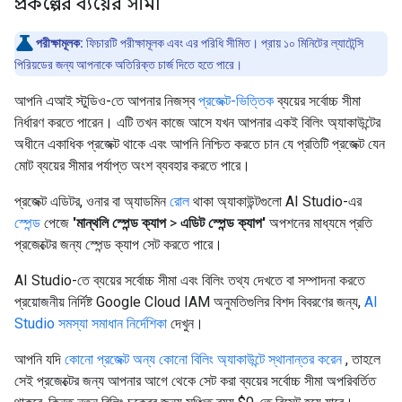
প্রকল্পের ব্যয়ের সীমা
পরীক্ষামূলক:
ফিচারটি পরীক্ষামূলক এবং এর পরিধি সীমিত। প্রায় ১০ মিনিটের ল্যাটেন্সি
পিরিয়ডের জন্য আপনাকে অতিরিক্ত চার্জ দিতে হতে পারে।
আপনি এআই স্টুডিও-তে আপনার নিজস্ব
প্রজেক্ট-ভিত্তিক
ব্যয়ের সর্বোচ্চ সীমা
নির্ধারণ করতে পারেন। এটি তখন কাজে আসে যখন আপনার একই বিলিং অ্যাকাউন্টের
অধীনে একাধিক প্রজেক্ট থাকে এবং আপনি নিশ্চিত করতে চান যে প্রতিটি প্রজেক্ট যেন
মোট ব্যয়ের সীমার পর্যাপ্ত অংশ ব্যবহার করতে পারে।
প্রজেক্ট এডিটর, ওনার বা অ্যাডমিন
রোল
থাকা অ্যাকাউন্টগুলো AI Studio-এর
স্পেন্ড
পেজে
'মান্থলি স্পেন্ড ক্যাপ
>
এডিট স্পেন্ড ক্যাপ'
অপশনের মাধ্যমে প্রতি
প্রজেক্টের জন্য স্পেন্ড ক্যাপ সেট করতে পারে।
AI Studio-তে ব্যয়ের সর্বোচ্চ সীমা এবং বিলিং তথ্য দেখতে বা সম্পাদনা করতে
প্রয়োজনীয় নির্দিষ্ট Google Cloud IAM অনুমতিগুলির বিশদ বিবরণের জন্য,
AI
Studio সমস্যা সমাধান নির্দেশিকা
দেখুন।
আপনি যদি
কোনো প্রজেক্ট অন্য কোনো বিলিং অ্যাকাউন্টে স্থানান্তর করেন
, তাহলে
সেই প্রজেক্টের জন্য আপনার আগে থেকে সেট করা ব্যয়ের সর্বোচ্চ সীমা অপরিবর্তিত