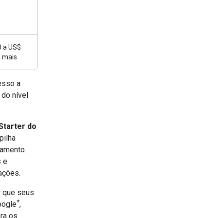
0 a US$
u mais
esso a
do nível
 Starter do
pilha
ramento.
 e
ações.
r que seus
*
oogle
,
ra os