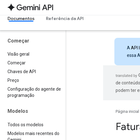
Documentos
Referência da API
Começar
A
API 
Visão geral
essa A
Começar
Chaves de API
Preço
de conteúdo
Configuração do agente de
podem ter e
programação
Modelos
Página inicial
Fatu
Todos os modelos
Modelos mais recentes do
Gemini