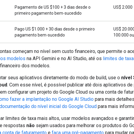
Pagamento de US $100 + 3 dias desde o
US$ 2.000
primeiro pagamento bem-sucedido
Pago US $1.000 + 30 dias desde o primeiro
US$ 20.00
pagamento bem-sucedido
100.000 o
ontas começam no nível sem custo financeiro, que permite o ac
dos modelos
na API Gemini e no AI Studio, até os
limites de taxa
financeiro dos modelos.
ntar seus aplicativos diretamente do modo de build, use o
nível
oud
. Com esse nível, é possível publicar até dois aplicativos de 
em configurar um projeto do Google Cloud ou uma conta de fatu
omo fazer a implantação no Google AI Studio
para mais detalhes
documentação do nível inicial do Google Cloud
para mais inform
ar limites de taxa mais altos, usar modelos avançados e garanti
e respostas
não
sejam usados para melhorar os produtos do G
a conta de faturamento
e
faça uma pré-pagamento
para mudar pa