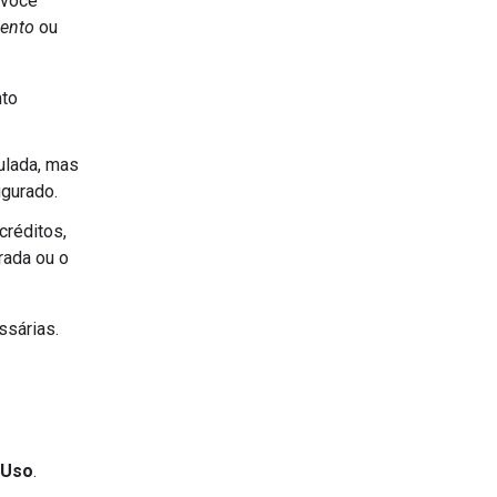
 você
mento
ou
nto
ulada, mas
igurado.
créditos,
rada ou o
ssárias.
Uso
.