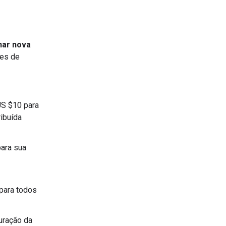
nar nova
ões de
US $10 para
ribuída
ara sua
para todos
uração da