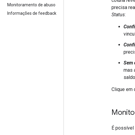
coluna
Níve
Monitoramento de abuso
precisa re
Informações de feedback
Status
:
Confi
vincu
Confi
preci
Sem 
mas a
saldo
Clique em 
Monito
É possível