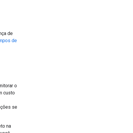
nça de
mpos de
itorar o
em custo
tações se
eto na