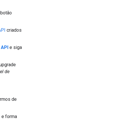
 botão
API
criados
 API
e siga
 upgrade
el de
ermos de
 e forma