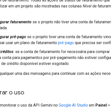
l de faturamento
. Todas as ações de status de faturamento que
alizar em um projeto são mostradas nas colunas
Nível de fatura
gurar faturamento
se o projeto não tiver uma conta de faturame
lada.
gurar pré-pago
se o projeto tiver uma conta de faturamento vinc
sar usar um plano de faturamento
pré-pago
que precisa ser conf
créditos
: se a conta de faturamento for necessária para comprar 
 conta para pagamentos por pré-pagamento não estiver configu
 de crédito disponível estiver esgotado.
qualquer uma das mensagens para continuar com as ações nece
rar o uso
 monitorar o uso da API Gemini no
Google AI Studio
em
Painel
>