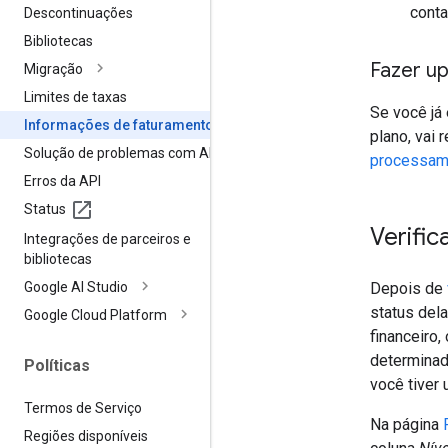
conta
Descontinuações
Bibliotecas
Fazer up
Migração
Limites de taxas
Se você já
Informações de faturamento
plano, vai 
Solução de problemas com APIs
processam
Erros da API
Status
Verific
Integrações de parceiros e
bibliotecas
Depois de
Google AI Studio
status del
Google Cloud Platform
financeiro,
determinado
Políticas
você tiver
Termos de Serviço
Na página
Regiões disponíveis