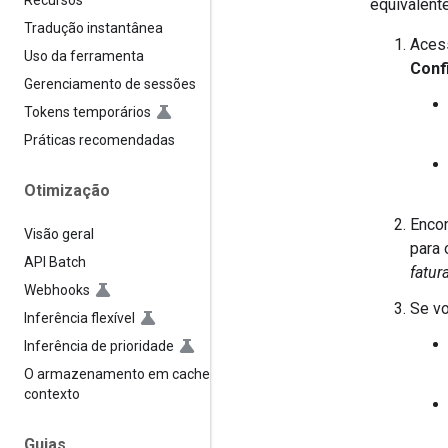
Recursos
equivalent
Tradução instantânea
Aces
Uso da ferramenta
Conf
Gerenciamento de sessões
Tokens temporários
Práticas recomendadas
Otimização
Encon
Visão geral
para 
API Batch
fatu
Webhooks
Se vo
Inferência flexível
Inferência de prioridade
O armazenamento em cache de
contexto
Guias