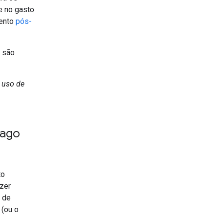
e no gasto
mento
pós-
o são
 uso de
pago
to
azer
a de
 (ou o