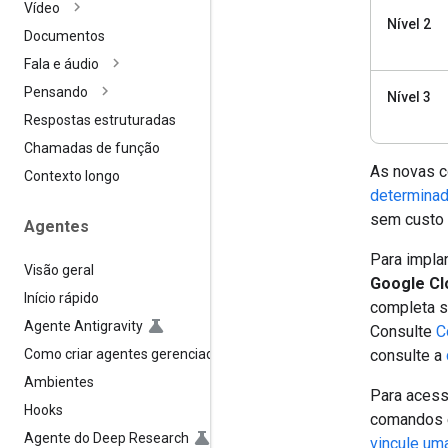
Vídeo
Nível 2
Documentos
Fala e áudio
Pensando
Nível 3
Respostas estruturadas
Chamadas de função
As novas c
Contexto longo
determina
sem custo 
Agentes
Para impla
Visão geral
Google Cl
Início rápido
completa s
Agente Antigravity
Consulte
C
Como criar agentes gerenciados
consulte a
Ambientes
Para acess
Hooks
comandos 
Agente do Deep Research
vincule um