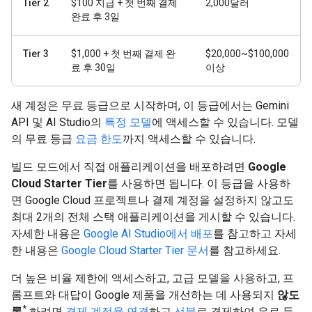
Tier 2
$100 지급 + 첫 번째 결제
2,000달러
완료 후 3일
Tier 3
$1,000 + 첫 번째 결제 완
$20,000~$100,000
료 후 30일
이상
새 계정은 무료 등급으로 시작하며, 이 등급에서는 Gemini
API 및 AI Studio의
특정 모델
에 액세스할 수 있습니다. 모델
의 무료 등급
요금 한도
까지 액세스할 수 있습니다.
빌드 모드에서 직접 애플리케이션을 배포하려면
Google
Cloud Starter Tier
를 사용하면 됩니다. 이 등급을 사용하
면 Google Cloud 프로젝트나 결제 계정을 설정하지 않고도
최대 2개의 전체 스택 애플리케이션을 게시할 수 있습니다.
자세한 내용은
Google AI Studio에서 배포
를 참고하고 자세
한 내용은
Google Cloud Starter Tier 문서
를 참고하세요.
더 높은 비율 제한에 액세스하고, 고급 모델을 사용하고, 프
롬프트와 대답이 Google 제품을 개선하는 데 사용되지
않도
*
록
하려면
결제 계정을 연결
하고
선불
로 결제하여 유료 등