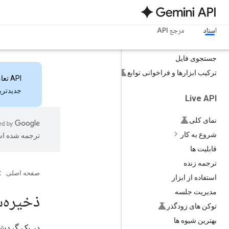
Google Maps
اجرای کد
زمینه URL
اسناد
مرجع API
استفاده از کامپیوتر
جستجوی فایل
ترکیب ابزارها و فراخوانی توابع
API تعاملات
جدیدترین ویژ
Live API
نمای کلی
شروع به کار
ترجمه شده ا
قابلیت ها
ترجمه زنده
صفحه اصلی
استفاده از ابزار
مدیریت جلسه
ذخیره‌س
توکن های زودگذر
بهترین شیوه ها
در یک گردش 