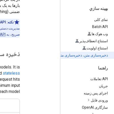
بهينه سازي
ضمنی (implicit caching) را ارائه می‌دهد.
نمای کلی
نکته:
 API
Batch API
وب هوک ها
صریح، به
 API
استنتاج انعطاف‌پذیر
استنتاج اولویت
ذخیره س
ذخیره‌سازی متن، ذخیره‌سازی متن
odels. It is
راهنما
nd
stateless
equest hits
API تعاملات
inimum input
جریان
 each model:
اجرای پس زمینه
ورودی فایل
سازگاری Open
AI