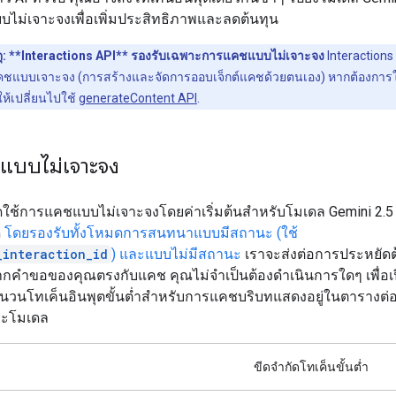
ไม่เจาะจงเพื่อเพิ่มประสิทธิภาพและลดต้นทุน
ุ:
**Interactions API** รองรับเฉพาะการแคชแบบไม่เจาะจง
Interactions 
คชแบบเจาะจง (การสร้างและจัดการออบเจ็กต์แคชด้วยตนเอง) หากต้องกา
ห้เปลี่ยนไปใช้
generateContent API
.
แบบไม่เจาะจง
ดใช้การแคชแบบไม่เจาะจงโดยค่าเริ่มต้นสำหรับโมเดล Gemini 2.5
ด
โดยรองรับทั้งโหมดการสนทนาแบบมีสถานะ (ใช้
_interaction_id
) และแบบไม่มีสถานะ
เราจะส่งต่อการประหยัด
ากคำขอของคุณตรงกับแคช คุณไม่จำเป็นต้องดำเนินการใดๆ เพื่อเป
 จำนวนโทเค็นอินพุตขั้นต่ำสำหรับการแคชบริบทแสดงอยู่ในตารางต่อ
ละโมเดล
ขีดจำกัดโทเค็นขั้นต่ำ