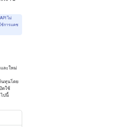
API ไม่
รใช้การแคช
 และใหม่
ต้นทุนโดย
ิดใช้
ไปนี้