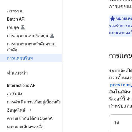
การแคชแบบ
ภาพรวม
หมายเหต
Batch API
รองรับการแ
เว็บฮุค
แบบเจาะจง ใ
การอนุมานแบบยืดหยุ่น
การอนุมานตามลำดับความ
สำคัญ
การแคช
การแคชบริบท
ระบบจะเปิ
คำแนะนำ
กว่าทั้งหม
previous
Interactions API
อัตโนมัติห
สตรีมมิง
ฟีเจอร์นี้
การดำเนินการเมื่ออยู่เบื้องหลัง
สำหรับแต่
อินพุตไฟล์
ความเข้ากันได้กับ Open
AI
รุ่น
ความละเอียดของสื่อ