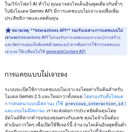
ในเวิร์กโฟลว์ AI ทั่วไป คุณอาจส่งโทเค็นอินพุตเดียวกันซ้ำๆ
ไปยังโมเดล Gemini API มีการแคชแบบไม่เจาะจงเพื่อเพิ่ม
ประสิทธิภาพและลดต้นทุน
หมายเหตุ:
**Interactions API** รองรับเฉพาะการแคชแบบไม่
เจาะจง
Interactions API ไม่รองรับการแคชแบบเจาะจง (การสร้าง
และจัดการออบเจ็กต์แคชด้วยตนเอง) หากต้องการใช้การแคชแบบ
เจาะจง ให้เปลี่ยนไปใช้
generateContent API
.
การแคชแบบไม่เจาะจง
ระบบจะเปิดใช้การแคชแบบไม่เจาะจงโดยค่าเริ่มต้นสำหรับ
โมเดล Gemini 2.5 และใหม่กว่าทั้งหมด
โดยรองรับทั้งโหมด
การสนทนาแบบมีสถานะ (ใช้
previous_interaction_id
)
และแบบไม่มีสถานะ
เราจะส่งต่อการประหยัดต้นทุนโดย
อัตโนมัติหากคำขอของคุณตรงกับแคช คุณไม่จำเป็นต้อง
ดำเนินการใดๆ เพื่อเปิดใช้ฟีเจอร์นี้ จำนวนโทเค็นอินพุตขั้นต่ำ
สำหรับการแคชบริบทแสดงอยู่ในตารางต่อไปนี้สำหรับแต่ละ