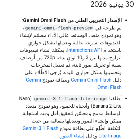
‫30 يونيو 2026
الإصدار التجريبي العلني من Gemini Omni Flash
:
تم طرحه في
gemini-omni-flash-preview
،
وهو نموذج متعدد الوسائط عالي الأداء مصمّم لإنشاء
الفيديوهات بسرعة عالية وتعديلها بشكل حواري.
باستخدام
Interactions API
، يمكنك إنشاء فيديوهات
تتراوح مدتها بين 3 و10 ثوانٍ بدقة 720p من أوصاف
نصية أو تحريك صور ثابتة، ثم تعديل المخرجات
وتحسينها بشكل حواري. للبدء، يُرجى الاطّلاع على
دليل
Gemini Omni Flash
وبطاقة نموذج
Gemini
.
Omni Flash
أطلقنا
gemini-3.1-flash-lite-image
(Nano
Banana 2 Lite) وأتحناه للجميع، وهو نموذج متعدد
الوسائط مدمج ومحسّن لتحقيق أقل وقت استجابة
ممكن وإنشاء الصور وتعديلها بفعالية من حيث
التكلفة. اطّلِع على بطاقة نموذج
Gemini 3.1 Flash
Lite Image
ودليل
إنشاء الصور
.