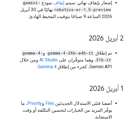
إشعار بإيقاف نهائي: سيتم
إيقاف
نموذج
gemini-
robotics-er-1.5-preview
نهائيًا في 30 أبريل
2026 الساعة 9 صباحًا بتوقيت المحيط الهادئ.
‫2 أبريل 2026
تم إطلاق
gemma-4-26b-a4b-it
و
gemma-4-
31b-it
، وهما متوفّران على
AI Studio
ومن خلال
Gemini API، كجزء من إطلاق
Gemma 4
.
‫1 أبريل 2026
أضفنا فئتَي الاستدلال الجديدتَين
Flex
و
Priority
، ما
يوفّر المزيد من الخيارات لتحسين التكلفة أو وقت
الاستجابة.