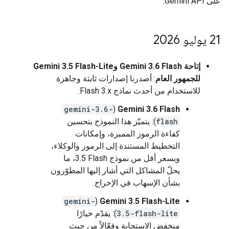
على Gemini API.
‫21 يوليو 2026
إتاحة Gemini 3.6 Flash وGemini 3.5 Flash-Lite
للجمهور العام
: أصدرنا إصدارات ثابتة وجاهزة
للاستخدام من أحدث نماذج Flash 3.x:
gemini-3.6-
(
‫Gemini 3.6 Flash
flash
): يتميّز هذا النموذج بتحسين
كفاءة الرموز المميزة، وإمكانات
التخطيط المستندة إلى الرموز والوكلاء،
وبسعر أقل من نموذج ‎3.5 Flash، ما
يحلّ المشاكل التي أشار إليها المطوّرون
بشأن الإسهاب في الإخراج.
gemini-
(
Gemini 3.5 Flash-Lite
3.5-flash-lite
): يقدّم خيارًا
منخفض الاستجابة وفعّالاً من حيث