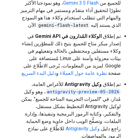
للجميع من
Gemini 3.5 Flash
، وهو نموذجنا الأكثر
تطورًا لتحقيق أداء متقدّم ومستمر في مهام الترميز
والمهام التي تتطلب استخدام وكلاء. هذا هو النموذج
الذي يستند إليه
gemini-flash-latest
الآن.
تم إطلاق
الوكلاء المُدارون في Gemini API
في
إصدار مبكر متاح للجميع. يتيح ذلك للمطوّرين إنشاء
وكلاء مستقلين ومحتفظين بالحالة وتفعيلهم في
بيئات معزولة وآمنة على Linux مُستضافة على
Google. لمزيد من المعلومات، يُرجى الاطّلاع على
صفحة
نظرة عامة حول العملاء
و
دليل البدء السريع
.
تم إطلاق
وكيل Antigravity
للأغراض العامة،
antigravity-preview-05-2026
، وهو وكيل
مُدار، في "الميزات التجريبية المتاحة للجميع". يمكن
لوكيل Antigravity التخطيط بشكل مستقل،
والتفكير، وكتابة الرموز البرمجية وتنفيذها، وإدارة
الملفات، وتصفُّح الويب داخل حاوية وضع الحماية.
راجِع دليل
وكيل Antigravity
للاطّلاع على نماذج
الرموز والمواصفات.