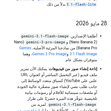
3.1-flash-lite
بدلاً من ذلك.
‫28 مايو 2026
أطلقنا الإصدارَين
gemini-3.1-flash-image
(‫Nano Banana 2) و
gemini-3-pro-image
(‫Nano
Banana Pro) من نماذجنا المرئية الأصلية،
Gemini
3.1 Flash Image
و
Gemini 3 Pro Image
، وهما
متوفران بشكل عام.
إتاحة إنشاء صور من فيديوهات
: يمكنك الآن تمرير
ملف فيديو (عبر التحميل المباشر أو كعنوان URL
علني على YouTube) كسياق متعدد الوسائط إلى
جانب طلب نصي لإنشاء صور مصغّرة عالية الجودة
أو ملصقات سينمائية للأفلام أو رسومات بيانية
تلخيصية. تتوفّر هذه الميزة حصريًا على طراز
gemini-3.1-flash-image
. لمزيد من
المعلومات، يُرجى الاطّلاع على دليل
إنشاء صور من