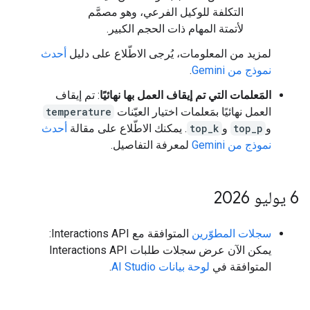
التكلفة للوكيل الفرعي، وهو مصمَّم
لأتمتة المهام ذات الحجم الكبير.
لمزيد من المعلومات، يُرجى الاطّلاع على دليل
أحدث
نموذج من Gemini
.
المَعلمات التي تم إيقاف العمل بها نهائيًا
: تم إيقاف
العمل نهائيًا بمَعلمات اختيار العيّنات
temperature
و
top_p
و
top_k
. يمكنك الاطّلاع على مقالة
أحدث
نموذج من Gemini
لمعرفة التفاصيل.
‫6 يوليو 2026
سجلات المطوّرين
المتوافقة مع Interactions API:
يمكن الآن عرض سجلات طلبات Interactions API
المتوافقة في
لوحة بيانات AI Studio
.