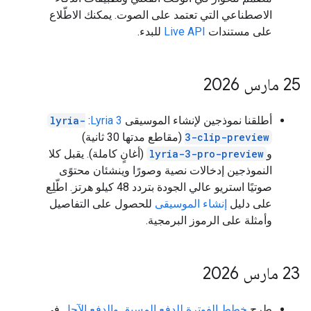
الاصطناعي التي تعتمد على الصوت. يمكنك الاطّلاع
على مستندات
Live API
للبدء.
‫25 مارس 2026
أطلقنا نموذجين لإنشاء الموسيقى
Lyria 3
:
lyria-
3-clip-preview
(مقاطع مدتها 30 ثانية)
و
lyria-3-pro-preview
(أغانٍ كاملة). يقبل كلا
النموذجين إدخالات نصية وصورًا وينشئان محتوًى
صوتيًا استريو عالي الجودة بتردد 48 كيلو هرتز. اطّلِع
على دليل
إنشاء الموسيقى
للحصول على التفاصيل
وأمثلة على الرموز البرمجية.
‫23 مارس 2026
طرح
خطط الفوترة للدفع المسبق والدفع الآجل
في