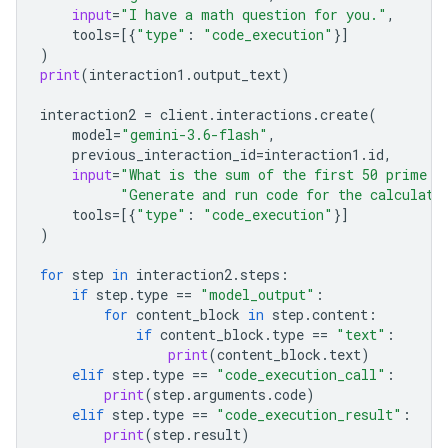
input
=
"I have a math question for you."
,
tools
=
[{
"type"
:
"code_execution"
}]
)
print
(
interaction1
.
output_text
)
interaction2
=
client
.
interactions
.
create
(
model
=
"gemini-3.6-flash"
,
previous_interaction_id
=
interaction1
.
id
,
input
=
"What is the sum of the first 50 prime n
"Generate and run code for the calculati
tools
=
[{
"type"
:
"code_execution"
}]
)
for
step
in
interaction2
.
steps
:
if
step
.
type
==
"model_output"
:
for
content_block
in
step
.
content
:
if
content_block
.
type
==
"text"
:
print
(
content_block
.
text
)
elif
step
.
type
==
"code_execution_call"
:
print
(
step
.
arguments
.
code
)
elif
step
.
type
==
"code_execution_result"
:
print
(
step
.
result
)