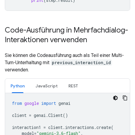
print
(
step
.
result
)
Code-Ausführung in Mehrfachdialog-
Interaktionen verwenden
Sie können die Codeausführung auch als Teil einer Multi-
Turn-Unterhaltung mit
previous_interaction_id
verwenden.
Python
JavaScript
REST
from
google
import
genai
client
=
genai
.
Client
()
interaction1
=
client
.
interactions
.
create
(
model
=
"gemini-3.6-flash"
,