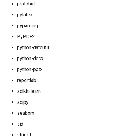
protobuf
pylatex
pyparsing
PyPDF2
python-dateutil
python-docx
python-pptx
reportlab
scikit-learn
scipy
seaborn
six
striprtf