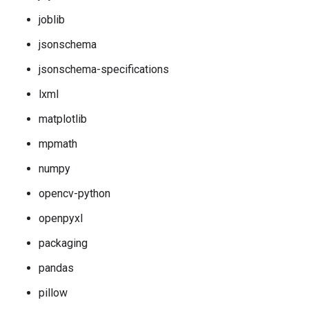
joblib
jsonschema
jsonschema-specifications
lxml
matplotlib
mpmath
numpy
opencv-python
openpyxl
packaging
pandas
pillow