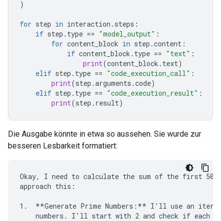
)
for
step
in
interaction
.
steps
:
if
step
.
type
==
"model_output"
:
for
content_block
in
step
.
content
:
if
content_block
.
type
==
"text"
:
print
(
content_block
.
text
)
elif
step
.
type
==
"code_execution_call"
:
print
(
step
.
arguments
.
code
)
elif
step
.
type
==
"code_execution_result"
:
print
(
step
.
result
)
Die Ausgabe könnte in etwa so aussehen. Sie wurde zur
besseren Lesbarkeit formatiert:
Okay, I need to calculate the sum of the first 50 p
approach this:

1.  **Generate Prime Numbers:** I'll use an iterat
    numbers. I'll start with 2 and check if each su