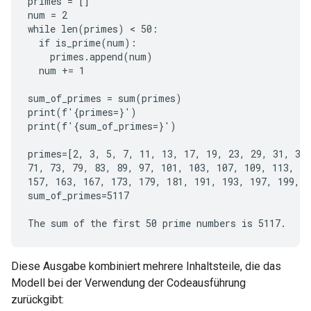
primes = []

num = 2

while len(primes) < 50:

  if is_prime(num):

    primes.append(num)

  num += 1

sum_of_primes = sum(primes)

print(f'{primes=}')

print(f'{sum_of_primes=}')

primes=[2, 3, 5, 7, 11, 13, 17, 19, 23, 29, 31, 37,
71, 73, 79, 83, 89, 97, 101, 103, 107, 109, 113, 12
157, 163, 167, 173, 179, 181, 191, 193, 197, 199, 2
sum_of_primes=5117

Diese Ausgabe kombiniert mehrere Inhaltsteile, die das
Modell bei der Verwendung der Codeausführung
zurückgibt: