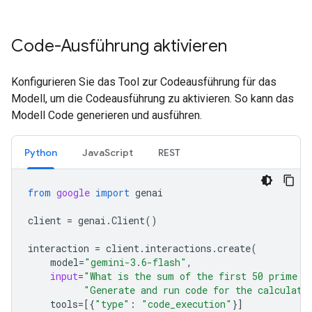
Code-Ausführung aktivieren
Konfigurieren Sie das Tool zur Codeausführung für das
Modell, um die Codeausführung zu aktivieren. So kann das
Modell Code generieren und ausführen.
Python
JavaScript
REST
from
google
import
genai
client
=
genai
.
Client
()
interaction
=
client
.
interactions
.
create
(
model
=
"gemini-3.6-flash"
,
input
=
"What is the sum of the first 50 prime n
"Generate and run code for the calculati
tools
=
[{
"type"
:
"code_execution"
}]