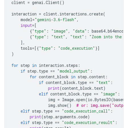
client
=
genai
.
Client
()
interaction
=
client
.
interactions
.
create
(
model
=
"gemini-3.6-flash"
,
input
=
[
{
"type"
:
"image"
,
"data"
:
base64
.
b64encod
{
"type"
:
"text"
,
"text"
:
"Zoom into the e
],
tools
=
[{
"type"
:
"code_execution"
}]
)
for
step
in
interaction
.
steps
:
if
step
.
type
==
"model_output"
:
for
content_block
in
step
.
content
:
if
content_block
.
type
==
"text"
:
print
(
content_block
.
text
)
elif
content_block
.
type
==
"image"
:
img
=
Image
.
open
(
io
.
BytesIO
(
base64
img
.
show
()
# or: img.save("outpu
elif
step
.
type
==
"code_execution_call"
:
print
(
step
.
arguments
.
code
)
elif
step
.
type
==
"code_execution_result"
: