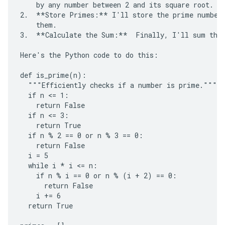
    by any number between 2 and its square root. If
2.  **Store Primes:** I'll store the prime numbers
    them.

3.  **Calculate the Sum:**  Finally, I'll sum the 
Here's the Python code to do this:

def is_prime(n):

  """Efficiently checks if a number is prime."""

  if n <= 1:

    return False

  if n <= 3:

    return True

  if n % 2 == 0 or n % 3 == 0:

    return False

  i = 5

  while i * i <= n:

    if n % i == 0 or n % (i + 2) == 0:

      return False

    i += 6

  return True
