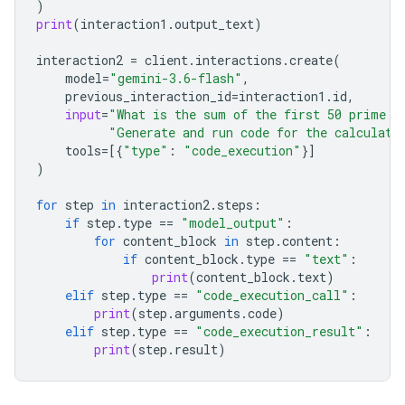
)
print
(
interaction1
.
output_text
)
interaction2
=
client
.
interactions
.
create
(
model
=
"gemini-3.6-flash"
,
previous_interaction_id
=
interaction1
.
id
,
input
=
"What is the sum of the first 50 prime n
"Generate and run code for the calculati
tools
=
[{
"type"
:
"code_execution"
}]
)
for
step
in
interaction2
.
steps
:
if
step
.
type
==
"model_output"
:
for
content_block
in
step
.
content
:
if
content_block
.
type
==
"text"
:
print
(
content_block
.
text
)
elif
step
.
type
==
"code_execution_call"
:
print
(
step
.
arguments
.
code
)
elif
step
.
type
==
"code_execution_result"
:
print
(
step
.
result
)