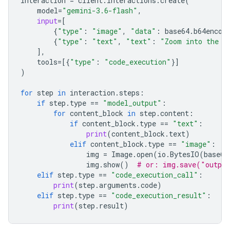
interaction
=
client
.
interactions
.
create
(
model
=
"gemini-3.6-flash"
,
input
=
[
{
"type"
:
"image"
,
"data"
:
base64
.
b64encod
{
"type"
:
"text"
,
"text"
:
"Zoom into the e
],
tools
=
[{
"type"
:
"code_execution"
}]
)
for
step
in
interaction
.
steps
:
if
step
.
type
==
"model_output"
:
for
content_block
in
step
.
content
:
if
content_block
.
type
==
"text"
:
print
(
content_block
.
text
)
elif
content_block
.
type
==
"image"
:
img
=
Image
.
open
(
io
.
BytesIO
(
base64
img
.
show
()
# or: img.save("outpu
elif
step
.
type
==
"code_execution_call"
:
print
(
step
.
arguments
.
code
)
elif
step
.
type
==
"code_execution_result"
:
print
(
step
.
result
)