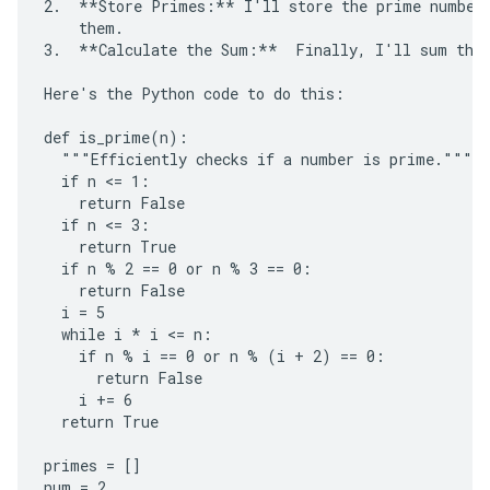
2.  **Store Primes:** I'll store the prime numbers
    them.

3.  **Calculate the Sum:**  Finally, I'll sum the 
Here's the Python code to do this:

def is_prime(n):

  """Efficiently checks if a number is prime."""

  if n <= 1:

    return False

  if n <= 3:

    return True

  if n % 2 == 0 or n % 3 == 0:

    return False

  i = 5

  while i * i <= n:

    if n % i == 0 or n % (i + 2) == 0:

      return False

    i += 6

  return True

primes = []

num = 2
