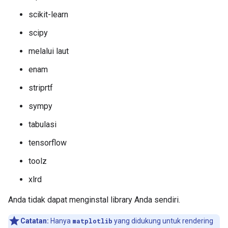
scikit-learn
scipy
melalui laut
enam
striprtf
sympy
tabulasi
tensorflow
toolz
xlrd
Anda tidak dapat menginstal library Anda sendiri.
Catatan:
Hanya
matplotlib
yang didukung untuk rendering