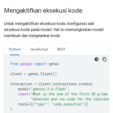
Mengaktifkan eksekusi kode
Untuk mengaktifkan eksekusi kode, konfigurasi alat
eksekusi kode pada model. Hal ini memungkinkan model
membuat dan menjalankan kode.
Python
JavaScript
REST
from
google
import
genai
client
=
genai
.
Client
()
interaction
=
client
.
interactions
.
create
(
model
=
"gemini-3.6-flash"
,
input
=
"What is the sum of the first 50 prime n
"Generate and run code for the calculati
tools
=
[{
"type"
:
"code_execution"
}]
)