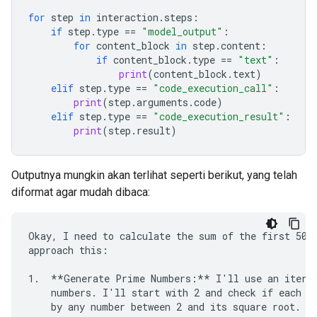
for
step
in
interaction
.
steps
:
if
step
.
type
==
"model_output"
:
for
content_block
in
step
.
content
:
if
content_block
.
type
==
"text"
:
print
(
content_block
.
text
)
elif
step
.
type
==
"code_execution_call"
:
print
(
step
.
arguments
.
code
)
elif
step
.
type
==
"code_execution_result"
:
print
(
step
.
result
)
Outputnya mungkin akan terlihat seperti berikut, yang telah
diformat agar mudah dibaca:
Okay, I need to calculate the sum of the first 50 p
approach this:

1.  **Generate Prime Numbers:** I'll use an iterat
    numbers. I'll start with 2 and check if each su
    by any number between 2 and its square root. If