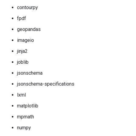
contourpy
fpdf
geopandas
imageio
jinja2
joblib
jsonschema
jsonschema-specifications
lxml
matplotlib
mpmath
numpy