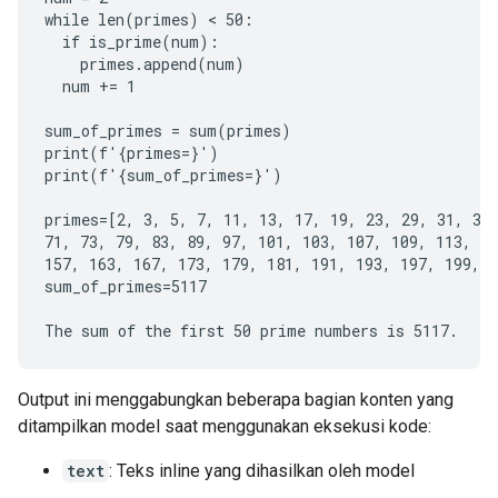
while len(primes) < 50:

  if is_prime(num):

    primes.append(num)

  num += 1

sum_of_primes = sum(primes)

print(f'{primes=}')

print(f'{sum_of_primes=}')

primes=[2, 3, 5, 7, 11, 13, 17, 19, 23, 29, 31, 37,
71, 73, 79, 83, 89, 97, 101, 103, 107, 109, 113, 12
157, 163, 167, 173, 179, 181, 191, 193, 197, 199, 2
sum_of_primes=5117

Output ini menggabungkan beberapa bagian konten yang
ditampilkan model saat menggunakan eksekusi kode:
text
: Teks inline yang dihasilkan oleh model