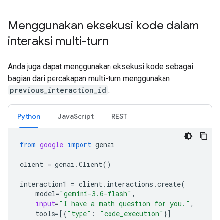
Menggunakan eksekusi kode dalam
interaksi multi-turn
Anda juga dapat menggunakan eksekusi kode sebagai
bagian dari percakapan multi-turn menggunakan
previous_interaction_id
.
Python
JavaScript
REST
from
google
import
genai
client
=
genai
.
Client
()
interaction1
=
client
.
interactions
.
create
(
model
=
"gemini-3.6-flash"
,
input
=
"I have a math question for you."
,
tools
=
[{
"type"
:
"code_execution"
}]