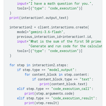
input
=
"I have a math question for you."
,
tools
=
[{
"type"
:
"code_execution"
}]
)
print
(
interaction1
.
output_text
)
interaction2
=
client
.
interactions
.
create
(
model
=
"gemini-3.6-flash"
,
previous_interaction_id
=
interaction1
.
id
,
input
=
"What is the sum of the first 50 prime n
"Generate and run code for the calculati
tools
=
[{
"type"
:
"code_execution"
}]
)
for
step
in
interaction2
.
steps
:
if
step
.
type
==
"model_output"
:
for
content_block
in
step
.
content
:
if
content_block
.
type
==
"text"
:
print
(
content_block
.
text
)
elif
step
.
type
==
"code_execution_call"
:
print
(
step
.
arguments
.
code
)
elif
step
.
type
==
"code_execution_result"
:
print
(
step
.
result
)