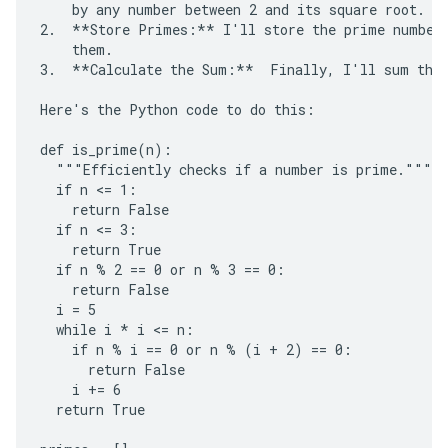
    by any number between 2 and its square root. If
2.  **Store Primes:** I'll store the prime numbers
    them.

3.  **Calculate the Sum:**  Finally, I'll sum the 
Here's the Python code to do this:

def is_prime(n):

  """Efficiently checks if a number is prime."""

  if n <= 1:

    return False

  if n <= 3:

    return True

  if n % 2 == 0 or n % 3 == 0:

    return False

  i = 5

  while i * i <= n:

    if n % i == 0 or n % (i + 2) == 0:

      return False

    i += 6

  return True
