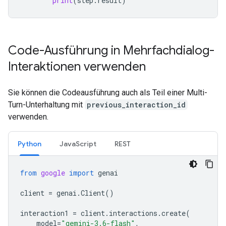
print
(
step
.
result
)
Code-Ausführung in Mehrfachdialog-
Interaktionen verwenden
Sie können die Codeausführung auch als Teil einer Multi-
Turn-Unterhaltung mit
previous_interaction_id
verwenden.
Python
JavaScript
REST
from
google
import
genai
client
=
genai
.
Client
()
interaction1
=
client
.
interactions
.
create
(
model
=
"gemini-3.6-flash"
,