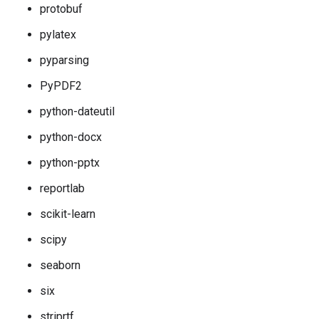
protobuf
pylatex
pyparsing
PyPDF2
python-dateutil
python-docx
python-pptx
reportlab
scikit-learn
scipy
seaborn
six
striprtf