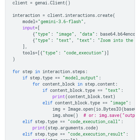
client
=
genai
.
Client
()
interaction
=
client
.
interactions
.
create
(
model
=
"gemini-3.6-flash"
,
input
=
[
{
"type"
:
"image"
,
"data"
:
base64
.
b64encod
{
"type"
:
"text"
,
"text"
:
"Zoom into the e
],
tools
=
[{
"type"
:
"code_execution"
}]
)
for
step
in
interaction
.
steps
:
if
step
.
type
==
"model_output"
:
for
content_block
in
step
.
content
:
if
content_block
.
type
==
"text"
:
print
(
content_block
.
text
)
elif
content_block
.
type
==
"image"
:
img
=
Image
.
open
(
io
.
BytesIO
(
base64
img
.
show
()
# or: img.save("outpu
elif
step
.
type
==
"code_execution_call"
:
print
(
step
.
arguments
.
code
)
elif
step
.
type
==
"code_execution_result"
: