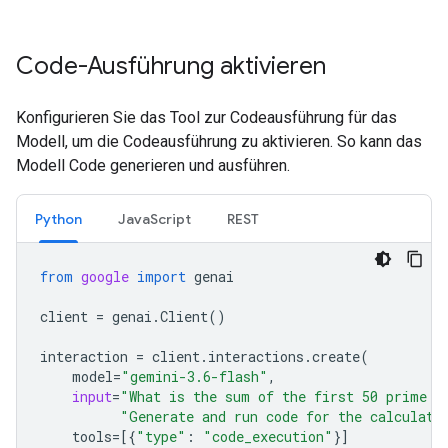
Code-Ausführung aktivieren
Konfigurieren Sie das Tool zur Codeausführung für das
Modell, um die Codeausführung zu aktivieren. So kann das
Modell Code generieren und ausführen.
Python
JavaScript
REST
from
google
import
genai
client
=
genai
.
Client
()
interaction
=
client
.
interactions
.
create
(
model
=
"gemini-3.6-flash"
,
input
=
"What is the sum of the first 50 prime n
"Generate and run code for the calculati
tools
=
[{
"type"
:
"code_execution"
}]