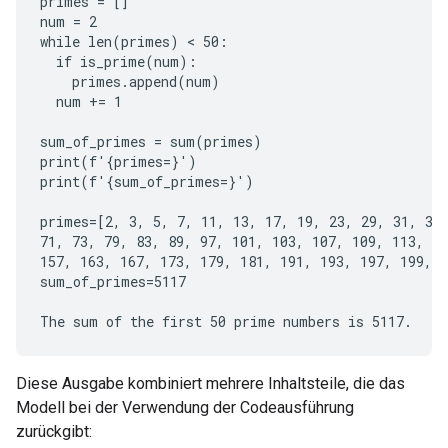
primes = []

num = 2

while len(primes) < 50:

  if is_prime(num):

    primes.append(num)

  num += 1

sum_of_primes = sum(primes)

print(f'{primes=}')

print(f'{sum_of_primes=}')

primes=[2, 3, 5, 7, 11, 13, 17, 19, 23, 29, 31, 37,
71, 73, 79, 83, 89, 97, 101, 103, 107, 109, 113, 12
157, 163, 167, 173, 179, 181, 191, 193, 197, 199, 2
sum_of_primes=5117

Diese Ausgabe kombiniert mehrere Inhaltsteile, die das
Modell bei der Verwendung der Codeausführung
zurückgibt: