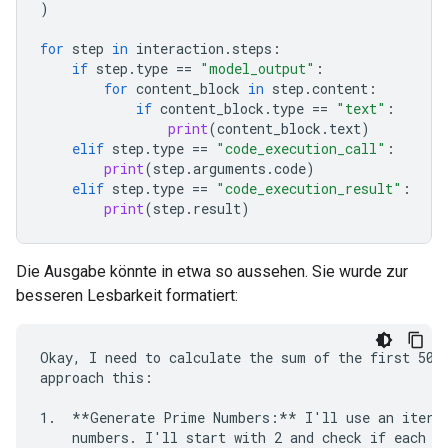
)
for
step
in
interaction
.
steps
:
if
step
.
type
==
"model_output"
:
for
content_block
in
step
.
content
:
if
content_block
.
type
==
"text"
:
print
(
content_block
.
text
)
elif
step
.
type
==
"code_execution_call"
:
print
(
step
.
arguments
.
code
)
elif
step
.
type
==
"code_execution_result"
:
print
(
step
.
result
)
Die Ausgabe könnte in etwa so aussehen. Sie wurde zur
besseren Lesbarkeit formatiert:
Okay, I need to calculate the sum of the first 50 p
approach this:

1.  **Generate Prime Numbers:** I'll use an iterat
    numbers. I'll start with 2 and check if each su