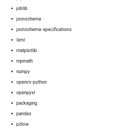
joblib
jsonschema
jsonschema-specifications
lxml
matplotlib
mpmath
numpy
opencv-python
openpyxl
packaging
pandas
pillow