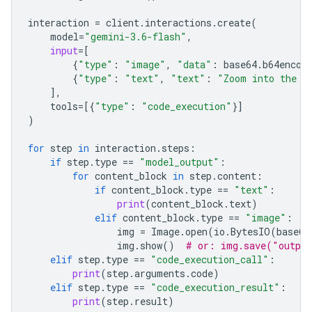
interaction
=
client
.
interactions
.
create
(
model
=
"gemini-3.6-flash"
,
input
=
[
{
"type"
:
"image"
,
"data"
:
base64
.
b64encod
{
"type"
:
"text"
,
"text"
:
"Zoom into the e
],
tools
=
[{
"type"
:
"code_execution"
}]
)
for
step
in
interaction
.
steps
:
if
step
.
type
==
"model_output"
:
for
content_block
in
step
.
content
:
if
content_block
.
type
==
"text"
:
print
(
content_block
.
text
)
elif
content_block
.
type
==
"image"
:
img
=
Image
.
open
(
io
.
BytesIO
(
base64
img
.
show
()
# or: img.save("outpu
elif
step
.
type
==
"code_execution_call"
:
print
(
step
.
arguments
.
code
)
elif
step
.
type
==
"code_execution_result"
:
print
(
step
.
result
)