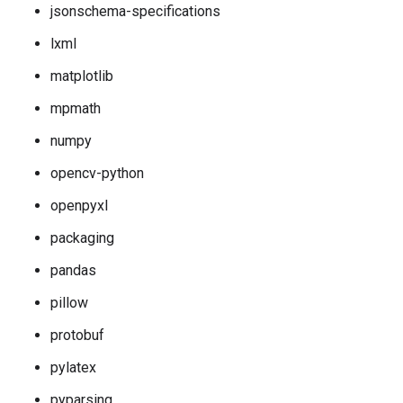
jsonschema-specifications
lxml
matplotlib
mpmath
numpy
opencv-python
openpyxl
packaging
pandas
pillow
protobuf
pylatex
pyparsing