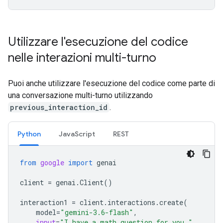
Utilizzare l'esecuzione del codice
nelle interazioni multi-turno
Puoi anche utilizzare l'esecuzione del codice come parte di
una conversazione multi-turno utilizzando
previous_interaction_id
.
Python
JavaScript
REST
from
google
import
genai
client
=
genai
.
Client
()
interaction1
=
client
.
interactions
.
create
(
model
=
"gemini-3.6-flash"
,
input
=
"I have a math question for you."
,