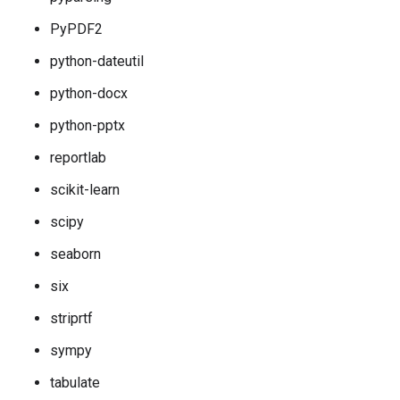
PyPDF2
python-dateutil
python-docx
python-pptx
reportlab
scikit-learn
scipy
seaborn
six
striprtf
sympy
tabulate