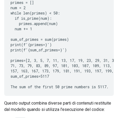
primes = []

num = 2

while len(primes) < 50:

  if is_prime(num):

    primes.append(num)

  num += 1

sum_of_primes = sum(primes)

print(f'{primes=}')

print(f'{sum_of_primes=}')

primes=[2, 3, 5, 7, 11, 13, 17, 19, 23, 29, 31, 37,
71, 73, 79, 83, 89, 97, 101, 103, 107, 109, 113, 12
157, 163, 167, 173, 179, 181, 191, 193, 197, 199, 2
sum_of_primes=5117

Questo output combina diverse parti di contenuti restituite
dal modello quando si utilizza l'esecuzione del codice: