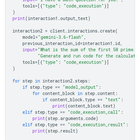
tools
=
[{
"type"
:
"code_execution"
}]
)
print
(
interaction1
.
output_text
)
interaction2
=
client
.
interactions
.
create
(
model
=
"gemini-3.6-flash"
,
previous_interaction_id
=
interaction1
.
id
,
input
=
"What is the sum of the first 50 prime n
"Generate and run code for the calculati
tools
=
[{
"type"
:
"code_execution"
}]
)
for
step
in
interaction2
.
steps
:
if
step
.
type
==
"model_output"
:
for
content_block
in
step
.
content
:
if
content_block
.
type
==
"text"
:
print
(
content_block
.
text
)
elif
step
.
type
==
"code_execution_call"
:
print
(
step
.
arguments
.
code
)
elif
step
.
type
==
"code_execution_result"
:
print
(
step
.
result
)