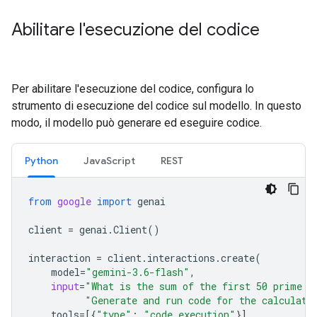
Abilitare l'esecuzione del codice
Per abilitare l'esecuzione del codice, configura lo
strumento di esecuzione del codice sul modello. In questo
modo, il modello può generare ed eseguire codice.
Python
JavaScript
REST
from
google
import
genai
client
=
genai
.
Client
()
interaction
=
client
.
interactions
.
create
(
model
=
"gemini-3.6-flash"
,
input
=
"What is the sum of the first 50 prime n
"Generate and run code for the calculati
tools
=
[{
"type"
:
"code_execution"
}]