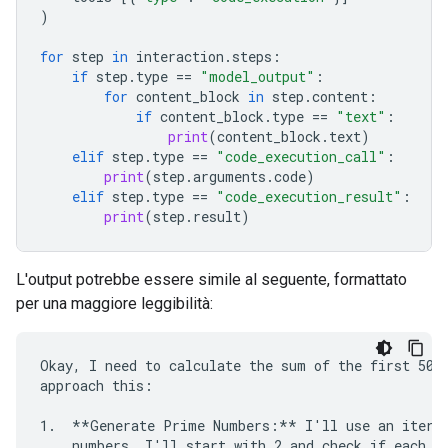
)
for
step
in
interaction
.
steps
:
if
step
.
type
==
"model_output"
:
for
content_block
in
step
.
content
:
if
content_block
.
type
==
"text"
:
print
(
content_block
.
text
)
elif
step
.
type
==
"code_execution_call"
:
print
(
step
.
arguments
.
code
)
elif
step
.
type
==
"code_execution_result"
:
print
(
step
.
result
)
L'output potrebbe essere simile al seguente, formattato
per una maggiore leggibilità:
Okay, I need to calculate the sum of the first 50 p
approach this:

1.  **Generate Prime Numbers:** I'll use an iterat
    numbers. I'll start with 2 and check if each su