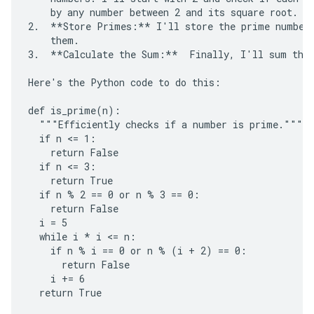
    by any number between 2 and its square root. If
2.  **Store Primes:** I'll store the prime numbers
    them.

3.  **Calculate the Sum:**  Finally, I'll sum the 
Here's the Python code to do this:

def is_prime(n):

  """Efficiently checks if a number is prime."""

  if n <= 1:

    return False

  if n <= 3:

    return True

  if n % 2 == 0 or n % 3 == 0:

    return False

  i = 5

  while i * i <= n:

    if n % i == 0 or n % (i + 2) == 0:

      return False

    i += 6

  return True
