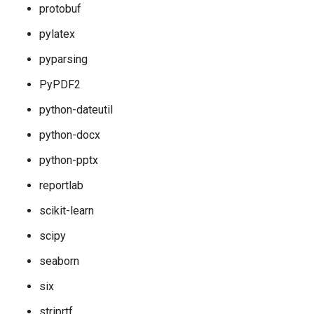
protobuf
pylatex
pyparsing
PyPDF2
python-dateutil
python-docx
python-pptx
reportlab
scikit-learn
scipy
seaborn
six
striprtf