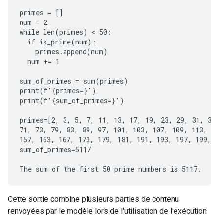
primes = []

num = 2

while len(primes) < 50:

  if is_prime(num):

    primes.append(num)

  num += 1

sum_of_primes = sum(primes)

print(f'{primes=}')

print(f'{sum_of_primes=}')

primes=[2, 3, 5, 7, 11, 13, 17, 19, 23, 29, 31, 37,
71, 73, 79, 83, 89, 97, 101, 103, 107, 109, 113, 12
157, 163, 167, 173, 179, 181, 191, 193, 197, 199, 2
sum_of_primes=5117

Cette sortie combine plusieurs parties de contenu
renvoyées par le modèle lors de l'utilisation de l'exécution