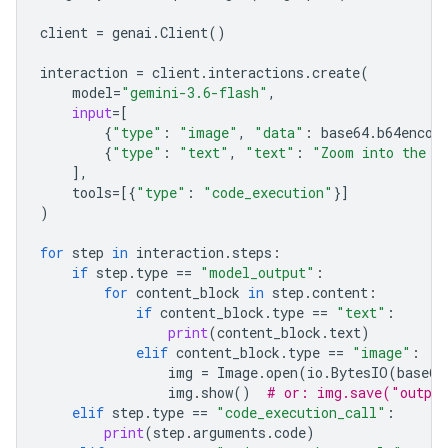
client
=
genai
.
Client
()
interaction
=
client
.
interactions
.
create
(
model
=
"gemini-3.6-flash"
,
input
=
[
{
"type"
:
"image"
,
"data"
:
base64
.
b64encod
{
"type"
:
"text"
,
"text"
:
"Zoom into the e
],
tools
=
[{
"type"
:
"code_execution"
}]
)
for
step
in
interaction
.
steps
:
if
step
.
type
==
"model_output"
:
for
content_block
in
step
.
content
:
if
content_block
.
type
==
"text"
:
print
(
content_block
.
text
)
elif
content_block
.
type
==
"image"
:
img
=
Image
.
open
(
io
.
BytesIO
(
base64
img
.
show
()
# or: img.save("outpu
elif
step
.
type
==
"code_execution_call"
:
print
(
step
.
arguments
.
code
)