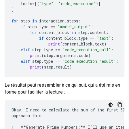
tools
=
[{
"type"
:
"code_execution"
}]
)
for
step
in
interaction
.
steps
:
if
step
.
type
==
"model_output"
:
for
content_block
in
step
.
content
:
if
content_block
.
type
==
"text"
:
print
(
content_block
.
text
)
elif
step
.
type
==
"code_execution_call"
:
print
(
step
.
arguments
.
code
)
elif
step
.
type
==
"code_execution_result"
:
print
(
step
.
result
)
Le résultat peut ressembler à ce qui suit, qui a été mis en
forme pour faciliter la lecture :
Okay, I need to calculate the sum of the first 50 p
approach this:

1.  **Generate Prime Numbers:** I'll use an iterat