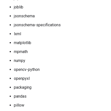
joblib
jsonschema
jsonschema-specifications
lxml
matplotlib
mpmath
numpy
opencv-python
openpyxl
packaging
pandas
pillow