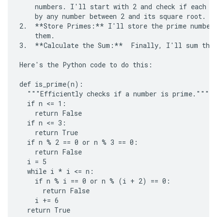
    numbers. I'll start with 2 and check if each su
    by any number between 2 and its square root. If
2.  **Store Primes:** I'll store the prime numbers
    them.

3.  **Calculate the Sum:**  Finally, I'll sum the 
Here's the Python code to do this:

def is_prime(n):

  """Efficiently checks if a number is prime."""

  if n <= 1:

    return False

  if n <= 3:

    return True

  if n % 2 == 0 or n % 3 == 0:

    return False

  i = 5

  while i * i <= n:

    if n % i == 0 or n % (i + 2) == 0:

      return False

    i += 6

  return True
