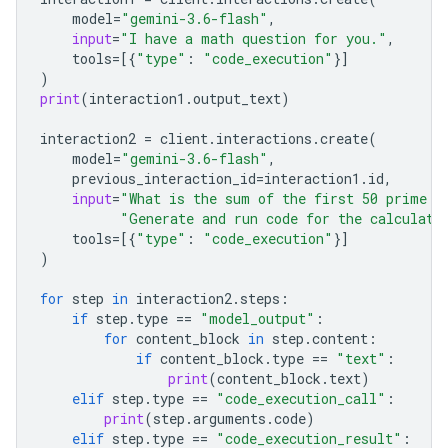
model
=
"gemini-3.6-flash"
,
input
=
"I have a math question for you."
,
tools
=
[{
"type"
:
"code_execution"
}]
)
print
(
interaction1
.
output_text
)
interaction2
=
client
.
interactions
.
create
(
model
=
"gemini-3.6-flash"
,
previous_interaction_id
=
interaction1
.
id
,
input
=
"What is the sum of the first 50 prime n
"Generate and run code for the calculati
tools
=
[{
"type"
:
"code_execution"
}]
)
for
step
in
interaction2
.
steps
:
if
step
.
type
==
"model_output"
:
for
content_block
in
step
.
content
:
if
content_block
.
type
==
"text"
:
print
(
content_block
.
text
)
elif
step
.
type
==
"code_execution_call"
:
print
(
step
.
arguments
.
code
)
elif
step
.
type
==
"code_execution_result"
: