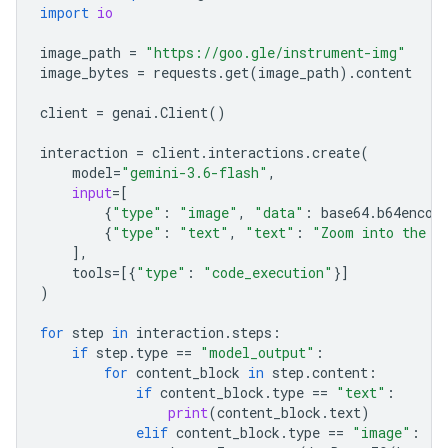
import
io
image_path
=
"https://goo.gle/instrument-img"
image_bytes
=
requests
.
get
(
image_path
)
.
content
client
=
genai
.
Client
()
interaction
=
client
.
interactions
.
create
(
model
=
"gemini-3.6-flash"
,
input
=
[
{
"type"
:
"image"
,
"data"
:
base64
.
b64encod
{
"type"
:
"text"
,
"text"
:
"Zoom into the e
],
tools
=
[{
"type"
:
"code_execution"
}]
)
for
step
in
interaction
.
steps
:
if
step
.
type
==
"model_output"
:
for
content_block
in
step
.
content
:
if
content_block
.
type
==
"text"
:
print
(
content_block
.
text
)
elif
content_block
.
type
==
"image"
: