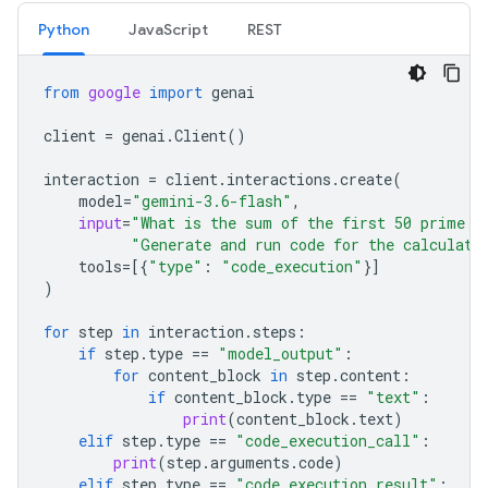
Python
JavaScript
REST
from
google
import
genai
client
=
genai
.
Client
()
interaction
=
client
.
interactions
.
create
(
model
=
"gemini-3.6-flash"
,
input
=
"What is the sum of the first 50 prime n
"Generate and run code for the calculati
tools
=
[{
"type"
:
"code_execution"
}]
)
for
step
in
interaction
.
steps
:
if
step
.
type
==
"model_output"
:
for
content_block
in
step
.
content
:
if
content_block
.
type
==
"text"
:
print
(
content_block
.
text
)
elif
step
.
type
==
"code_execution_call"
:
print
(
step
.
arguments
.
code
)
elif
step
.
type
==
"code_execution_result"
: