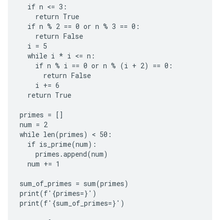
  if n <= 3:

    return True

  if n % 2 == 0 or n % 3 == 0:

    return False

  i = 5

  while i * i <= n:

    if n % i == 0 or n % (i + 2) == 0:

      return False

    i += 6

  return True

primes = []

num = 2

while len(primes) < 50:

  if is_prime(num):

    primes.append(num)

  num += 1

sum_of_primes = sum(primes)

print(f'{primes=}')

print(f'{sum_of_primes=}')
