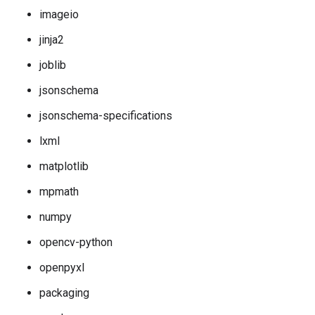
imageio
jinja2
joblib
jsonschema
jsonschema-specifications
lxml
matplotlib
mpmath
numpy
opencv-python
openpyxl
packaging