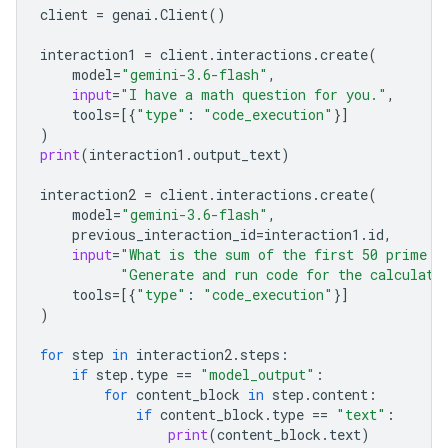
client
=
genai
.
Client
()
interaction1
=
client
.
interactions
.
create
(
model
=
"gemini-3.6-flash"
,
input
=
"I have a math question for you."
,
tools
=
[{
"type"
:
"code_execution"
}]
)
print
(
interaction1
.
output_text
)
interaction2
=
client
.
interactions
.
create
(
model
=
"gemini-3.6-flash"
,
previous_interaction_id
=
interaction1
.
id
,
input
=
"What is the sum of the first 50 prime n
"Generate and run code for the calculati
tools
=
[{
"type"
:
"code_execution"
}]
)
for
step
in
interaction2
.
steps
:
if
step
.
type
==
"model_output"
:
for
content_block
in
step
.
content
:
if
content_block
.
type
==
"text"
:
print
(
content_block
.
text
)