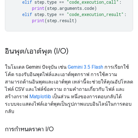
elif
step
.
type
==
"code_execution_call"
:
print
(
step
.
arguments
.
code
)
elif
step
.
type
==
"code_execution_result"
:
print
(
step
.
result
)
อินพุต
/
เอาต์พุต (I
/
O)
ในโมเดล Gemini ปัจจุบัน เช่น
Gemini 3.5 Flash
การเรียกใช้
โค้ด รองรับอินพุตไฟล์และเอาต์พุตกราฟ การใช้ความ
สามารถด้านอินพุตและเอาต์พุต เหล่านี้จะช่วยให้คุณอัปโหลด
ไฟล์ CSV และไฟล์ข้อความ ถามคำถามเกี่ยวกับ ไฟล์ และ
สร้างกราฟ
Matplotlib
เป็นส่วน หนึ่งของการตอบกลับได้
ระบบจะแสดงไฟล์เอาต์พุตเป็นรูปภาพแบบอินไลน์ในการตอบ
กลับ
การกำหนดราคา I
/
O