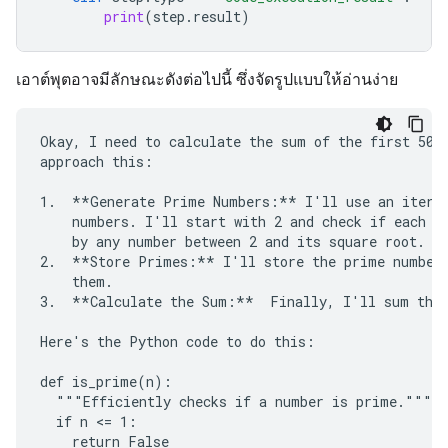
print
(
step
.
result
)
เอาต์พุตอาจมีลักษณะดังต่อไปนี้ ซึ่งจัดรูปแบบให้อ่านง่าย
Okay, I need to calculate the sum of the first 50 p
approach this:

1.  **Generate Prime Numbers:** I'll use an iterat
    numbers. I'll start with 2 and check if each su
    by any number between 2 and its square root. If
2.  **Store Primes:** I'll store the prime numbers
    them.

3.  **Calculate the Sum:**  Finally, I'll sum the 
Here's the Python code to do this:

def is_prime(n):

  """Efficiently checks if a number is prime."""

  if n <= 1:

    return False
