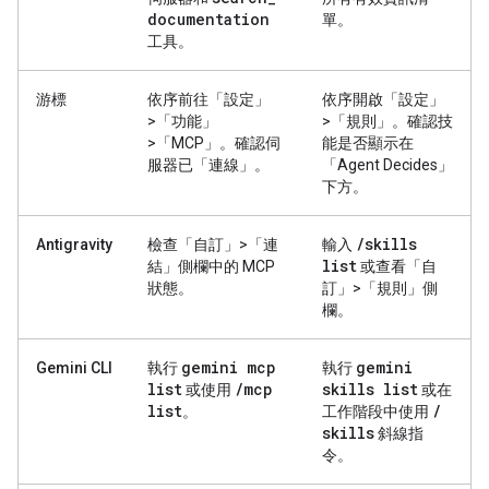
documentation
單。
工具。
游標
依序前往「設定」
依序開啟「設定」
>「功能」
>「規則」
。確認技
>「MCP」
。確認伺
能是否顯示在
服器已「連線」。
「Agent Decides」
下方。
/
skills
Antigravity
檢查「自訂」>「連
輸入
list
結」
側欄中的 MCP
或查看「自
狀態。
訂」>「規則」
側
欄。
gemini mcp
gemini
Gemini CLI
執行
執行
list
/
mcp
skills list
或使用
或在
list
/
。
工作階段中使用
skills
斜線指
令。