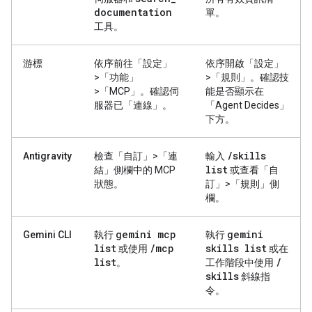
documentation
單。
工具。
游標
依序前往「設定」
依序開啟「設定」
>「功能」
>「規則」
。確認技
>「MCP」
。確認伺
能是否顯示在
服器已「連線」。
「Agent Decides」
下方。
/
skills
Antigravity
檢查「自訂」>「連
輸入
list
結」
側欄中的 MCP
或查看「自
狀態。
訂」>「規則」
側
欄。
gemini mcp
gemini
Gemini CLI
執行
執行
list
/
mcp
skills list
或使用
或在
list
/
。
工作階段中使用
skills
斜線指
令。