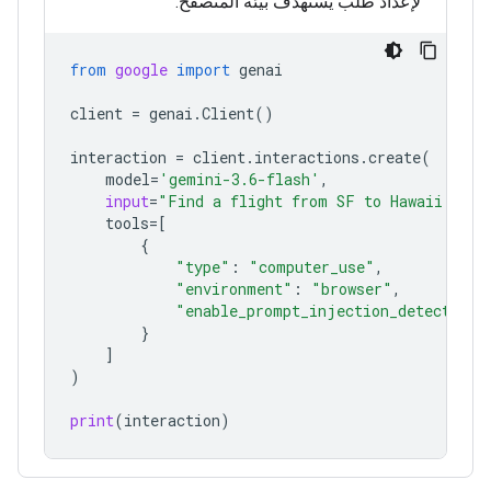
لإعداد طلب يستهدف بيئة المتصفّح:
from
google
import
genai
client
=
genai
.
Client
()
interaction
=
client
.
interactions
.
create
(
model
=
'gemini-3.6-flash'
,
input
=
"Find a flight from SF to Hawaii on J
tools
=
[
{
"type"
:
"computer_use"
,
"environment"
:
"browser"
,
"enable_prompt_injection_detection"
}
]
)
print
(
interaction
)