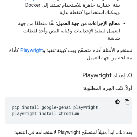
بيئة اختبارية جاهزة للاستخدام تستند إلى Docker
ويمكنك استخدامها كنقطة بداية.
معالج الإجراءات من جهة العميل:
نفِّذ منطقًا من جهة
العميل لتنفيذ الإحداثيات وكتابة النص وأخذ لقطات
شاشة.
تستخدِم الأمثلة أدناه متصفّح ويب كبيئة تنفيذ و
Playwright
كأداة
معالجة من جهة العميل.
0
.
إعداد Playwright
أولاً، ثبِّت الحِزم المطلوبة:
pip
install
google-genai
playwright

playwright
install
بعد ذلك، ابدأ مثيلاً لمتصفّح Playwright لاستخدامه في التنفيذ: