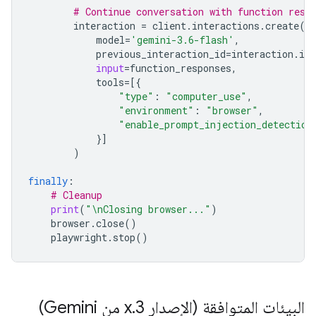
# Continue conversation with function resp
interaction
=
client
.
interactions
.
create
(
model
=
'gemini-3.6-flash'
,
previous_interaction_id
=
interaction
.
id
,
input
=
function_responses
,
tools
=
[{
"type"
:
"computer_use"
,
"environment"
:
"browser"
,
"enable_prompt_injection_detection
}]
)
finally
:
# Cleanup
print
(
"
\n
Closing browser..."
)
browser
.
close
()
playwright
.
stop
()
البيئات المتوافقة (الإصدار 3
.
x من Gemini)