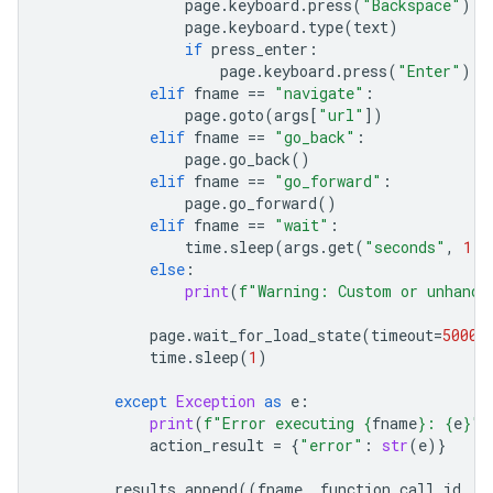
page
.
keyboard
.
press
(
"Backspace"
)
page
.
keyboard
.
type
(
text
)
if
press_enter
:
page
.
keyboard
.
press
(
"Enter"
)
elif
fname
==
"navigate"
:
page
.
goto
(
args
[
"url"
])
elif
fname
==
"go_back"
:
page
.
go_back
()
elif
fname
==
"go_forward"
:
page
.
go_forward
()
elif
fname
==
"wait"
:
time
.
sleep
(
args
.
get
(
"seconds"
,
1
))
else
:
print
(
f
"Warning: Custom or unhandl
page
.
wait_for_load_state
(
timeout
=
5000
)
time
.
sleep
(
1
)
except
Exception
as
e
:
print
(
f
"Error executing 
{
fname
}
: 
{
e
}
"
)
action_result
=
{
"error"
:
str
(
e
)}
results
.
append
((
fname
,
function_call
.
id
,
a