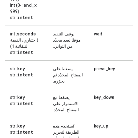
end
_
x
: int (0-
999)
intent
: str
seconds
wait
يوقف التنفيذ
: int
مؤقتًا لعدد محدّد
(اختياري، القيمة
1
من الثواني.
التلقائية
)
intent
: str
key
press_key
يضغط على
: str
intent
المفتاح المحدّد ثم
: str
يحرّره.
key
key_down
يضغط مع
: str
intent
الاستمرار على
: str
المفتاح المحدّد.
key
key_up
تُستخدَم هذه
: str
intent
الطريقة لتحرير
: str