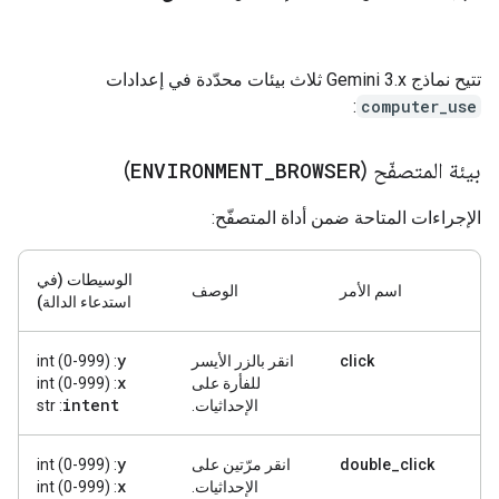
تتيح نماذج Gemini 3.x ثلاث بيئات محدّدة في إعدادات
:
computer_use
بيئة المتصفّح (
BROWSER
_
ENVIRONMENT
)
الإجراءات المتاحة ضمن أداة المتصفّح:
الوسيطات (في
اسم الأمر
الوصف
استدعاء الدالة)
y
click
انقر بالزر الأيسر
: int (0-999)
x
للفأرة على
: int (0-999)
intent
الإحداثيات.
: str
y
double_click
انقر مرّتين على
: int (0-999)
x
الإحداثيات.
: int (0-999)