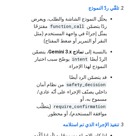
تلقّي ردّ النموذج
يحلّل النموذج الشاشة والطلب، ويعرض
ردًا يتضمّن
function_call
مقترَحًا
يمثّل إجراءً في واجهة المستخدم (مثل
النقر أو التمرير أو ضغط المفتاح).
بالنسبة إلى
نماذج Gemini 3.x
، يتضمّن
الردّ أيضًا
intent
يوضّح سبب اختيار
النموذج لهذا الإجراء.
قد يتضمّن الرد أيضًا
safety_decision
من نظام أمان
داخلي يصنّف الإجراء على أنّه عادي/
مسموح به، أو
require_confirmation
(يتطلّب
موافقة المستخدم)، أو محظور.
تنفيذ الإجراء الذي تم استلامه
إذا كان الإجراء مسموحًا به (أو إذا أكّده