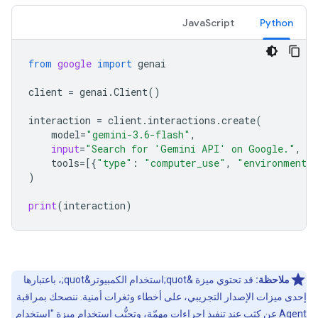
JavaScript
Python
from
google
import
genai
client
=
genai
.
Client
()
interaction
=
client
.
interactions
.
create
(
model
=
"gemini-3.6-flash"
,
input
=
"Search for 'Gemini API' on Google."
,
tools
=
[{
"type"
:
"computer_use"
,
"environment"
)
print
(
interaction
)
ملاحظة:
قد تحتوي ميزة &quot;استخدام الكمبيوتر&quot;، باعتبارها
إحدى ميزات الإصدار التجريبي، على أخطاء وثغرات أمنية. ننصحك بمراقبة
Agent عن كثب عند تنفيذ إجراءات مهمّة، وتجنُّب استخدام ميزة "استخدام