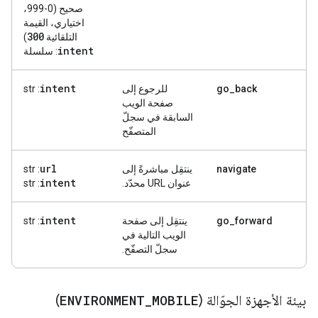
صحيح (0-999،
اختياري، القيمة
300
التلقائية
)
intent
: سلسلة
intent
go_back
للرجوع إلى
: str
صفحة الويب
السابقة في سجلّ
المتصفّح
url
navigate
ينتقِل مباشرةً إلى
: str
intent
عنوان URL محدّد.
: str
intent
go_forward
ينتقِل إلى صفحة
: str
الويب التالية في
سجلّ التصفّح.
بيئة الأجهزة الجوّالة (
MOBILE
_
ENVIRONMENT
)