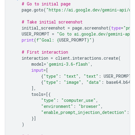
# Go to initial page
page
.
goto
(
"https://ai.google.dev/gemini-api/do
# Take initial screenshot
initial_screenshot
=
page
.
screenshot
(
type
=
"png
USER_PROMPT
=
"Go to ai.google.dev/gemini-api/
print
(
f
"Goal: 
{
USER_PROMPT
}
"
)
# First interaction
interaction
=
client
.
interactions
.
create
(
model
=
'gemini-3.6-flash'
,
input
=
[
{
"type"
:
"text"
,
"text"
:
USER_PROMPT
}
{
"type"
:
"image"
,
"data"
:
base64
.
b64e
],
tools
=
[{
"type"
:
"computer_use"
,
"environment"
:
"browser"
,
"enable_prompt_injection_detection"
:
T
}]
)