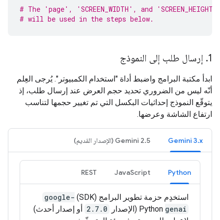
# The 'page', 'SCREEN_WIDTH', and 'SCREEN_HEIGHT'
# will be used in the steps below.
1
.
إرسال طلب إلى النموذج
ابدأ مكتبة البرامج واضبط أداة "استخدام الكمبيوتر". يُرجى العِلم
أنّه ليس من الضروري تحديد حجم العرض عند إرسال طلب، إذ
يتوقّع النموذج إحداثيات البكسل التي تم تغيير حجمها لتناسب
ارتفاع الشاشة وعرضها.
‫Gemini 3.x
‫Gemini 2.5 (الإصدار القديم)
REST
JavaScript
Python
استخدِم حزمة تطوير البرامج (SDK)
google-
genai
Python (الإصدار
2.7.0
أو إصدار أحدث)