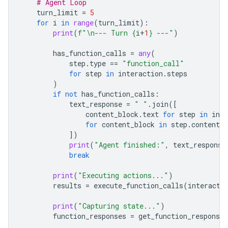
# Agent Loop
turn_limit
=
5
for
i
in
range
(
turn_limit
):
print
(
f
"
\n
--- Turn 
{
i
+
1
}
 ---"
)
has_function_calls
=
any
(
step
.
type
==
"function_call"
for
step
in
interaction
.
steps
)
if
not
has_function_calls
:
text_response
=
" "
.
join
([
content_block
.
text
for
step
in
inte
for
content_block
in
step
.
content
i
])
print
(
"Agent finished:"
,
text_response
break
print
(
"Executing actions..."
)
results
=
execute_function_calls
(
interacti
print
(
"Capturing state..."
)
function_responses
=
get_function_responses