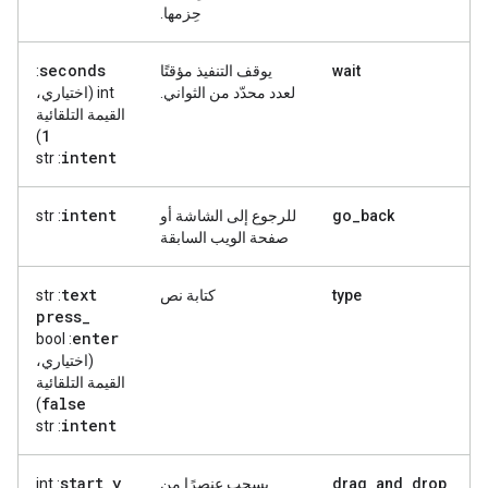
حِزمها.
seconds
wait
يوقف التنفيذ مؤقتًا
:
لعدد محدّد من الثواني.
int (اختياري،
القيمة التلقائية
1
)
intent
: str
intent
go_back
للرجوع إلى الشاشة أو
: str
صفحة الويب السابقة
text
type
كتابة نص
: str
press
_
enter
: bool
(اختياري،
القيمة التلقائية
false
)
intent
: str
start
_
y
drag_and_drop
يسحب عنصرًا من
: int