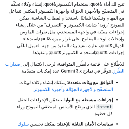
تتيح لك أداة &quot;استخدام الكمبيوتر&quot; إنشاء وكلاء تحكّم
في المتصفّح والأجهزة الجوّالة وأجهزة الكمبيوتر المكتبي تتفاعل
مع المهام وتنفّذها تلقائيًا. باستخدام لقطات الشاشة، يمكن
للنموذج "رؤية" شاشة الكمبيوتر و "التصرف" من خلال إنشاء
إجراءات معيّنة في واجهة المستخدم، مثل نقرات الماوس
وإدخالات لوحة المفاتيح. على غرار ميزة &quot;استدعاء
الدوال&quot;، عليك تنفيذ بيئة التنفيذ من جهة العميل لتلقّي
إجراءات &quot;استخدام الكمبيوتر&quot; وتنفيذها.
للاطّلاع على قائمة بالطُرز المتوافقة، يُرجى الانتقال إلى
إصدارات
الطُرز
. تتوفّر في نماذج Gemini 3.x عدة إمكانات متقدّمة:
التوافق مع بيئات متعددة:
يمكنك إنشاء وكلاء لبيئات
المتصفّح والأجهزة الجوّالة وأجهزة الكمبيوتر
.
إجراءات مبسطة مع النوايا:
تتضمّن الإجراءات الحقل
intent
الذي يوضّح الأساس المنطقي للنموذج وراء
كل خطوة.
سياسات الأمان القابلة للإعداد:
يمكنك تحسين
سلوك