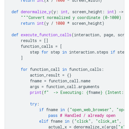
return
int
(
x
/
1000
*
screen_width
)
def
denormalize_y
(
y
:
int
,
screen_height
:
int
)
-
> 
i
"""Convert normalized y coordinate (0-1000) to
return
int
(
y
/
1000
*
screen_height
)
def
execute_function_calls
(
interaction
,
page
,
scre
results
=
[]
function_calls
=
[
step
for
step
in
interaction
.
steps
if
step
.
]
for
function_call
in
function_calls
:
action_result
=
{}
fname
=
function_call
.
name
args
=
function_call
.
arguments
print
(
f
"  -> Executing: 
{
fname
}
 (Intent: 
{
try
:
if
fname
in
(
"open_web_browser"
,
"open
pass
# Handled / already open
elif
fname
in
(
"click"
,
"click_at"
,
"d
actual_x
=
denormalize_x
(
args
[
"x"
]