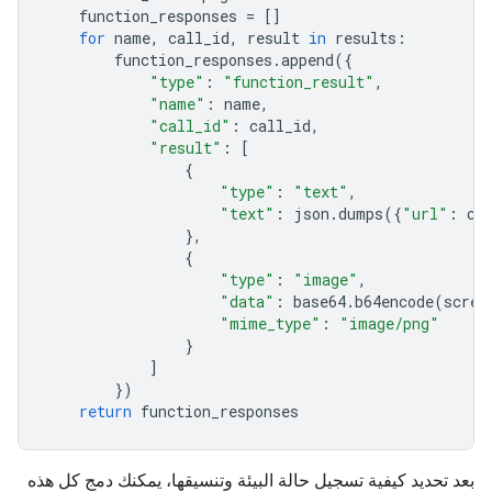
function_responses
=
[]
for
name
,
call_id
,
result
in
results
:
function_responses
.
append
({
"type"
:
"function_result"
,
"name"
:
name
,
"call_id"
:
call_id
,
"result"
:
[
{
"type"
:
"text"
,
"text"
:
json
.
dumps
({
"url"
:
cu
},
{
"type"
:
"image"
,
"data"
:
base64
.
b64encode
(
scree
"mime_type"
:
"image/png"
}
]
})
return
function_responses
بعد تحديد كيفية تسجيل حالة البيئة وتنسيقها، يمكنك دمج كل هذه