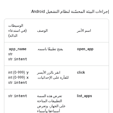
إجراءات البيئة المحسّنة لنظام التشغيل Android:
الوسيطات
اسم الأمر
الوصف
(في استدعاء
الدالة)
app
_
name
open_app
يفتح تطبيقًا باسمه.
:
str
intent
: str
y
click
انقر بالزر الأيسر
: int (0-999)
x
للفأرة على الإحداثيات.
: int (0-999)
intent
: str
intent
list_apps
تعرض هذه السمة
: str
التطبيقات المتاحة
على الجهاز، وتعرض
أسماءها وأسماء