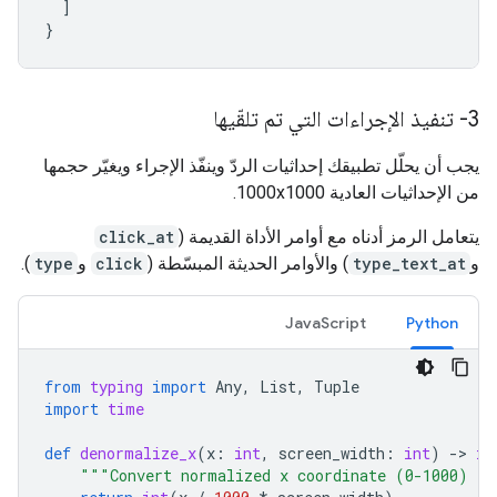
]
}
3- تنفيذ الإجراءات التي تم تلقّيها
يجب أن يحلّل تطبيقك إحداثيات الردّ وينفّذ الإجراء ويغيّر حجمها
من الإحداثيات العادية 1000x1000.
يتعامل الرمز أدناه مع أوامر الأداة القديمة (
click_at
و
type_text_at
) والأوامر الحديثة المبسّطة (
click
و
type
).
JavaScript
Python
from
typing
import
Any
,
List
,
Tuple
import
time
def
denormalize_x
(
x
:
int
,
screen_width
:
int
)
-
> 
in
"""Convert normalized x coordinate (0-1000) to