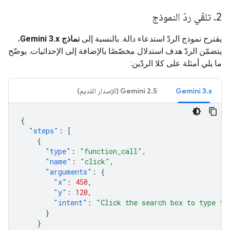
2
.
تلقّي ردّ النموذج
يقترح نموذج الردّ استدعاء دالة. بالنسبة إلى
نماذج Gemini 3.x
،
يتضمّن الردّ هدف استدلال مخصّصًا بالإضافة إلى الإحداثيات. يوضّح
ما يلي أمثلة على كلا الردّين:
‫Gemini 3.x
‫Gemini 2.5 (الإصدار القديم)
{
"steps"
:
[
{
"type"
:
"function_call"
,
"name"
:
"click"
,
"arguments"
:
{
"x"
:
450
,
"y"
:
120
,
"intent"
:
"Click the search box to type th
}
}