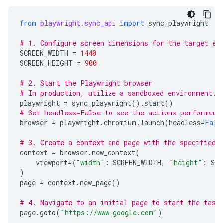
from
playwright.sync_api
import
sync_playwright
# 1. Configure screen dimensions for the target en
SCREEN_WIDTH
=
1440
SCREEN_HEIGHT
=
900
# 2. Start the Playwright browser
# In production, utilize a sandboxed environment.
playwright
=
sync_playwright
()
.
start
()
# Set headless=False to see the actions performed 
browser
=
playwright
.
chromium
.
launch
(
headless
=
Fals
# 3. Create a context and page with the specified 
context
=
browser
.
new_context
(
viewport
=
{
"width"
:
SCREEN_WIDTH
,
"height"
:
SCR
)
page
=
context
.
new_page
()
# 4. Navigate to an initial page to start the task
page
.
goto
(
"https://www.google.com"
)