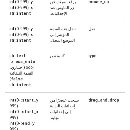
y
mouse_up
يرفع إصبعك عن
: int (0-999)
x
زر الماوس عند
: int (0-999)
intent
الإحداثيات.
: str
y
نقل
تنقل هذه السمة
: int (0-999)
x
المؤشر إلى
: int (0-999)
intent
الموضع المحدّد.
: str
text
type
كتابة نص
: str
press
_
enter
:
bool (اختياري،
القيمة التلقائية
false
)
intent
: str
start
_
y
drag_and_drop
يسحب عنصرًا من
: int (0-
إحداثيات البداية
999)
start
_
x
إلى إحداثيات
: int (0-
النهاية.
999)
end
_
y
: int (0-
999)