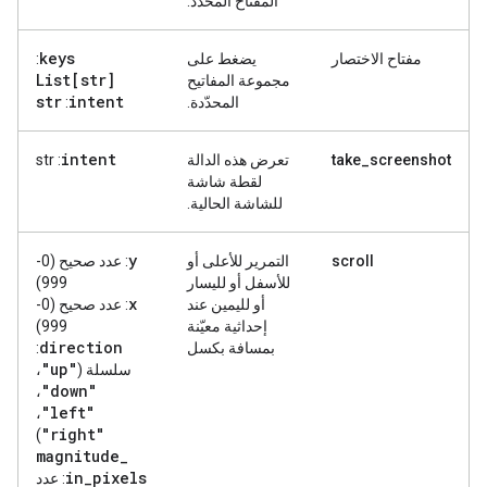
المفتاح المحدّد.
keys
مفتاح الاختصار
يضغط على
:
List[str]
مجموعة المفاتيح
str
intent
المحدّدة.
:
intent
take_screenshot
تعرض هذه الدالة
: str
لقطة شاشة
للشاشة الحالية.
y
scroll
التمرير للأعلى أو
: عدد صحيح (0-
للأسفل أو لليسار
999)
x
أو لليمين عند
: عدد صحيح (0-
إحداثية معيّنة
999)
direction
بمسافة بكسل
:
"up"
سلسلة (
،
"down"
،
"left"
،
"right"
)
magnitude
_
in
_
pixels
: عدد