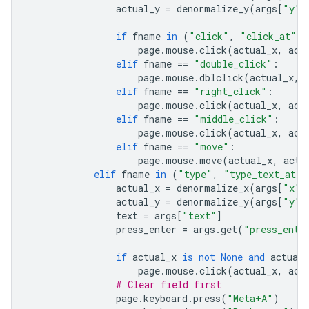
actual_y
=
denormalize_y
(
args
[
"y"
]
if
fname
in
(
"click"
,
"click_at"
):
page
.
mouse
.
click
(
actual_x
,
act
elif
fname
==
"double_click"
:
page
.
mouse
.
dblclick
(
actual_x
,
elif
fname
==
"right_click"
:
page
.
mouse
.
click
(
actual_x
,
act
elif
fname
==
"middle_click"
:
page
.
mouse
.
click
(
actual_x
,
act
elif
fname
==
"move"
:
page
.
mouse
.
move
(
actual_x
,
actu
elif
fname
in
(
"type"
,
"type_text_at"
)
actual_x
=
denormalize_x
(
args
[
"x"
]
actual_y
=
denormalize_y
(
args
[
"y"
]
text
=
args
[
"text"
]
press_enter
=
args
.
get
(
"press_ente
if
actual_x
is
not
None
and
actual_
page
.
mouse
.
click
(
actual_x
,
act
# Clear field first
page
.
keyboard
.
press
(
"Meta+A"
)