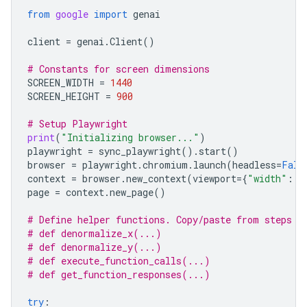
from
google
import
genai
client
=
genai
.
Client
()
# Constants for screen dimensions
SCREEN_WIDTH
=
1440
SCREEN_HEIGHT
=
900
# Setup Playwright
print
(
"Initializing browser..."
)
playwright
=
sync_playwright
()
.
start
()
browser
=
playwright
.
chromium
.
launch
(
headless
=
Fals
context
=
browser
.
new_context
(
viewport
=
{
"width"
:
S
page
=
context
.
new_page
()
# Define helper functions. Copy/paste from steps 3
# def denormalize_x(...)
# def denormalize_y(...)
# def execute_function_calls(...)
# def get_function_responses(...)
try
: