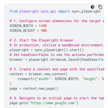
from
playwright.sync_api
import
sync_playwright
# 1. Configure screen dimensions for the target en
SCREEN_WIDTH
=
1440
SCREEN_HEIGHT
=
900
# 2. Start the Playwright browser
# In production, utilize a sandboxed environment.
playwright
=
sync_playwright
()
.
start
()
# Set headless=False to see the actions performed 
browser
=
playwright
.
chromium
.
launch
(
headless
=
Fals
# 3. Create a context and page with the specified 
context
=
browser
.
new_context
(
viewport
=
{
"width"
:
SCREEN_WIDTH
,
"height"
:
SCR
)
page
=
context
.
new_page
()
# 4. Navigate to an initial page to start the task
page
.
goto
(
"https://www.google.com"
)