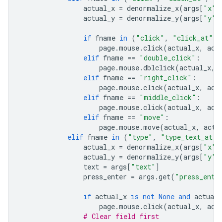
actual_x
=
denormalize_x
(
args
[
"x"
]
actual_y
=
denormalize_y
(
args
[
"y"
]
if
fname
in
(
"click"
,
"click_at"
):
page
.
mouse
.
click
(
actual_x
,
act
elif
fname
==
"double_click"
:
page
.
mouse
.
dblclick
(
actual_x
,
elif
fname
==
"right_click"
:
page
.
mouse
.
click
(
actual_x
,
act
elif
fname
==
"middle_click"
:
page
.
mouse
.
click
(
actual_x
,
act
elif
fname
==
"move"
:
page
.
mouse
.
move
(
actual_x
,
actu
elif
fname
in
(
"type"
,
"type_text_at"
)
actual_x
=
denormalize_x
(
args
[
"x"
]
actual_y
=
denormalize_y
(
args
[
"y"
]
text
=
args
[
"text"
]
press_enter
=
args
.
get
(
"press_ente
if
actual_x
is
not
None
and
actual_
page
.
mouse
.
click
(
actual_x
,
act
# Clear field first