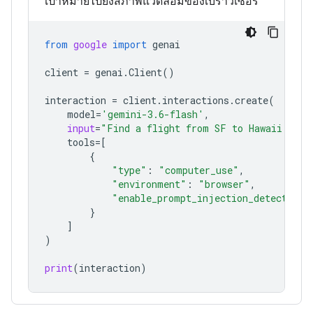
เป้าหมายไปยังสภาพแวดล้อมของเบราว์เซอร์
from
google
import
genai
client
=
genai
.
Client
()
interaction
=
client
.
interactions
.
create
(
model
=
'gemini-3.6-flash'
,
input
=
"Find a flight from SF to Hawaii on J
tools
=
[
{
"type"
:
"computer_use"
,
"environment"
:
"browser"
,
"enable_prompt_injection_detection"
}
]
)
print
(
interaction
)