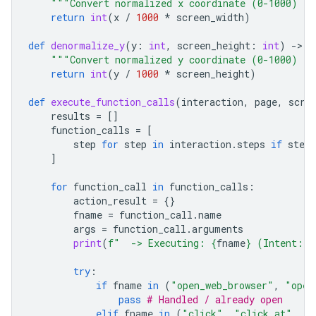
"""Convert normalized x coordinate (0-1000) to
return
int
(
x
/
1000
*
screen_width
)
def
denormalize_y
(
y
:
int
,
screen_height
:
int
)
-
> 
i
"""Convert normalized y coordinate (0-1000) to
return
int
(
y
/
1000
*
screen_height
)
def
execute_function_calls
(
interaction
,
page
,
scre
results
=
[]
function_calls
=
[
step
for
step
in
interaction
.
steps
if
step
.
]
for
function_call
in
function_calls
:
action_result
=
{}
fname
=
function_call
.
name
args
=
function_call
.
arguments
print
(
f
"  -> Executing: 
{
fname
}
 (Intent: 
{
try
:
if
fname
in
(
"open_web_browser"
,
"open
pass
# Handled / already open
elif
fname
in
(
"click"
,
"click_at"
,
"d