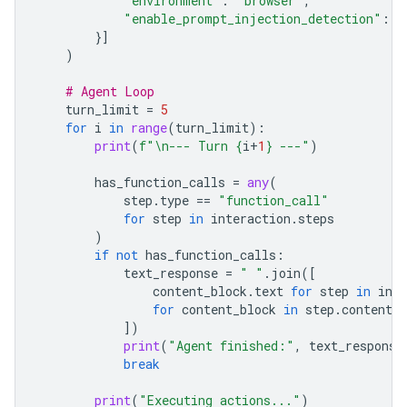
"environment"
:
"browser"
,
"enable_prompt_injection_detection"
:
T
}]
)
# Agent Loop
turn_limit
=
5
for
i
in
range
(
turn_limit
):
print
(
f
"
\n
--- Turn 
{
i
+
1
}
 ---"
)
has_function_calls
=
any
(
step
.
type
==
"function_call"
for
step
in
interaction
.
steps
)
if
not
has_function_calls
:
text_response
=
" "
.
join
([
content_block
.
text
for
step
in
inte
for
content_block
in
step
.
content
i
])
print
(
"Agent finished:"
,
text_response
break
print
(
"Executing actions..."
)