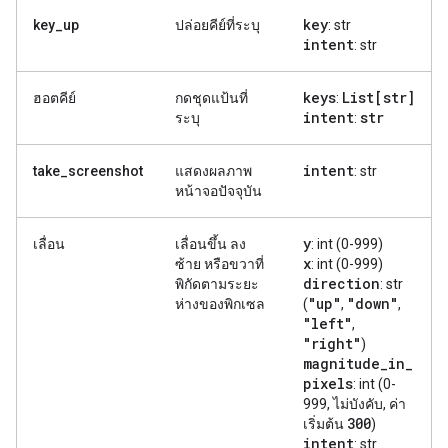
key
key_up
ปล่อยคีย์ที่ระบุ
: str
intent
: str
keys
List[str]
ฮอตคีย์
กดชุดแป้นที่
:
intent
str
ระบุ
:
intent
take_screenshot
แสดงผลภาพ
: str
หน้าจอปัจจุบัน
y
เลื่อน
เลื่อนขึ้น ลง
: int (0-999)
x
ซ้าย หรือขวาที่
: int (0-999)
direction
พิกัดตามระยะ
: str
"up"
"down"
ห่างของพิกเซล
(
,
,
"left"
,
"right"
)
magnitude
_
in
_
pixels
: int (0-
999, ไม่บังคับ, ค่า
300
เริ่มต้น
)
intent
: str