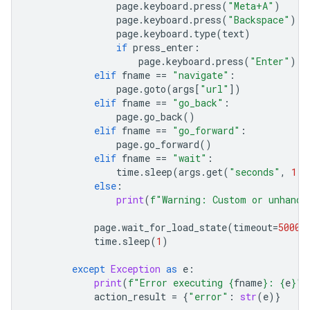
page
.
keyboard
.
press
(
"Meta+A"
)
page
.
keyboard
.
press
(
"Backspace"
)
page
.
keyboard
.
type
(
text
)
if
press_enter
:
page
.
keyboard
.
press
(
"Enter"
)
elif
fname
==
"navigate"
:
page
.
goto
(
args
[
"url"
])
elif
fname
==
"go_back"
:
page
.
go_back
()
elif
fname
==
"go_forward"
:
page
.
go_forward
()
elif
fname
==
"wait"
:
time
.
sleep
(
args
.
get
(
"seconds"
,
1
))
else
:
print
(
f
"Warning: Custom or unhandl
page
.
wait_for_load_state
(
timeout
=
5000
)
time
.
sleep
(
1
)
except
Exception
as
e
:
print
(
f
"Error executing 
{
fname
}
: 
{
e
}
"
)
action_result
=
{
"error"
:
str
(
e
)}