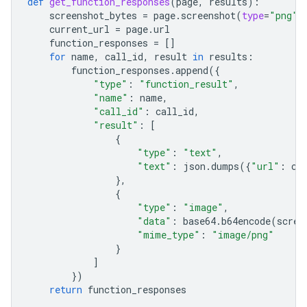
def
get_function_responses
(
page
,
results
):
screenshot_bytes
=
page
.
screenshot
(
type
=
"png"
)
current_url
=
page
.
url
function_responses
=
[]
for
name
,
call_id
,
result
in
results
:
function_responses
.
append
({
"type"
:
"function_result"
,
"name"
:
name
,
"call_id"
:
call_id
,
"result"
:
[
{
"type"
:
"text"
,
"text"
:
json
.
dumps
({
"url"
:
cu
},
{
"type"
:
"image"
,
"data"
:
base64
.
b64encode
(
scree
"mime_type"
:
"image/png"
}
]
})
return
function_responses