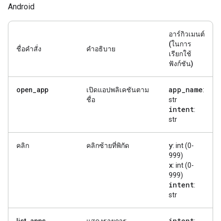
Android
อาร์กิวเมนต์
(ในการ
ชื่อคำสั่ง
คำอธิบาย
เรียกใช้
ฟังก์ชัน)
app
_
name
open_app
เปิดแอปพลิเคชันตาม
:
ชื่อ
str
intent
:
str
y
คลิก
คลิกซ้ายที่พิกัด
: int (0-
999)
x
: int (0-
999)
intent
:
str
intent
list_apps
แสดงรายการ
: