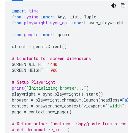
import
time
from
typing
import
Any
,
List
,
Tuple
from
playwright.sync_api
import
sync_playwright
from
google
import
genai
client
=
genai
.
Client
()
# Constants for screen dimensions
SCREEN_WIDTH
=
1440
SCREEN_HEIGHT
=
900
# Setup Playwright
print
(
"Initializing browser..."
)
playwright
=
sync_playwright
()
.
start
()
browser
=
playwright
.
chromium
.
launch
(
headless
=
Fals
context
=
browser
.
new_context
(
viewport
=
{
"width"
:
S
page
=
context
.
new_page
()
# Define helper functions. Copy/paste from steps 3
# def denormalize_x(...)