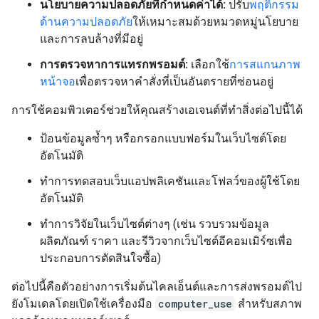
นโยบายความปลอดภัยที่กำหนดค่าได้:
ปรับ
พฤติกรรม
ด้านความปลอดภัย
ให้เหมาะสมด้วยหมวดหมู่นโยบาย
และการลบล้างที่มีอยู่
การตรวจหาการแทรกพรอมต์:
เลือกใช้
การสแกนภาพ
หน้าจอ
เพื่อตรวจหาคำสั่งที่เป็นอันตรายที่ซ่อนอยู่
การใช้คอมพิวเตอร์ช่วยให้คุณสร้างเอเจนต์ที่ทำสิ่งต่อไปนี้ได้
ป้อนข้อมูลซ้ำๆ หรือกรอกแบบฟอร์มในเว็บไซต์โดย
อัตโนมัติ
ทำการทดสอบเว็บแอปพลิเคชันและโฟลว์ของผู้ใช้โดย
อัตโนมัติ
ทําการวิจัยในเว็บไซต์ต่างๆ (เช่น รวบรวมข้อมูล
ผลิตภัณฑ์ ราคา และรีวิวจากเว็บไซต์อีคอมเมิร์ซเพื่อ
ประกอบการตัดสินใจซื้อ)
ต่อไปนี้คือตัวอย่างการเริ่มต้นไคลเอ็นต์และการส่งพรอมต์ไป
ยังโมเดลโดยเปิดใช้เครื่องมือ
computer_use
สำหรับสภาพ