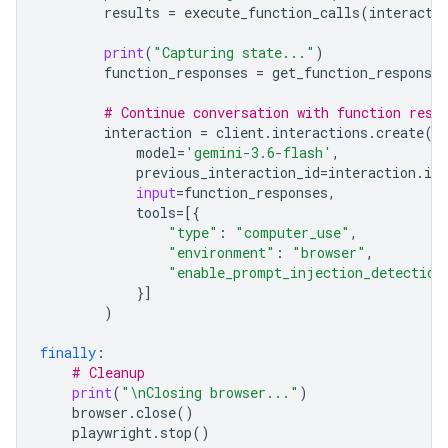
results
=
execute_function_calls
(
interacti
print
(
"Capturing state..."
)
function_responses
=
get_function_responses
# Continue conversation with function resp
interaction
=
client
.
interactions
.
create
(
model
=
'gemini-3.6-flash'
,
previous_interaction_id
=
interaction
.
id
,
input
=
function_responses
,
tools
=
[{
"type"
:
"computer_use"
,
"environment"
:
"browser"
,
"enable_prompt_injection_detection
}]
)
finally
:
# Cleanup
print
(
"
\n
Closing browser..."
)
browser
.
close
()
playwright
.
stop
()