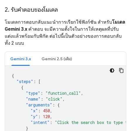
2
.
รับคำตอบของโมเดล
โมเดลการตอบกลับแนะนำการเรียกใช้ฟังก์ชัน สำหรับ
โมเดล
Gemini 3.x
คำตอบ จะมีความตั้งใจในการให้เหตุผลที่ปรับ
แต่งแล้วพร้อมกับพิกัด ต่อไปนี้เป็นตัวอย่างของการตอบกลับ
ทั้ง 2 แบบ
Gemini 3.x
Gemini 2.5 (เดิม)
{
"steps"
:
[
{
"type"
:
"function_call"
,
"name"
:
"click"
,
"arguments"
:
{
"x"
:
450
,
"y"
:
120
,
"intent"
:
"Click the search box to type th
}