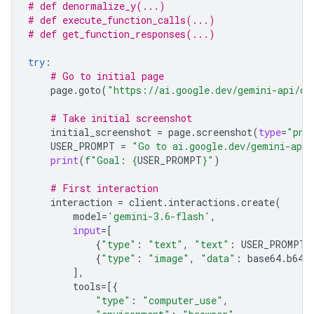
# def denormalize_y(...)
# def execute_function_calls(...)
# def get_function_responses(...)
try
:
# Go to initial page
page
.
goto
(
"https://ai.google.dev/gemini-api/do
# Take initial screenshot
initial_screenshot
=
page
.
screenshot
(
type
=
"png
USER_PROMPT
=
"Go to ai.google.dev/gemini-api/
print
(
f
"Goal: 
{
USER_PROMPT
}
"
)
# First interaction
interaction
=
client
.
interactions
.
create
(
model
=
'gemini-3.6-flash'
,
input
=
[
{
"type"
:
"text"
,
"text"
:
USER_PROMPT
}
{
"type"
:
"image"
,
"data"
:
base64
.
b64e
],
tools
=
[{
"type"
:
"computer_use"
,